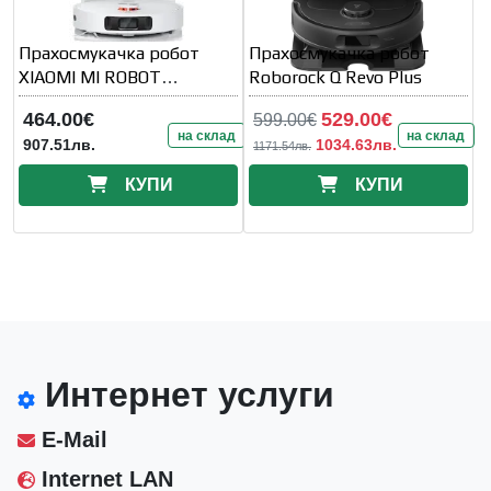
Прахосмукачка робот
Прахосмукачка робот
XIAOMI MI ROBOT
Roborock Q Revo Plus
VACUUM X10+ PLUS
464.00€
529.00€
599.00€
на склад
на склад
907.51лв.
1034.63лв.
1171.54лв.
КУПИ
КУПИ
Интернет услуги
E-Mail
Internet LAN