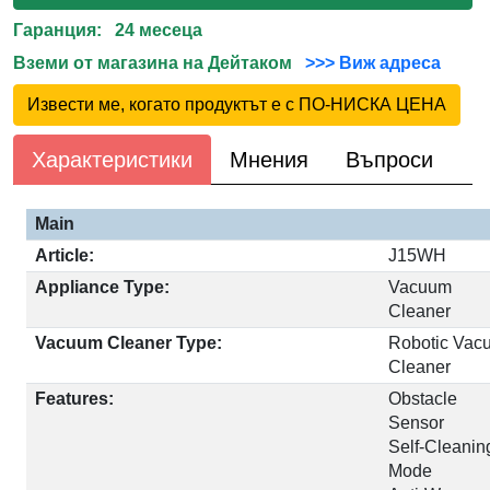
Гаранция: 24 месеца
Вземи от магазина на Дейтаком
>>> Виж адреса
Извести ме, когато продуктът е с ПО-НИСКА ЦЕНА
Характеристики
Мнения
Въпроси
Main
Article:
J15WH
Appliance Type:
Vacuum
Cleaner
Vacuum Cleaner Type:
Robotic Vac
Cleaner
Features:
Obstacle
Sensor
Self-Cleanin
Mode