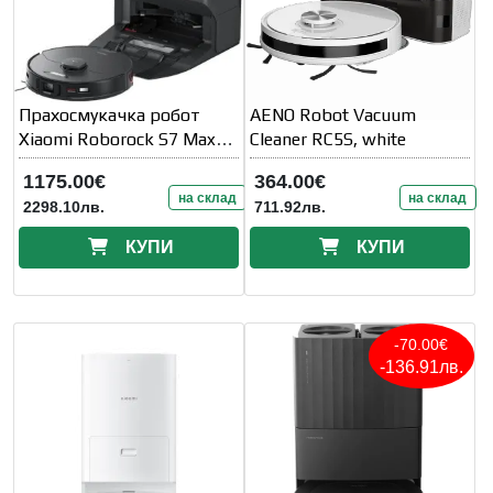
Прахосмукачка робот
AENO Robot Vacuum
Xiaomi Roborock S7 MaxV
Cleaner RC5S, white
Ultra - BLACK
1175.00€
364.00€
на склад
на склад
2298.10лв.
711.92лв.
КУПИ
КУПИ
-70.00€
-136.91лв.