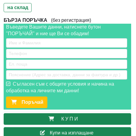
на склад
БЪРЗА ПОРЪЧКА
(без регистрация)
Въведете Вашите данни, натиснете бутон
"ПОРЪЧАЙ" и ние ще Ви се обадим!
Съгласен съм с общите условия и начина на
обработка на личните ми данни!
Поръчай
К У П И
Купи на изплащане