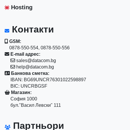
Hosting
Контакти
GSM:
0878-550-554, 0878-550-556
E-mail адрес:
sales@datacom.bg
help@datacom.bg
Банкова сметка:
IBAN: BG69UNCR76301022598897
BIC: UNCRBGSF
Магазин:
София 1000
бул."Васил Левски" 111
Партньори