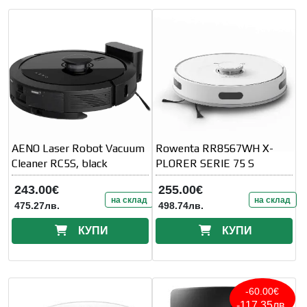
AENO Laser Robot Vacuum
Rowenta RR8567WH X-
Cleaner RC5S, black
PLORER SERIE 75 S
243.00€
255.00€
на склад
на склад
475.27лв.
498.74лв.
КУПИ
КУПИ
-60.00€
-117.35лв.