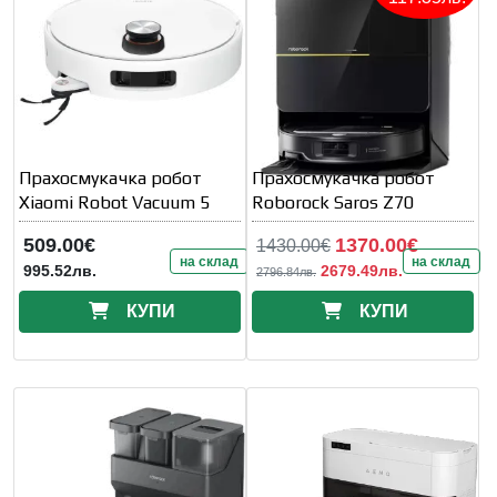
Прахосмукачка робот
Прахосмукачка робот
Xiaomi Robot Vacuum 5
Roborock Saros Z70
509.00€
1370.00€
1430.00€
на склад
на склад
995.52лв.
2679.49лв.
2796.84лв.
КУПИ
КУПИ