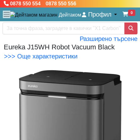
0878 550 554 0878 550 556
0
Профил
Дейтаком
Разширено търсене
Eureka J15WH Robot Vacuum Black
>>> Още характеристики