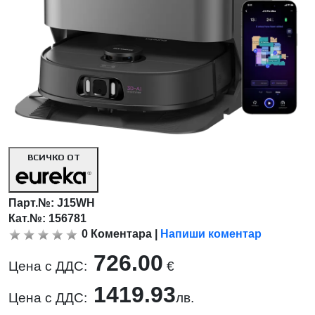
ВСИЧКО ОТ
Парт.№:
J15WH
Кат.№: 156781
0
Коментара
|
Напиши коментар
726.00
Цена с ДДС:
€
1419.93
Цена с ДДС:
лв.