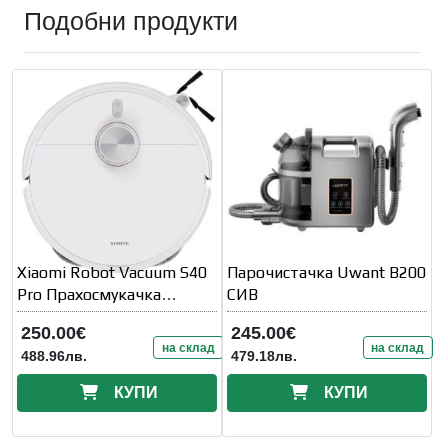
Подобни продукти
Xiaomi Robot Vacuum S40
Парочистачка Uwant B200
Pro Прахосмукачка
СИВ
робот,бял
250.00€
245.00€
на склад
на склад
488.96лв.
479.18лв.
КУПИ
КУПИ