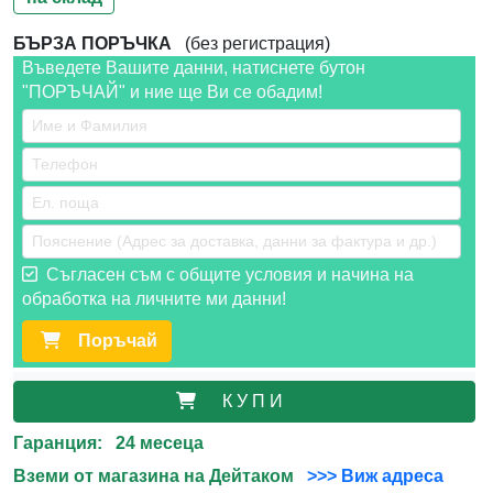
БЪРЗА ПОРЪЧКА
(без регистрация)
Въведете Вашите данни, натиснете бутон
"ПОРЪЧАЙ" и ние ще Ви се обадим!
Съгласен съм с общите условия и начина на
обработка на личните ми данни!
Поръчай
К У П И
Гаранция: 24 месеца
Вземи от магазина на Дейтаком
>>> Виж адреса