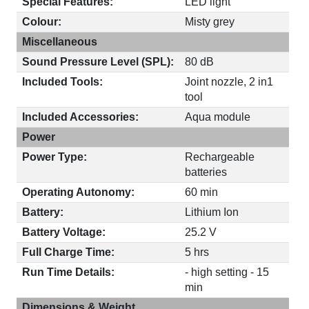
Special Features:
LED light
Colour:
Misty grey
Miscellaneous
Sound Pressure Level (SPL):
80 dB
Included Tools:
Joint nozzle, 2 in1
tool
Included Accessories:
Aqua module
Power
Power Type:
Rechargeable
batteries
Operating Autonomy:
60 min
Battery:
Lithium Ion
Battery Voltage:
25.2 V
Full Charge Time:
5 hrs
Run Time Details:
- high setting - 15
min
Dimensions & Weight