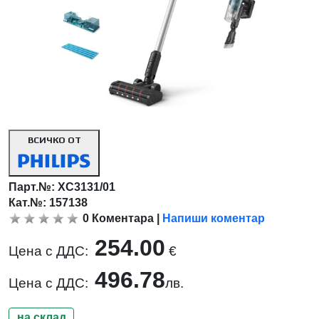
ВСИЧКО ОТ
Парт.№:
XC3131/01
Кат.№: 157138
0
Коментара
|
Напиши коментар
254.00
Цена с ДДС:
€
496.78
Цена с ДДС:
лв.
на склад