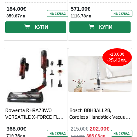
cleaner 2 in 1 Flexxo Gen2
184.00€
571.00€
23Vmax
на склад
на склад
359.87лв.
1116.78лв.
КУПИ
КУПИ
-13.00€
-25.43лв.
Rowenta RH9A73WO
Bosch BBH3ALL28,
VERSATILE X-FORCE FLEX
Cordless Handstick Vacuum
13.60 AN
cleaner 2 in 1 Flexxo Gen2
368.00€
202.00€
215.00€
28Vmax
на склад
на склад
719.75лв.
395.08лв.
420.50лв.