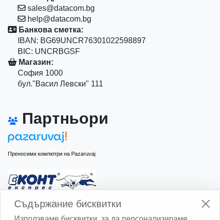
sales@datacom.bg
help@datacom.bg
Банкова сметка:
IBAN: BG69UNCR76301022598897
BIC: UNCRBGSF
Магазин:
София 1000
бул."Васил Левски" 111
Партньори
Преносими компютри на Pazaruvaj
Изчисли доставката с Еконт
Съдържание бисквитки
Използваме бисквитки, за да персонализираме