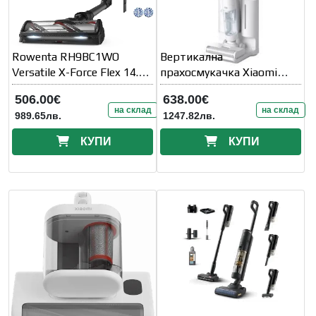
Rowenta RH9BC1WO
Вертикална
Versatile X-Force Flex 14.80
прахосмукачка Xiaomi
Aq
Truclean W10 Ultra
506.00€
638.00€
на склад
на склад
989.65лв.
1247.82лв.
КУПИ
КУПИ