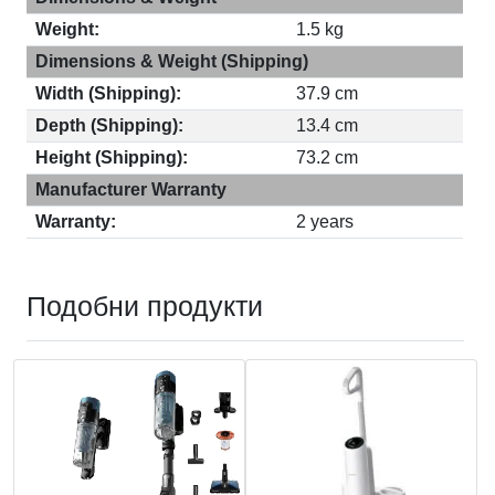
Weight:
1.5 kg
Dimensions & Weight (Shipping)
Width (Shipping):
37.9 cm
Depth (Shipping):
13.4 cm
Height (Shipping):
73.2 cm
Manufacturer Warranty
Warranty:
2 years
Подобни продукти