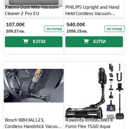
Xiaomi Dust Mite Vacuum
PHILIPS Upright and Hand
Cleaner 2 Pro EU
Held Cordless Vacuum
Cleaner
107.00€
540.00€
на склад
на склад
209.27лв.
1056.15лв.
КУПИ
КУПИ
Bosch BBH3ALL23,
Rowenta RH99G3WO X
Cordless Handstick Vacuum
Force Flex 15.60 Aqua