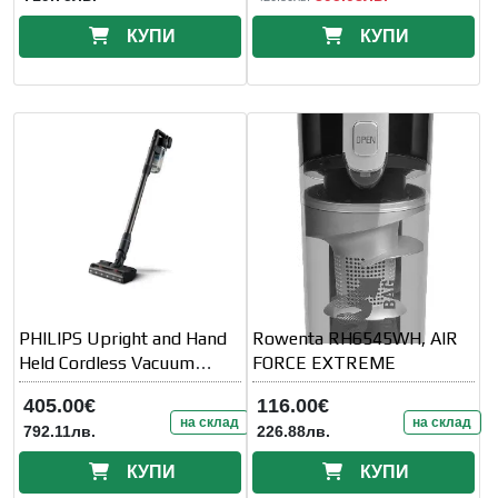
КУПИ
КУПИ
PHILIPS Upright and Hand
Rowenta RH6545WH, AIR
Held Cordless Vacuum
FORCE EXTREME
Cleaner
405.00€
116.00€
на склад
на склад
792.11лв.
226.88лв.
КУПИ
КУПИ