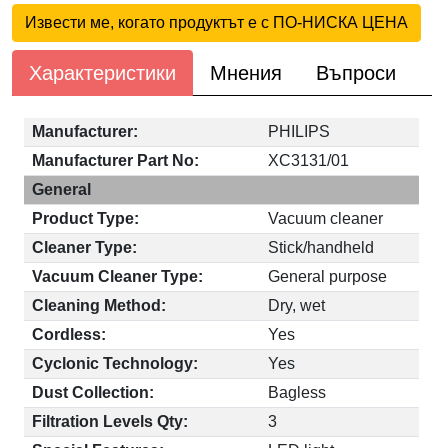
Извести ме, когато продуктът е с ПО-НИСКА ЦЕНА
Характеристики
Мнения
Въпроси
Manufacturer:
PHILIPS
Manufacturer Part No:
XC3131/01
General
Product Type:
Vacuum cleaner
Cleaner Type:
Stick/handheld
Vacuum Cleaner Type:
General purpose
Cleaning Method:
Dry, wet
Cordless:
Yes
Cyclonic Technology:
Yes
Dust Collection:
Bagless
Filtration Levels Qty:
3