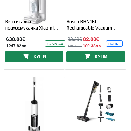
Вертикална
Bosch BHN16L
прахосмукачка Xiaomi
Rechargeable Vacuum
Truclean W10 Ultra
Cleaner, Move Lithium
638.00€
82.00€
83.20€
16Vmax
на склад
на път
1247.82лв.
160.38лв.
162.73лв.
КУПИ
КУПИ