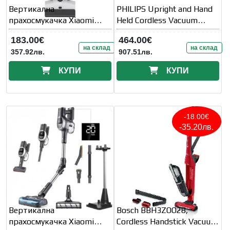
Вертикална
PHILIPS Upright and Hand
прахосмукачка Xiaomi
Held Cordless Vacuum
Truclean W20 Wet Dry
Cleaner
183.00€
464.00€
Vacuum
на склад
на склад
357.92лв.
907.51лв.
КУПИ
КУПИ
-18.00€
-35.20лв.
Вертикална
Bosch BBH3ZOO28,
прахосмукачка Xiaomi
Cordless Handstick Vacuum