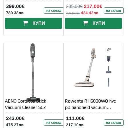
JIMMY JV9 Pro AQUA
cleaner 2 in 1 Flexxo Gen2
399.00€
217.00€
235.00€
ProAnimal
на склад
на склад
780.38лв.
424.42лв.
459.62лв.
КУПИ
КУПИ
AENO Cordless Stick
Rowenta RH6830WO hvc
Vacuum Cleaner SC2
p0 handheld vacuum
cleaner
243.00€
111.00€
на склад
на склад
475.27лв.
217.10лв.