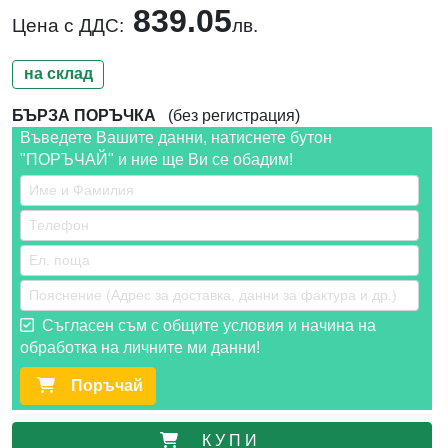
839.05
Цена с ДДС:
лв.
на склад
БЪРЗА ПОРЪЧКА
(без регистрация)
Въведете Вашите данни, натиснете бутон
"ПОРЪЧАЙ" и ние ще Ви се обадим!
Съгласен съм с общите условия и начина на
обработка на личните ми данни!
Поръчай
К У П И