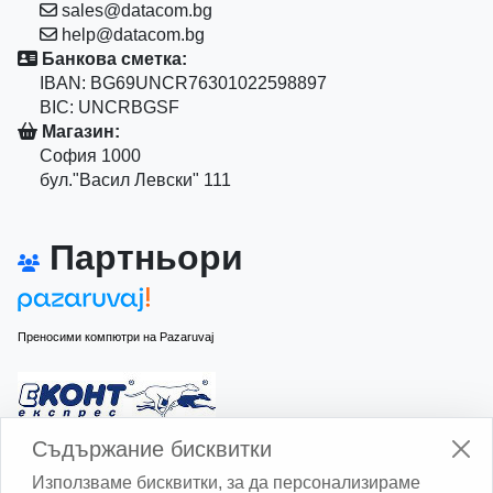
sales@datacom.bg
help@datacom.bg
Банкова сметка:
IBAN: BG69UNCR76301022598897
BIC: UNCRBGSF
Магазин:
София 1000
бул."Васил Левски" 111
Партньори
Преносими компютри на Pazaruvaj
Изчисли доставката с Еконт
Съдържание бисквитки
Използваме бисквитки, за да персонализираме