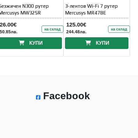
Безжичен N300 рутер
3-лентов Wi-Fi 7 рутер
Mercusys MW325R
Mercusys MR47BE
26.00€
125.00€
на склад
на склад
50.85лв.
244.48лв.
КУПИ
КУПИ
Facebook