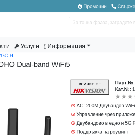
Промоции
Свържет
кти
Услуги
Информация
2GC-H
OHO Dual-band WiFi5
Парт.№
ВСИЧКО ОТ
Кат.№: 
AC1200M Двубандов WiFi
Управление чрез прилож
Двубандово в едно и 5G Fi
Поддръжка на роуминг