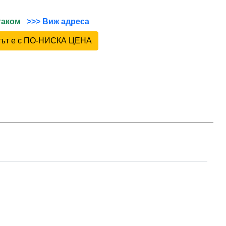
йтаком
>>> Виж адреса
ктът е с ПО-НИСКА ЦЕНА