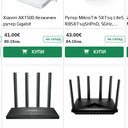
Xiaomi AX1500 безжичен
Рутер MikroTik SXTsq Lite5
рутер Gigabit
RBSXTsq5HPnD, 5GHz,
10/100, POE, Бял
41.00€
43.00€
на склад
на склад
80.19лв.
84.10лв.
КУПИ
КУПИ