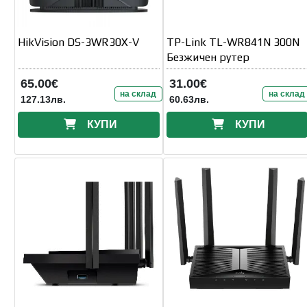
HikVision DS-3WR30X-V
TP-Link TL-WR841N 300N
Безжичен рутер
65.00€
31.00€
на склад
на склад
127.13лв.
60.63лв.
КУПИ
КУПИ