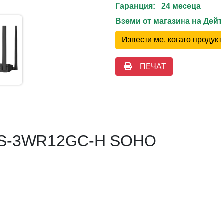
Гаранция: 24 месеца
Вземи от магазина на Де
Извести ме, когато проду
ПЕЧАТ
n DS-3WR12GC-H SOHO