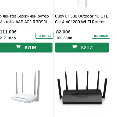
2-лентов безжичен рутер
Cudy LT500 Outdoor 4G LTE
Mikrotik hAP AC3 RBD53iG-
Cat 4 AC1200 Wi-Fi Router,
5HacD2HnD
300Mbps + 867Mbps Wi-Fi
111.00€
82.00€
на склад
на склад
217.10лв.
160.38лв.
КУПИ
КУПИ