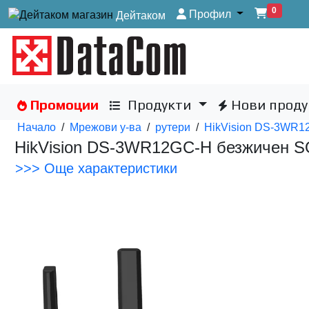
0
Профил
Дейтаком
Промоции
Продукти
Нови проду
Начало
/
Мрежови у-ва
/
рутери
/
HikVision DS-3WR1
HikVision DS-3WR12GC-H безжичен S
>>> Още характеристики