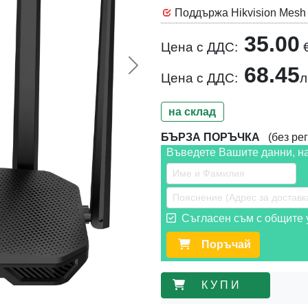
Поддържа Hikvision Mesh
35.00
Цена с ДДС:
68.45
Следваща >>
Цена с ДДС:
л
на склад
БЪРЗА ПОРЪЧКА
(без рег
Въведете Вашите данни, н
Съгласен съм с общите у
Поръчай
К У П И