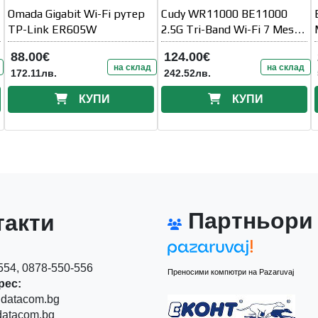
Omada Gigabit Wi-Fi рутер
Cudy WR11000 BE11000
TP-Link ER605W
2.5G Tri-Band Wi-Fi 7 Mesh
Router 5764Mbps at 6GHz +
88.00€
124.00€
4320
на склад
на склад
172.11лв.
242.52лв.
КУПИ
КУПИ
Партньори
акти
54, 0878-550-556
Преносими компютри на Pazaruvaj
рес:
datacom.bg
atacom.bg