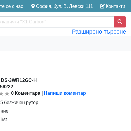
е се с нас
София, бул. В. Левски 111
Контакти
Разширено търсене
:
DS-3WR12GC-H
156222
0
Коментара
|
Напиши коментар
5 безжичен рутер
ение
rst