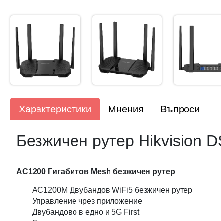
Характеристики
Мнения
Въпроси
Безжичен рутер Hikvisio
AC1200 Гигабитов Mesh безжичен рутер
AC1200M Двубандов WiFi5 безжичен рутер
Управление чрез приложение
Двубандово в едно и 5G First