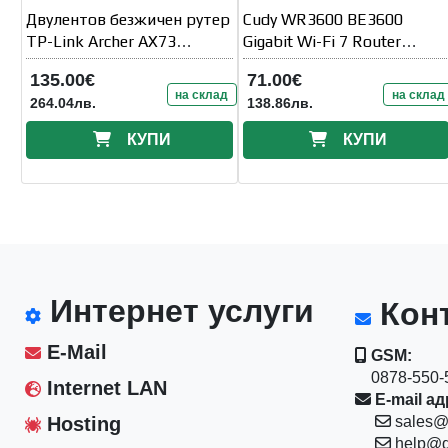
Двулентов безжичен рутер
Cudy WR3600 BE3600
TP-Link Archer AX73
Gigabit Wi-Fi 7 Router
AX5400 Wi-Fi 6
2882Mbps at 5GHz +
135.00€
71.00€
688Mbps at 2.4GHz
на склад
на склад
264.04лв.
138.86лв.
КУПИ
КУПИ
Интернет услуги
Конт
E-Mail
GSM:
0878-550-5
Internet LAN
E-mail ад
Hosting
sales@
help@d