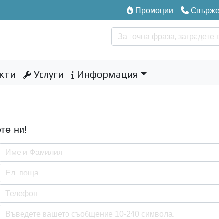
Промоции
Свържет
кти
Услуги
Информация
те ни!