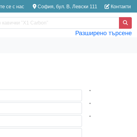
е се с нас
София, бул. В. Левски 111
Контакти
Разширено търсене
*
*
*