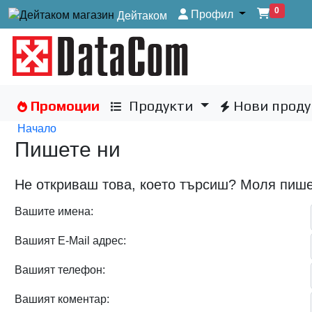
0
Профил
Дейтаком
Промоции
Продукти
Нови проду
Начало
Пишете ни
Не откриваш това, коeто търсиш? Моля пише
Вашите имена:
Вашият E-Mail адрес:
Вашият телефон:
Вашият коментар: