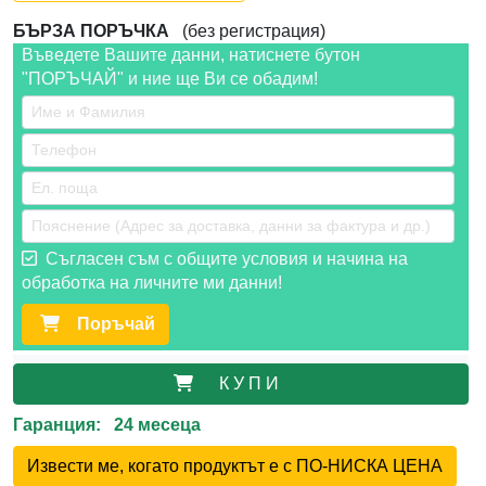
БЪРЗА ПОРЪЧКА
(без регистрация)
Въведете Вашите данни, натиснете бутон
"ПОРЪЧАЙ" и ние ще Ви се обадим!
Съгласен съм с общите условия и начина на
обработка на личните ми данни!
Поръчай
К У П И
Гаранция: 24 месеца
Извести ме, когато продуктът е с ПО-НИСКА ЦЕНА