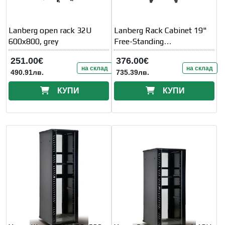
Lanberg open rack 32U
Lanberg Rack Cabinet 19"
600x800, grey
Free-Standing
22U/600X600 (FlAT Pack)
251.00€
376.00€
With Glass Door
на склад
на склад
490.91лв.
735.39лв.
КУПИ
КУПИ