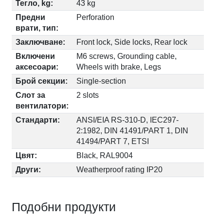
Тегло, kg:
43 kg
Предни
Perforation
врати, тип:
Заключване:
Front lock, Side locks, Rear lock
Включени
M6 screws, Grounding cable,
аксесоари:
Wheels with brake, Legs
Брой секции:
Single-section
Слот за
2 slots
вентилатори:
Стандарти:
ANSI/EIA RS-310-D, IEC297-
2:1982, DIN 41491/PART 1, DIN
41494/PART 7, ETSI
Цвят:
Black, RAL9004
Други:
Weatherproof rating IP20
Подобни продукти