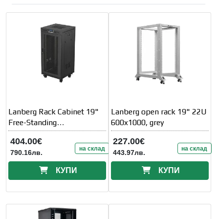
Lanberg Rack Cabinet 19"
Lanberg open rack 19" 22U
Free-Standing
600x1000, grey
24U/600X600 (FlAT Pack)
404.00€
227.00€
With Mesh Door
на склад
на склад
790.16лв.
443.97лв.
КУПИ
КУПИ