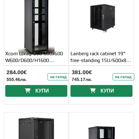
Xcom Шкаф 33U 600x600
Lanberg rack cabinet 19"
W600/D600/H1600
free-standing 15U/600x800
Стъклена врата
(flat pack) black
284.00€
381.00€
на склад
на склад
555.46лв.
745.17лв.
КУПИ
КУПИ