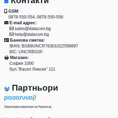
Контакти
GSM:
0878-550-554, 0878-550-556
E-mail адрес:
sales@datacom.bg
help@datacom.bg
Банкова сметка:
IBAN: BG69UNCR76301022598897
BIC: UNCRBGSF
Магазин:
София 1000
бул."Васил Левски" 111
Партньори
Преносими компютри на Pazaruvaj