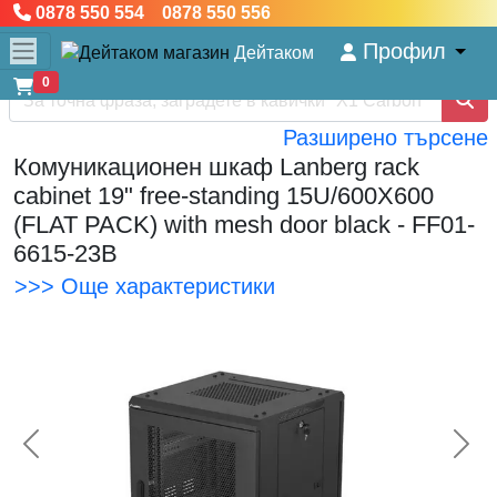
0878 550 554 0878 550 556
Профил
Дейтаком
0
Разширено търсене
Комуникационен шкаф Lanberg rack
cabinet 19" free-standing 15U/600X600
(FLAT PACK) with mesh door black - FF01-
6615-23B
>>> Още характеристики
<< Предишна
Сл