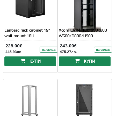
Lanberg rack cabinet 19”
Xcom Шкаф 18U 600x800
wall-mount 18U
W600/D800/H900
228.00€
243.00€
на склад
на склад
445.93лв.
475.27лв.
КУПИ
КУПИ