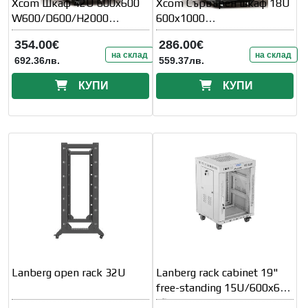
Xcom Шкаф 42U 600x600
Xcom Сървърен шкаф 18U
W600/D600/H2000
600x1000
Стъклена врата
W600/D1000/H1000
354.00€
286.00€
на склад
на склад
692.36лв.
559.37лв.
КУПИ
КУПИ
Lanberg open rack 32U
Lanberg rack cabinet 19"
free-standing 15U/600x600
(flat