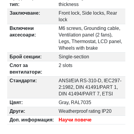
тип:
thickness
Заключване:
Front lock, Side locks, Rear
lock
Включени
M6 screws, Grounding cable,
аксесоари:
Ventilation panel (2 fans),
Legs, Thermostat, LCD panel,
Wheels with brake
Брой секции:
Single-section
Слот за
2 slots
вентилатори:
Стандарти:
ANSI/EIA RS-310-D, IEC297-
2:1982, DIN 41491/PART 1,
DIN 41494/PART 7, ETSI
Цвят:
Gray, RAL7035
Други:
Weatherproof rating IP20
Доп. информация:
Научи повече