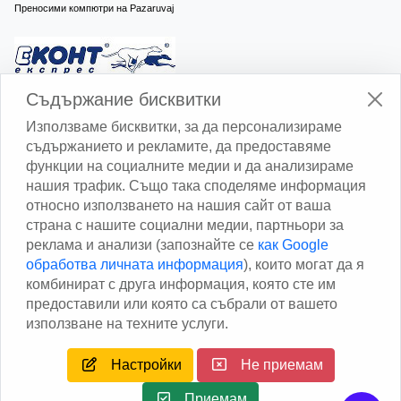
Преносими компютри на Pazaruvaj
Изчисли доставката с Еконт
Съдържание бисквитки
Използваме бисквитки, за да персонализираме
съдържанието и рекламите, да предоставяме
функции на социалните медии и да анализираме
нашия трафик. Също така споделяме информация
относно използването на нашия сайт от ваша
Изчисли доставката със Спиди
страна с нашите социални медии, партньори за
реклама и анализи (запознайте се
как Google
Facebook
обработва личната информация
), които могат да я
комбинират с друга информация, която сте им
предоставили или която са събрали от вашето
използване на техните услуги.
Настройки
Не приемам
Copyright © 2013 - 2026
Дейтаком ООД
Author
EAA.
All
rights reserved.
Приемам