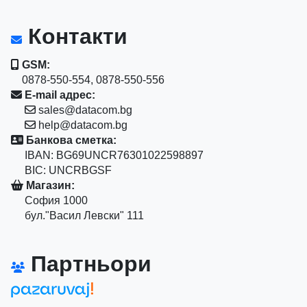
Контакти
GSM:
0878-550-554, 0878-550-556
E-mail адрес:
sales@datacom.bg
help@datacom.bg
Банкова сметка:
IBAN: BG69UNCR76301022598897
BIC: UNCRBGSF
Магазин:
София 1000
бул."Васил Левски" 111
Партньори