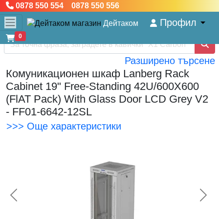
0878 550 554 0878 550 556
Профил
Дейтаком
0
Разширено търсене
Комуникационен шкаф Lanberg Rack
Cabinet 19" Free-Standing 42U/600X600
(FlAT Pack) With Glass Door LCD Grey V2
- FF01-6642-12SL
>>> Още характеристики
<< Предишна
Сл