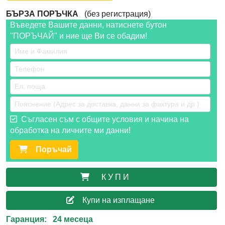
БЪРЗА ПОРЪЧКА
(без регистрация)
Въведете Вашите данни, натиснете бутон
"ПОРЪЧАЙ" и ние ще Ви се обадим!
Съгласен съм с общите условия и начина на
обработка на личните ми данни!
Поръчай
К У П И
Купи на изплащане
Гаранция: 24 месеца