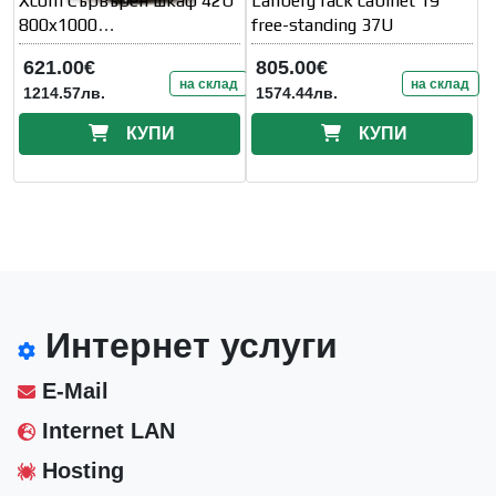
Xcom Сървърен шкаф 42U
Lanberg rack cabinet 19"
800x1000
free-standing 37U
W800/D1000/H2000
621.00€
805.00€
стъклена врата
на склад
на склад
1214.57лв.
1574.44лв.
КУПИ
КУПИ
Интернет услуги
E-Mail
Internet LAN
Hosting