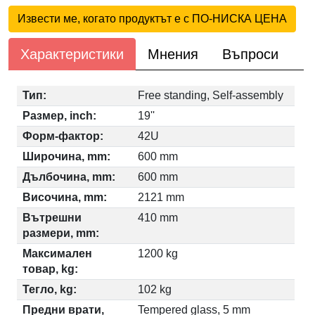
Извести ме, когато продуктът е с ПО-НИСКА ЦЕНА
Характеристики
Мнения
Въпроси
Тип:
Free standing, Self-assembly
Размер, inch:
19''
Форм-фактор:
42U
Широчина, mm:
600 mm
Дълбочина, mm:
600 mm
Височина, mm:
2121 mm
Вътрешни
410 mm
размери, mm:
Максимален
1200 kg
товар, kg:
Тегло, kg:
102 kg
Предни врати,
Tempered glass, 5 mm