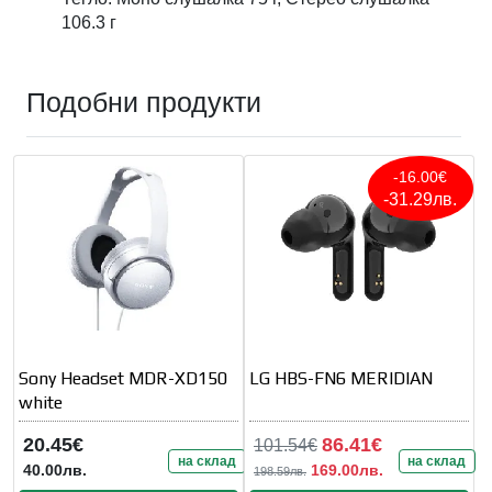
106.3 г
Подобни продукти
-16.00€
-31.29лв.
Sony Headset MDR-XD150
LG HBS-FN6 MERIDIAN
white
20.45€
86.41€
101.54€
на склад
на склад
40.00лв.
169.00лв.
198.59лв.