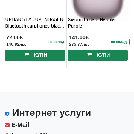
URBANISTA COPENHAGEN
Xiaomi Buds 6 Nebula
Bluetooth earphones black
Purple
32 hours total
72.00€
141.00€
на склад
на склад
140.82лв.
275.77лв.
КУПИ
КУПИ
Интернет услуги
E-Mail