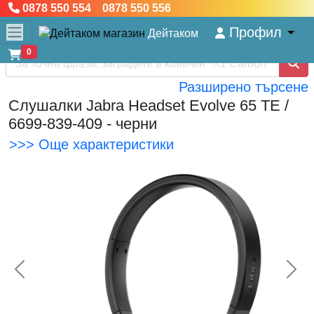
0878 550 554 0878 550 556
Профил
Дейтаком
0
Разширено търсене
Слушалки Jabra Headset Evolve 65 TE /
6699-839-409 - черни
>>> Още характеристики
<< Предишна
Сл