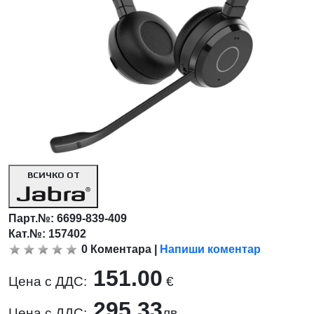
ВСИЧКО ОТ
Парт.№:
6699-839-409
Кат.№: 157402
0
Коментара
|
Напиши коментар
151.00
Цена с ДДС:
€
295.33
Цена с ДДС:
лв.