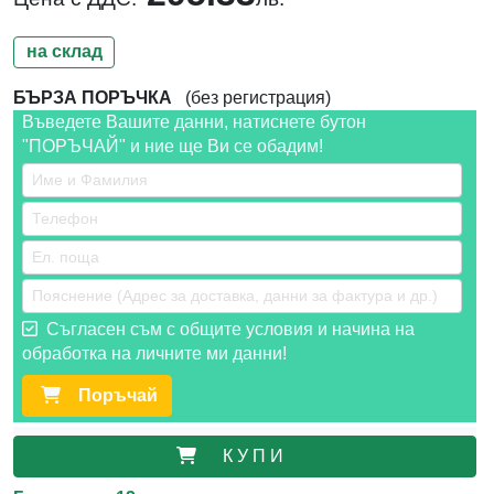
на склад
БЪРЗА ПОРЪЧКА
(без регистрация)
Въведете Вашите данни, натиснете бутон
"ПОРЪЧАЙ" и ние ще Ви се обадим!
Съгласен съм с общите условия и начина на
обработка на личните ми данни!
Поръчай
К У П И