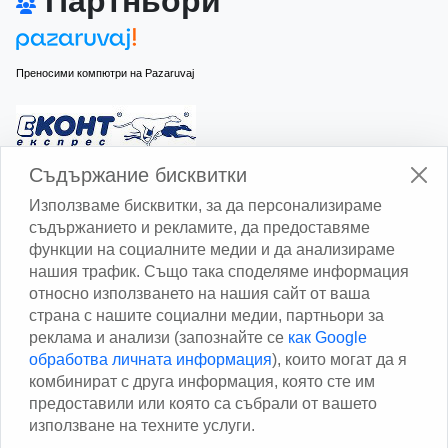
Партньори
Преносими компютри на Pazaruvaj
Изчисли доставката с Еконт
Съдържание бисквитки
Използваме бисквитки, за да персонализираме
съдържанието и рекламите, да предоставяме
функции на социалните медии и да анализираме
нашия трафик. Също така споделяме информация
относно използването на нашия сайт от ваша
Изчисли доставката със Спиди
страна с нашите социални медии, партньори за
реклама и анализи (запознайте се
как Google
Facebook
обработва личната информация
), които могат да я
комбинират с друга информация, която сте им
предоставили или която са събрали от вашето
използване на техните услуги.