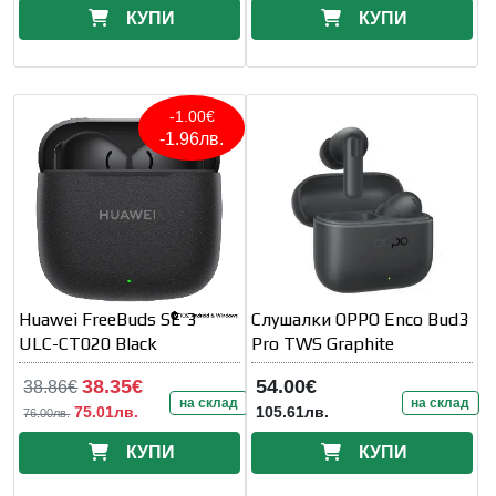
КУПИ
КУПИ
-1.00€
-1.96лв.
Huawei FreeBuds SE 3
Слушалки OPPO Enco Bud3
ULC-CT020 Black
Pro TWS Graphite
38.35€
54.00€
38.86€
на склад
на склад
75.01лв.
105.61лв.
76.00лв.
КУПИ
КУПИ