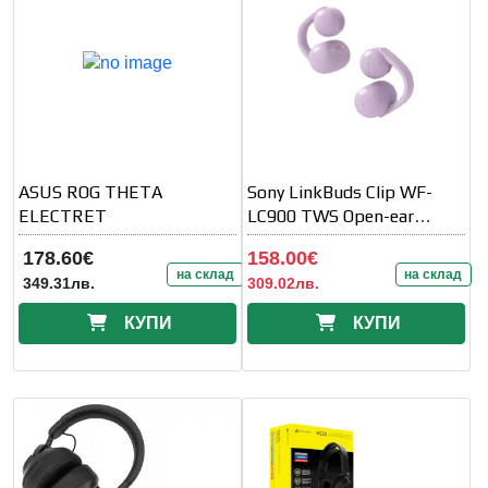
ASUS ROG THETA
Sony LinkBuds Clip WF-
ELECTRET
LC900 TWS Open-ear
Earbuds, lavender
178.60€
158.00€
на склад
на склад
349.31лв.
309.02лв.
КУПИ
КУПИ