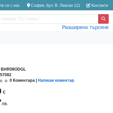
е се с нас
София, бул. В. Левски 111
Контакти
Разширено търсене
:
BHR08ODGL
157082
0
Коментара
|
Напиши коментар
0
€
7
лв.