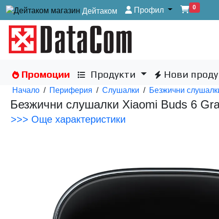
0
Профил
Дейтаком
Промоции
Продукти
Нови проду
Начало
/
Периферия
/
Слушалки
/
Безжични слушалки
Безжични слушалки Xiaomi Buds 6 Gr
>>> Още характеристики