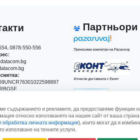
Партньори
акти
54, 0878-550-556
Преносими компютри на Pazaruvaj
рес:
datacom.bg
atacom.bg
сметка:
Изчисли доставката с Еконт
9UNCR76301022598897
RBGSF
00
аме съдържанието и рекламите, да предоставяме функции н
 Левски" 111
ация относно използването на нашия сайт от ваша страна 
le обработва личната информация
), които могат да я комби
Изчисли доставката със Спиди
о използване на техните услуги.