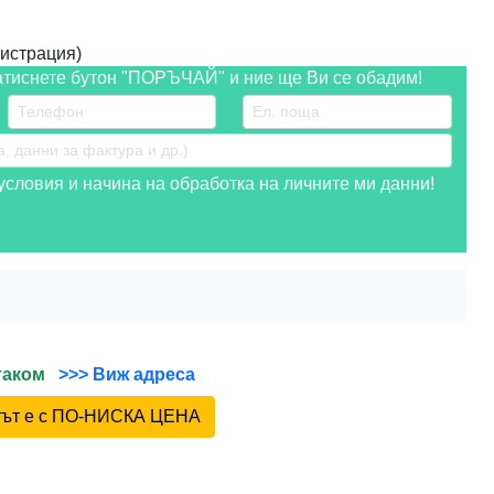
истрация)
атиснете бутон "ПОРЪЧАЙ" и ние ще Ви се обадим!
словия и начина на обработка на личните ми данни!
йтаком
>>> Виж адреса
ктът е с ПО-НИСКА ЦЕНА