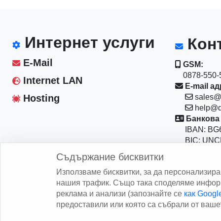
Интернет услуги
Конт
E-Mail
GSM:
0878-550-5
Internet LAN
E-mail ад
Hosting
sales@
help@d
Банкова 
IBAN: BG6
BIC: UNC
Магазин:
Съдържание бисквитки
София 10
Използваме бисквитки, за да персонализир
бул."Васил
нашия трафик. Също така споделяме информ
реклама и анализи (запознайте се
как Goog
предоставили или която са събрали от вашет