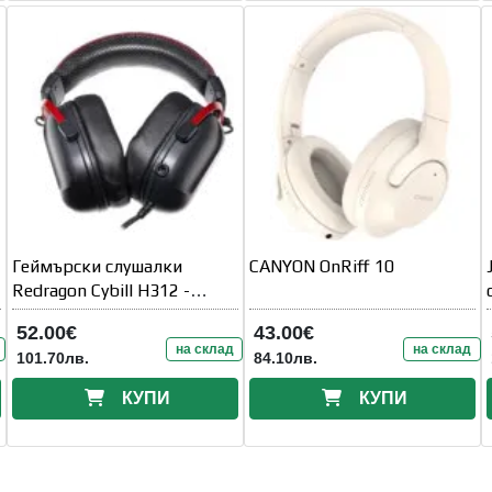
Геймърски слушалки
CANYON OnRiff 10
Redragon Cybill H312 -
черни
52.00€
43.00€
на склад
на склад
101.70лв.
84.10лв.
КУПИ
КУПИ