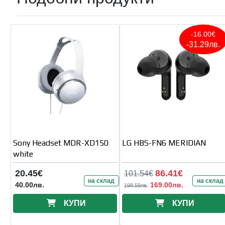
-16.00€
-31.29лв.
Sony Headset MDR-XD150
LG HBS-FN6 MERIDIAN
white
20.45€
86.41€
101.54€
на склад
на склад
40.00лв.
169.00лв.
198.59лв.
КУПИ
КУПИ