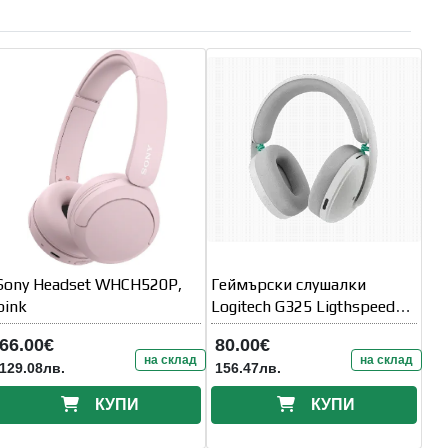
Sony Headset WHCH520P,
Геймърски слушалки
pink
Logitech G325 Ligthspeed
Wireless
66.00€
80.00€
на склад
на склад
129.08лв.
156.47лв.
КУПИ
КУПИ