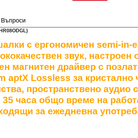
Въпроси
(BHR08ODGL)
алки с ергономичен semi-in-e
ококачествен звук, настроен 
ен магнитен драйвер с позлат
mm aptX Lossless за кристално
йства, пространствено аудио 
 35 часа общо време на работ
ходящи за ежедневна употреба