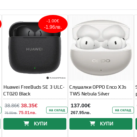
-1.00€
-1.96лв.
Huawei FreeBuds SE 3 ULC-
Слушалки OPPO Enco X3s
CT020 Black
TWS Nebula Silver
38.35€
137.00€
38.86€
на склад
на склад
75.01лв.
267.95лв.
76.00лв.
КУПИ
КУПИ