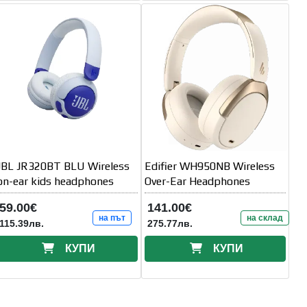
JBL JR320BT BLU Wireless
Edifier WH950NB Wireless
on-ear kids headphones
Over-Ear Headphones
59.00€
141.00€
на път
на склад
115.39лв.
275.77лв.
КУПИ
КУПИ