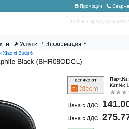
Промоции
Свържет
кти
Услуги
Информация
 Xiaomi Buds 6
aphite Black (BHR08ODGL)
Парт.№
ВСИЧКО ОТ
Кат.№: 
141.0
Цена с ДДС:
275.7
Цена с ДДС: