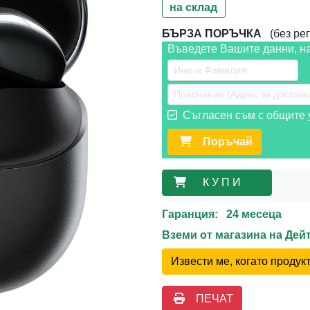
на склад
БЪРЗА ПОРЪЧКА
(без рег
Въведете Вашите данни, н
Съгласен съм с общите у
Поръчай
К У П И
Гаранция: 24 месеца
Вземи от магазина на Де
Извести ме, когато проду
ПЕЧАТ