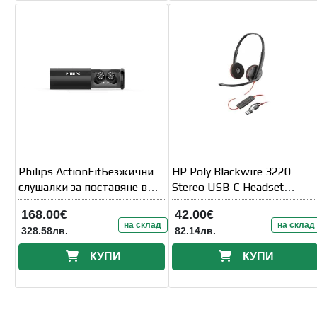
Philips ActionFitБезжични
HP Poly Blackwire 3220
слушалки за поставяне в
Stereo USB-C Headset
ушите 6 мм
+USB-C/A
168.00€
42.00€
на склад
на склад
328.58лв.
82.14лв.
КУПИ
КУПИ