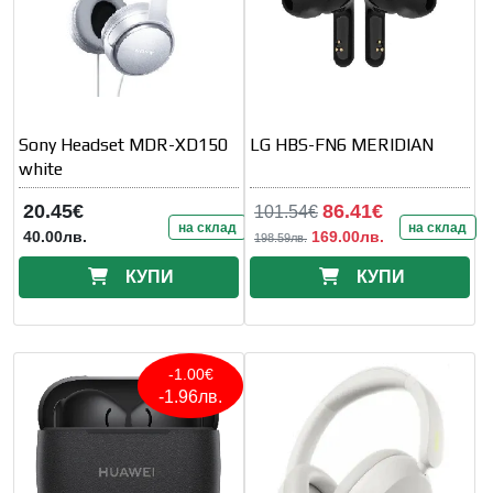
Sony Headset MDR-XD150
LG HBS-FN6 MERIDIAN
white
20.45€
86.41€
101.54€
на склад
на склад
40.00лв.
169.00лв.
198.59лв.
КУПИ
КУПИ
-1.00€
-1.96лв.