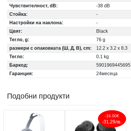
Чувствителност, dB:
-38 dB
Стойка:
-
Настройки на наклона:
-
Цвят:
Black
Тегло, g:
76 g
размери с опаковката (Ш, Д, В), cm:
12.2 x 3.2 x 8.3
Тегло:
0.1 kg
Баркод:
5901969445695
Гаранция:
24месеца
Подобни продукти
-16.00€
-31.29лв.