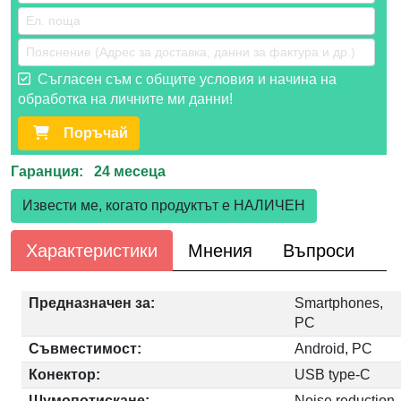
Съгласен съм с общите условия и начина на
обработка на личните ми данни!
Поръчай
Гаранция: 24 месеца
Извести ме, когато продуктът е НАЛИЧЕН
Характеристики
Мнения
Въпроси
Предназначен за:
Smartphones,
PC
Съвместимост:
Android, PC
Конектор:
USB type-C
Шумопотискане:
Noise reduction