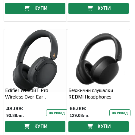
КУПИ
КУПИ
Edifier W800BT Pro
Безжични слушалки
Wireless Over-Ear
REDMI Headphones
Headphones
48.00€
66.00€
на склад
на склад
93.88лв.
129.08лв.
КУПИ
КУПИ