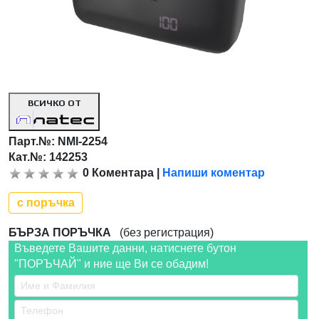
ВСИЧКО ОТ
Парт.№:
NMI-2254
Кат.№: 142253
0
Коментара
|
Напиши коментар
с поръчка
БЪРЗА ПОРЪЧКА
(без регистрация)
Въведете Вашите данни, натиснете бутон
"ПОРЪЧАЙ" и ние ще Ви се обадим!