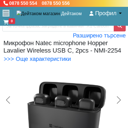
0878 550 554 0878 550 556
Профил
Дейтаком
0
Разширено търсене
Микрофон Natec microphone Hopper
Lavalier Wireless USB C, 2pcs - NMI-2254
>>> Още характеристики
<< Предишна
Сл