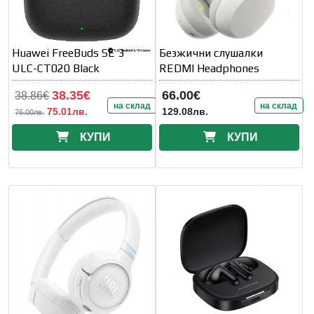
Huawei FreeBuds SE 3
Безжични слушалки
ULC-CT020 Black
REDMI Headphones
38.35€
66.00€
38.86€
на склад
на склад
75.01лв.
129.08лв.
76.00лв.
КУПИ
КУПИ