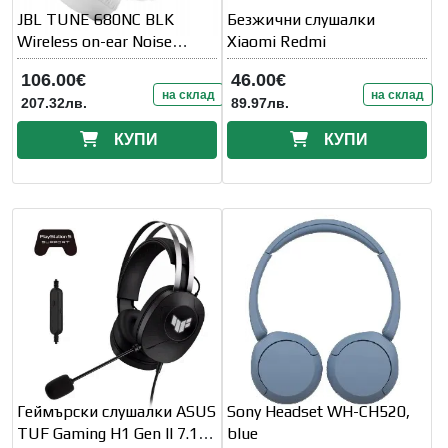
JBL TUNE 680NC BLK
Безжични слушалки
Wireless on-ear Noise
Xiaomi Redmi
cancelling headphones
106.00€
46.00€
на склад
на склад
207.32лв.
89.97лв.
КУПИ
КУПИ
Геймърски слушалки ASUS
Sony Headset WH-CH520,
TUF Gaming H1 Gen II 7.1
blue