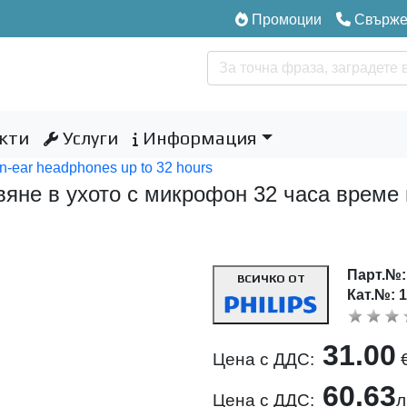
Промоции
Свържет
кти
Услуги
Информация
in-ear headphones up to 32 hours
яне в ухото с микрофон 32 часа време 
Парт.№
ВСИЧКО ОТ
Кат.№: 
31.00
Цена с ДДС:
60.63
Цена с ДДС:
л