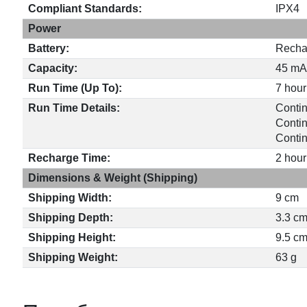
Compliant Standards:
IPX4
Power
Battery:
Rechar
Capacity:
45 m
Run Time (Up To):
7 hour
Run Time Details:
Contin
Contin
Contin
Recharge Time:
2 hour
Dimensions & Weight (Shipping)
Shipping Width:
9 cm
Shipping Depth:
3.3 c
Shipping Height:
9.5 c
Shipping Weight:
63 g