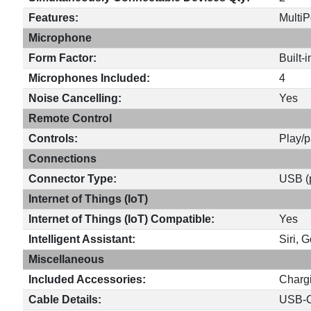
Features:
MultiP
Microphone
Form Factor:
Built-i
Microphones Included:
4
Noise Cancelling:
Yes
Remote Control
Controls:
Play/p
Connections
Connector Type:
USB (
Internet of Things (IoT)
Internet of Things (IoT) Compatible:
Yes
Intelligent Assistant:
Siri, 
Miscellaneous
Included Accessories:
Chargi
Cable Details:
USB-C 