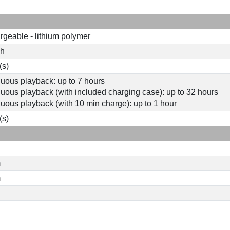
geable - lithium polymer
Ah
(s)
uous playback: up to 7 hours
uous playback (with included charging case): up to 32 hours
uous playback (with 10 min charge): up to 1 hour
(s)
m
m