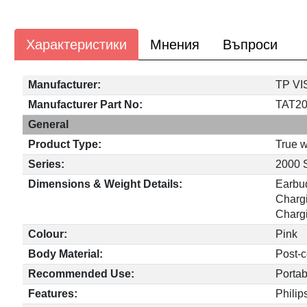
Характеристики
Мнения
Въпроси
Manufacturer:
TP VI
Manufacturer Part No:
TAT20
General
Product Type:
True w
Series:
2000 
Dimensions & Weight Details:
Earbud
Chargi
Chargi
Colour:
Pink
Body Material:
Post-c
Recommended Use:
Portab
Features:
Philip