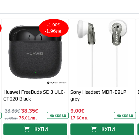
-1.00€
-1.96лв.
Huawei FreeBuds SE 3 ULC-
Sony Headset MDR-E9LP
CT020 Black
grey
38.35€
9.00€
38.86€
на склад
на склад
75.01лв.
17.60лв.
76.00лв.
КУПИ
КУПИ