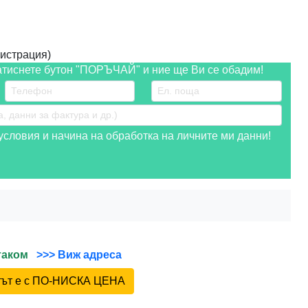
истрация)
атиснете бутон "ПОРЪЧАЙ" и ние ще Ви се обадим!
словия и начина на обработка на личните ми данни!
йтаком
>>> Виж адреса
ктът е с ПО-НИСКА ЦЕНА