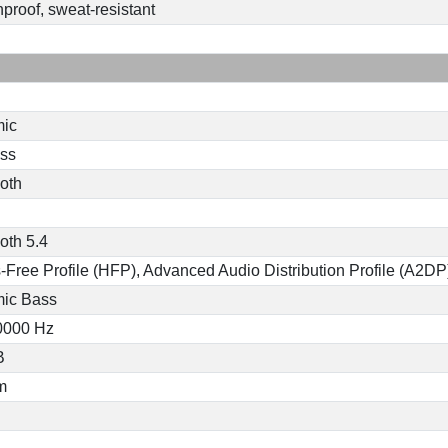
proof, sweat-resistant
ic
ess
oth
oth 5.4
Free Profile (HFP), Advanced Audio Distribution Profile (A2D
ic Bass
20000 Hz
B
m