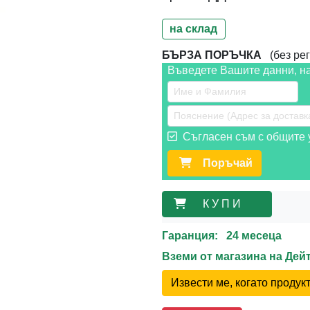
на склад
БЪРЗА ПОРЪЧКА
(без рег
Въведете Вашите данни, н
Съгласен съм с общите у
Поръчай
К У П И
Гаранция: 24 месеца
Вземи от магазина на Де
Извести ме, когато проду