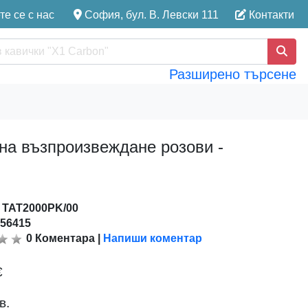
е се с нас
София, бул. В. Левски 111
Контакти
Разширено търсене
на възпроизвеждане розови -
:
TAT2000PK/00
156415
0
Коментара
|
Напиши коментар
€
в.