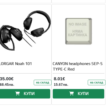
LORGAR Noah 101
CANYON headphones SEP-5
TYPE-C Red
35.00€
8.01€
на склад
на склад
68.45лв.
15.67лв.
КУПИ
КУПИ