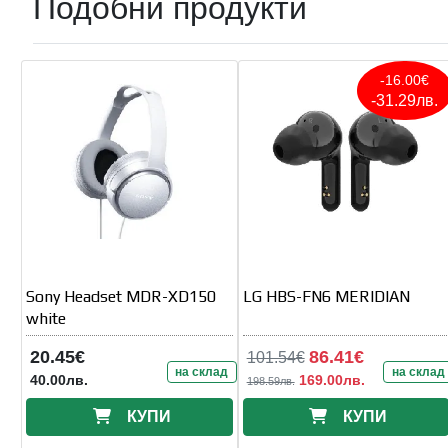
Подобни продукти
-16.00€
-31.29лв.
Sony Headset MDR-XD150
LG HBS-FN6 MERIDIAN
white
20.45€
86.41€
101.54€
на склад
на склад
40.00лв.
169.00лв.
198.59лв.
КУПИ
КУПИ