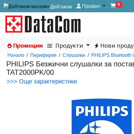
0
Профил
Дейтаком
Промоции
Продукти
Нови проду
Начало
/
Периферия
/
Слушалки
/
PHILIPS Bluetooth 
PHILIPS Безжични слушалки за постав
TAT2000PK/00
>>> Още характеристики