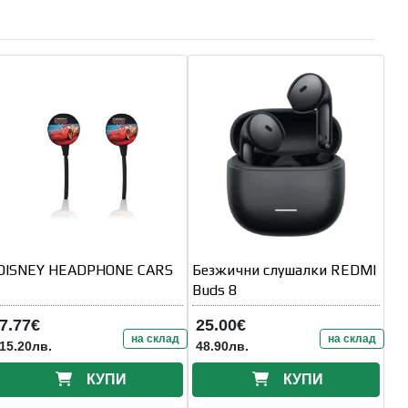
DISNEY HEADPHONE CARS
Безжични слушалки REDMI
Buds 8
7.77€
25.00€
на склад
на склад
15.20лв.
48.90лв.
КУПИ
КУПИ