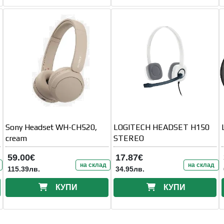
Sony Headset WH-CH520,
LOGITECH HEADSET H150
cream
STEREO
59.00€
17.87€
на склад
на склад
115.39лв.
34.95лв.
КУПИ
КУПИ