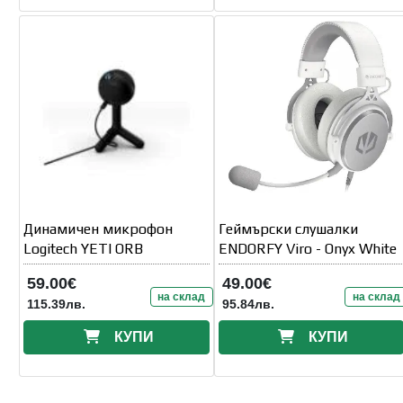
Динамичен микрофон
Геймърски слушалки
Logitech YETI ORB
ENDORFY Viro - Onyx White
59.00€
49.00€
на склад
на склад
115.39лв.
95.84лв.
КУПИ
КУПИ