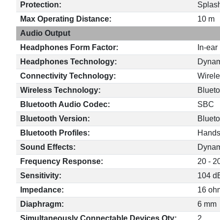
Protection:
Splash
Max Operating Distance:
10 m
Audio Output
Headphones Form Factor:
In-ear
Headphones Technology:
Dynam
Connectivity Technology:
Wirel
Wireless Technology:
Blueto
Bluetooth Audio Codec:
SBC
Bluetooth Version:
Blueto
Bluetooth Profiles:
Hands-
Sound Effects:
Dynam
Frequency Response:
20 - 
Sensitivity:
104 d
Impedance:
16 oh
Diaphragm:
6 mm
Simultaneously Connectable Devices Qty:
2