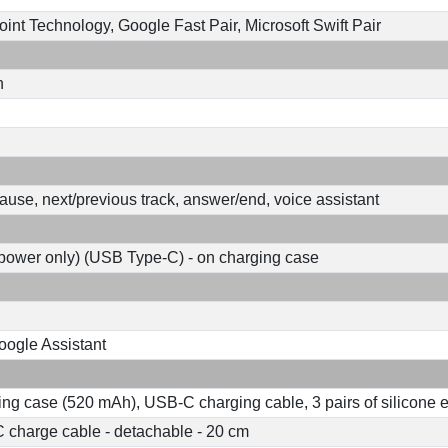
oint Technology, Google Fast Pair, Microsoft Swift Pair
n
ause, next/previous track, answer/end, voice assistant
power only) (USB Type-C) - on charging case
Google Assistant
ng case (520 mAh), USB-C charging cable, 3 pairs of silicone ea
charge cable - detachable - 20 cm