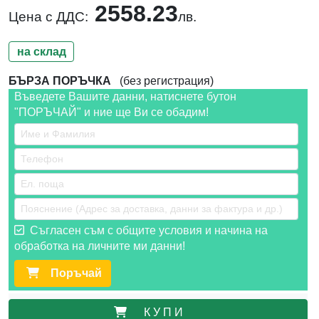
2558.23
Цена с ДДС:
лв.
на склад
БЪРЗА ПОРЪЧКА
(без регистрация)
Въведете Вашите данни, натиснете бутон
"ПОРЪЧАЙ" и ние ще Ви се обадим!
Съгласен съм с общите условия и начина на
обработка на личните ми данни!
Поръчай
К У П И