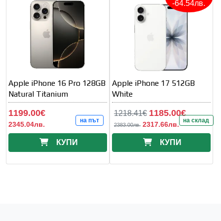
-64.54лв.
Apple iPhone 16 Pro 128GB
Apple iPhone 17 512GB
Natural Titanium
White
1199.00€
1185.00€
1218.41€
на път
на склад
2345.04лв.
2317.66лв.
2383.00лв.
КУПИ
КУПИ