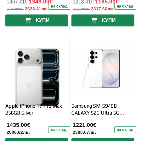
1349.00€
1185.00€
1467.41€
1218.41€
на склад
на склад
2638.41лв.
2317.66лв.
2870.00лв.
2383.00лв.
КУПИ
КУПИ
Apple iPhone 17 Pro Max
Samsung SM-S948B
256GB Silver
GALAXY S26 Ultra 5G
256GB 12GB White
1435.00€
1221.00€
на склад
на склад
2806.62лв.
2388.07лв.