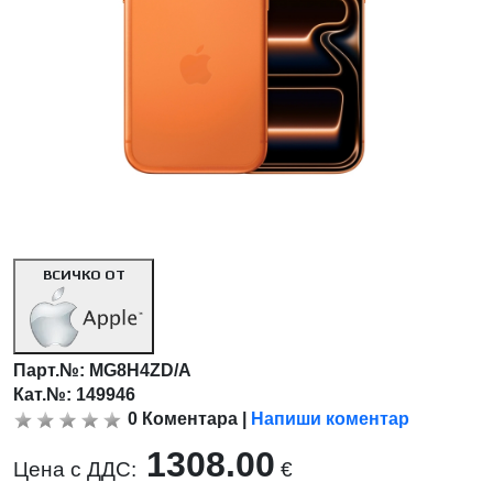
ВСИЧКО ОТ
Парт.№:
MG8H4ZD/A
Кат.№: 149946
0
Коментара
|
Напиши коментар
1308.00
Цена с ДДС:
€