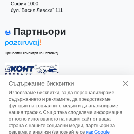
София 1000
бул."Васил Левски" 111
Партньори
Преносими компютри на Pazaruvaj
Изчисли доставката с Еконт
Съдържание бисквитки
Използваме бисквитки, за да персонализираме
съдържанието и рекламите, да предоставяме
функции на социалните медии и да анализираме
нашия трафик. Също така споделяме информация
относно използването на нашия сайт от ваша
Изчисли доставката със Спиди
страна с нашите социални медии, партньори за
реклама и анализи (запознайте се
как Google