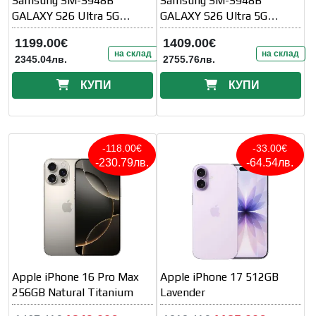
Samsung SM-S948B
Samsung SM-S948B
GALAXY S26 Ultra 5G
GALAXY S26 Ultra 5G
512GB 12GB Cobalt Violet
512GB 12GB Sky Blue
1199.00€
1409.00€
на склад
на склад
2345.04лв.
2755.76лв.
КУПИ
КУПИ
-118.00€
-33.00€
-230.79лв.
-64.54лв.
Apple iPhone 16 Pro Max
Apple iPhone 17 512GB
256GB Natural Titanium
Lavender