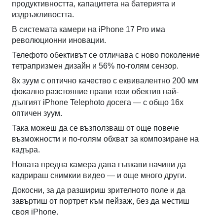
продуктивността, капацитета на батерията и
издръжливостта.
В системата камери на iPhone 17 Pro има
революционни иновации.
Телефото обективът се отличава с ново поколение
тетрапризмен дизайн и 56% по-голям сензор.
8х зуум с оптично качество с еквивалентно 200 мм
фокално разстояние прави този обектив най-
дългият iPhone Telephoto досега — с общо 16х
оптичен зуум.
Така можеш да се възползваш от още повече
възможности и по-голям обхват за композиране на
кадъра.
Новата предна камера дава гъвкави начини да
кадрираш снимкии видео — и още много други.
Докосни, за да разшириш зрителното поле и да
завъртиш от портрет към пейзаж, без да местиш
своя iPhone.