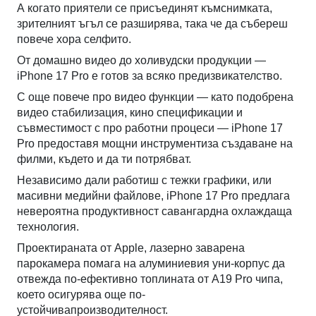
А когато приятели се присъединят къмснимката,
зрителният ъгъл се разширява, така че да събереш
повече хора селфито.
От домашно видео до холивудски продукции —
iPhone 17 Pro е готов за всяко предизвикателство.
С още повече про видео функции — като подобрена
видео стабилизация, кино спецификации и
съвместимост с про работни процеси — iPhone 17
Pro предоставя мощни инструментиза създаване на
филми, където и да ти потрябват.
Независимо дали работиш с тежки графики, или
масивни медийни файлове, iPhone 17 Pro предлага
невероятна продуктивност савангардна охлаждаща
технология.
Проектираната от Apple, лазерно заварена
парокамера помага на алуминиевия уни-корпус да
отвежда по-ефективно топлината от A19 Pro чипа,
което осигурява още по-
устойчивапроизводителност.