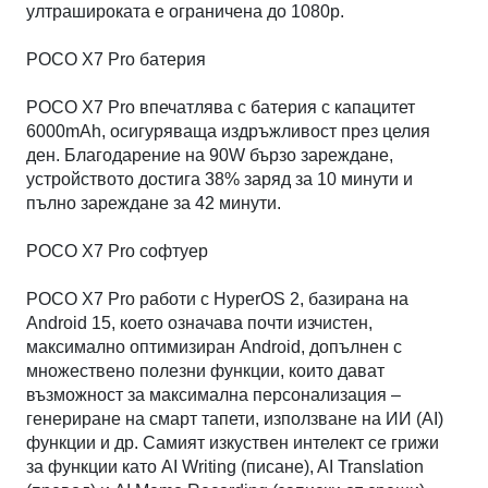
ултрашироката е ограничена до 1080p.
POCO X7 Pro батерия
POCO X7 Pro впечатлява с батерия с капацитет
6000mAh, осигуряваща издръжливост през целия
ден. Благодарение на 90W бързо зареждане,
устройството достига 38% заряд за 10 минути и
пълно зареждане за 42 минути.
POCO X7 Pro софтуер
POCO X7 Pro работи с HyperOS 2, базирана на
Android 15, което означава почти изчистен,
максимално оптимизиран Android, допълнен с
множествено полезни функции, които дават
възможност за максимална персонализация –
генериране на смарт тапети, използване на ИИ (AI)
функции и др. Самият изкуствен интелект се грижи
за функции като AI Writing (писане), AI Translation