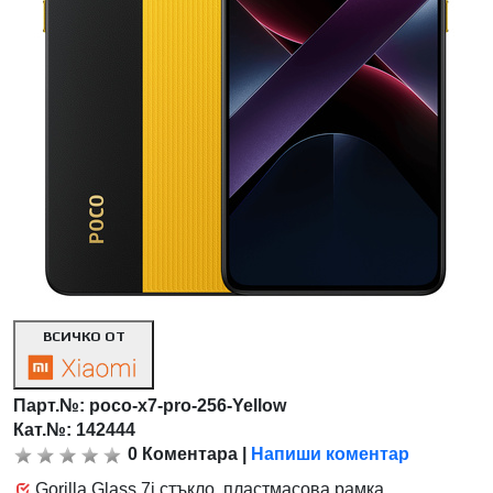
ВСИЧКО ОТ
Парт.№:
poco-x7-pro-256-Yellow
Кат.№: 142444
0
Коментара
|
Напиши коментар
Gorilla Glass 7i стъкло, пластмасова рамка,