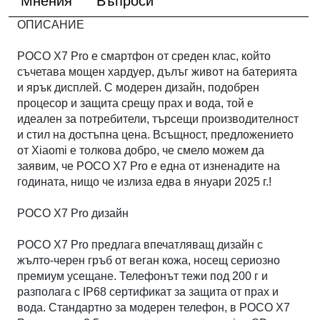
Мнения
Въпроси
ОПИСАНИЕ
POCO X7 Pro е смартфон от среден клас, който
съчетава мощен хардуер, дълъг живот на батерията
и ярък дисплей. С модерен дизайн, подобрен
процесор и защита срещу прах и вода, той е
идеален за потребители, търсещи производителност
и стил на достъпна цена. Всъщност, предложението
от Xiaomi е толкова добро, че смело можем да
заявим, че POCO X7 Pro е една от изненадите на
годината, нищо че излиза едва в януари 2025 г.!
POCO X7 Pro дизайн
POCO X7 Pro предлага впечатляващ дизайн с
жълто-черен гръб от веган кожа, носещ сериозно
премиум усещане. Телефонът тежи под 200 г и
разполага с IP68 сертификат за защита от прах и
вода. Стандартно за модерен телефон, в POCO X7