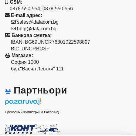
GSM:
0878-550-554, 0878-550-556
E-mail адрес:
sales@datacom.bg
help@datacom.bg
Банкова сметка:
IBAN: BG69UNCR76301022598897
BIC: UNCRBGSF
Магазин:
София 1000
бул."Васил Левски" 111
Партньори
Преносими компютри на Pazaruvaj