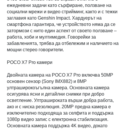
ежедневни задачи като сърфиране, ползване на
социални мрежи и видео стрийминг, както и с тежки
заглавия като Genshin Impact. Хардуерът на
смартфона гарантира, че устройството няма да се
затормози с нито един аспект от своето ползване –
работа, хоби и мултимедия. Говорейки за
забавленията, трябва да отбележим и наличието на
мощни стерео говорители.
POCO X7 Pro камери
Двойната камера на POCO X7 Pro включва 50MP
основен сензор (Sony IMX882) и 8MP
ултраширокоъгълна камера. Основната камера
осигурява ясни и детайлни снимки при добро
осветление. Ултрашироката върши добра работа,
ако и с ниска резолюция. 20MP предна камера е
изключително подходяща за селфита и поддържа
1080p видео запис с електронна стабилизация.
Основната камера поддържа 4K видео, докато