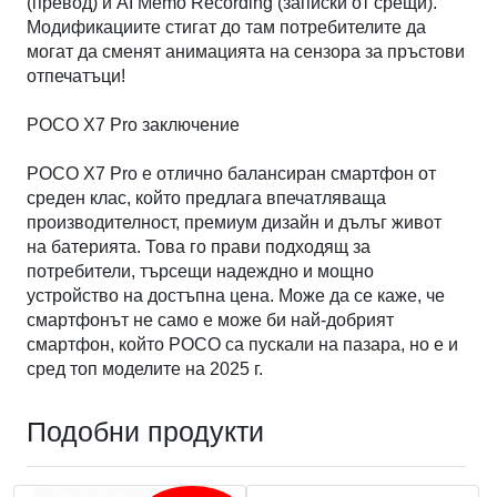
(превод) и AI Memo Recording (записки от срещи).
Модификациите стигат до там потребителите да
могат да сменят анимацията на сензора за пръстови
отпечатъци!
POCO X7 Pro заключение
POCO X7 Pro е отлично балансиран смартфон от
среден клас, който предлага впечатляваща
производителност, премиум дизайн и дълъг живот
на батерията. Това го прави подходящ за
потребители, търсещи надеждно и мощно
устройство на достъпна цена. Може да се каже, че
смартфонът не само е може би най-добрият
смартфон, който POCO са пускали на пазара, но е и
сред топ моделите на 2025 г.
Подобни продукти