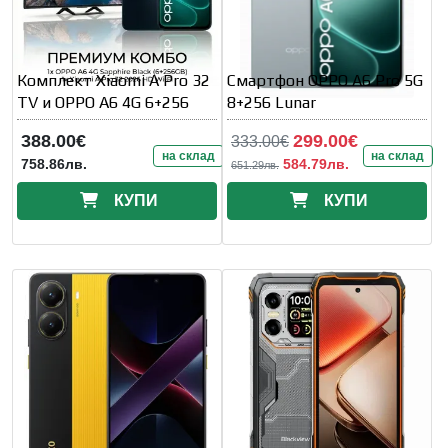
Комплект Xiaomi A Pro 32
Смартфон OPPO A6 Pro 5G
TV и OPPO A6 4G 6+256
8+256 Lunar
388.00€
299.00€
333.00€
на склад
на склад
758.86лв.
584.79лв.
651.29лв.
КУПИ
КУПИ