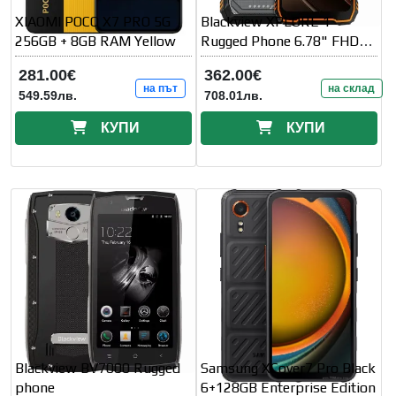
XIAOMI POCO X7 PRO 5G
Blackview XPLORE 1
256GB + 8GB RAM Yellow
Rugged Phone 6.78" FHD+ +
2.01" Secondary
281.00€
362.00€
на път
на склад
549.59лв.
708.01лв.
КУПИ
КУПИ
Blackview BV7000 Rugged
Samsung XCover7 Pro Black
phone
6+128GB Enterprise Edition