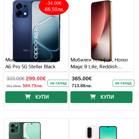
-34.00€
-66.50лв.
Мобилен телефон Oppo
Мобилен телефон, Honor
A6 Pro 5G Stellar Black
Magic 8 Lite, Reddish
Brown
299.00€
365.00€
333.00€
на склад
на склад
584.79лв.
713.88лв.
651.29лв.
КУПИ
КУПИ