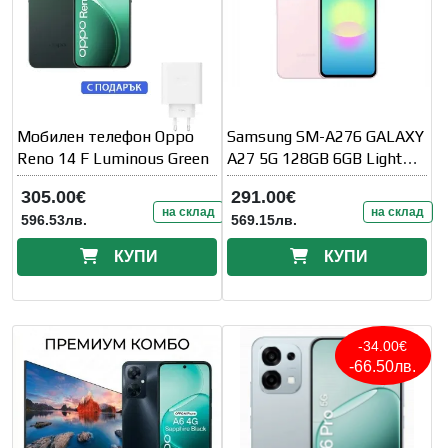
Мобилен телефон Oppo
Samsung SM-A276 GALAXY
Reno 14 F Luminous Green
A27 5G 128GB 6GB Light
Pink
305.00€
291.00€
на склад
на склад
596.53лв.
569.15лв.
КУПИ
КУПИ
-34.00€
-66.50лв.