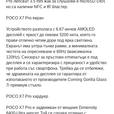
Pro липсват 3.5 mm жак за слушалки и microSD слот,
но са налични NFC и IR бластер.
POCO X7 Pro екран
Устройството разполага с 6.67-инчов AMOLED
дисплей с яркост до пикови 3200 нита, която го
прави отлично четим дори под ярка светлина.
Екранът има ултра-тънки рамки, а минималната
честота на опресняване е 60Hz (максимална
120Hz). Сензорът за пръстови отпечатъци е под
дисплея и се характеризира с прецизност и удобство
при работа със смартфона. Трябва да се отбележи,
че здравината на дисплея се гарантира от
използваното от производителя Corning Gorilla Glass
7i премиум стъкло.
POCO X7 Pro хардуер
POCO X7 Pro е задвижван от мощния Dimensity
8400-Ultra чипсет. Той се справя отлично с