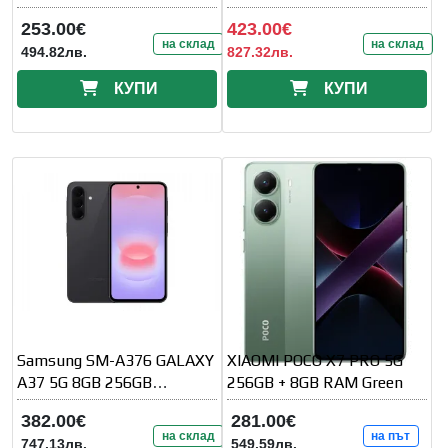
253.00€
423.00€
на склад
на склад
494.82лв.
827.32лв.
КУПИ
КУПИ
Samsung SM-A376 GALAXY
XIAOMI POCO X7 PRO 5G
A37 5G 8GB 256GB
256GB + 8GB RAM Green
Awesome Charcoal
382.00€
281.00€
на склад
на път
747.13лв.
549.59лв.