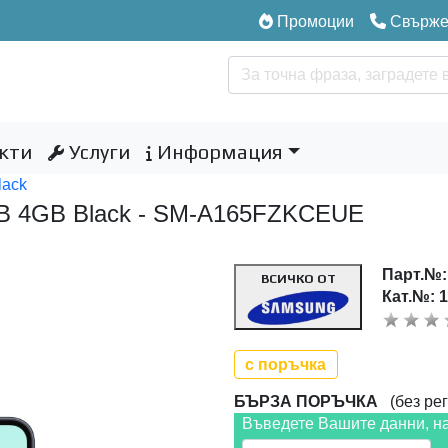
Промоции
Свържет
кти
Услуги
Информация
lack
B 4GB Black - SM-A165FZKCEUE
Парт.№
ВСИЧКО ОТ
Кат.№: 
с поръчка
БЪРЗА ПОРЪЧКА
(без рег
Въведете Вашите данни, н