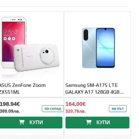
ASUS ZenFone Zoom
Samsung SM-A175 LTE
ZX551ML
GALAXY A17 128GB 4GB
Blue
198.94€
164.00€
на склад
на път
389.09лв.
320.76лв.
КУПИ
КУПИ