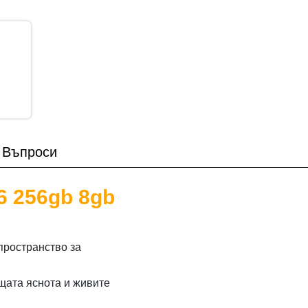
Въпроси
6 256gb 8gb
 пространство за
щата яснота и живите