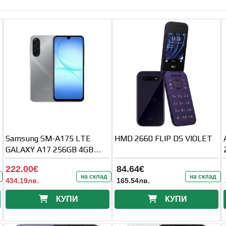
Samsung SM-A175 LTE
HMD 2660 FLIP DS VIOLET
GALAXY A17 256GB 4GB
Grey
222.00€
84.64€
на склад
на склад
434.19лв.
165.54лв.
КУПИ
КУПИ