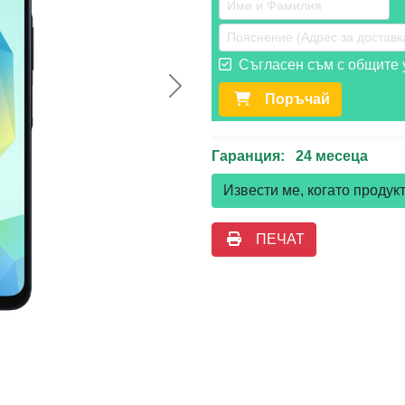
Съгласен съм с общите у
Следваща >>
Поръчай
Гаранция: 24 месеца
Извести ме, когато проду
ПЕЧАТ