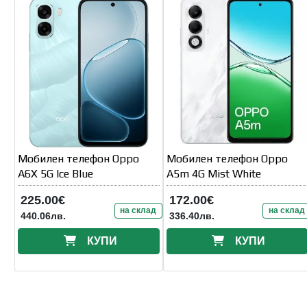
Мобилен телефон Oppo
Мобилен телефон Oppo
A6X 5G Ice Blue
A5m 4G Mist White
225.00€
172.00€
на склад
на склад
440.06лв.
336.40лв.
КУПИ
КУПИ