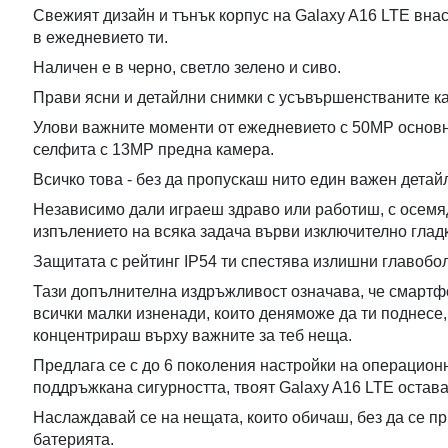
Свежият дизайн и тънък корпус на Galaxy A16 LTE внас
в ежедневието ти.
Наличен е в черно, светло зелено и сиво.
Прави ясни и детайлни снимки с усъвършенстваните ка
Улови важните моменти от ежедневието с 50MP основн
селфита с 13MP предна камера.
Всичко това - без да пропускаш нито един важен детай
Независимо дали играеш здраво или работиш, с осем
изпълението на всяка задача върви изключително глад
Защитата с рейтинг IP54 ти спестява излишни главобо
Тази допълнителна издръжливост означава, че смартф
всички малки изненади, които деняможе да ти поднесе,
концентрираш върху важните за теб неща.
Предлага се с до 6 поколения настройки на операцион
поддръжкана сигурността, твоят Galaxy A16 LTE остава
Наслаждавай се на нещата, които обичаш, без да се п
батерията.