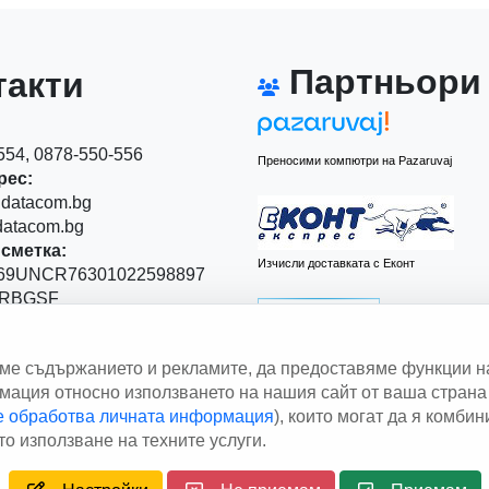
Партньори
акти
54, 0878-550-556
Преносими компютри на Pazaruvaj
рес:
datacom.bg
atacom.bg
сметка:
Изчисли доставката с Еконт
9UNCR76301022598897
RBGSF
00
аме съдържанието и рекламите, да предоставяме функции н
 Левски" 111
ация относно използването на нашия сайт от ваша страна 
le обработва личната информация
), които могат да я комби
Изчисли доставката със Спиди
о използване на техните услуги.
right © 2013 - 2026
Дейтаком ООД
Author
EAA.
All rights res