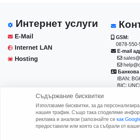
Интернет услуги
Конт
E-Mail
GSM:
0878-550-5
Internet LAN
E-mail ад
Hosting
sales@
help@d
Банкова 
IBAN: BG6
BIC: UNC
Магазин:
Съдържание бисквитки
София 10
Използваме бисквитки, за да персонализир
бул."Васил
нашия трафик. Също така споделяме информ
реклама и анализи (запознайте се
как Goog
предоставили или която са събрали от вашет
Copy