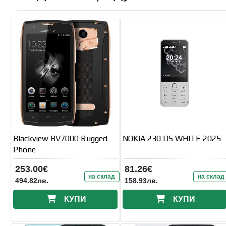
Blackview BV7000 Rugged
NOKIA 230 DS WHITE 2025
Phone
253.00€
81.26€
на склад
на склад
494.82лв.
158.93лв.
КУПИ
КУПИ