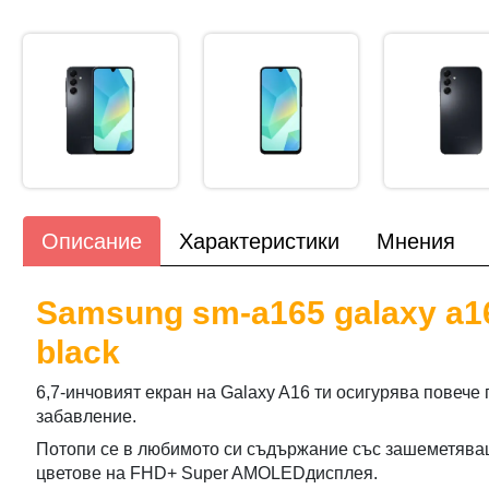
Описание
Характеристики
Мнения
Samsung sm-a165 galaxy a1
black
6,7-инчовият екран на Galaxy A16 ти осигурява повече
забавление.
Потопи се в любимото си съдържание със зашеметява
цветове на FHD+ Super AMOLEDдисплея.