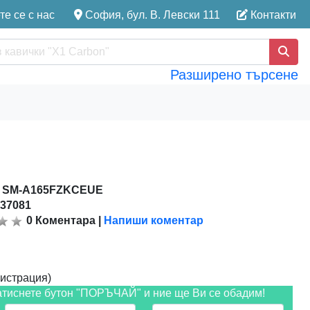
е се с нас
София, бул. В. Левски 111
Контакти
Разширено търсене
:
SM-A165FZKCEUE
137081
0
Коментара
|
Напиши коментар
истрация)
атиснете бутон "ПОРЪЧАЙ" и ние ще Ви се обадим!