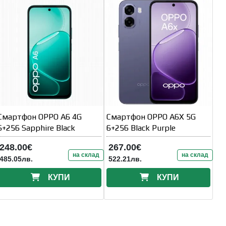
Смартфон OPPO A6 4G
Смартфон OPPO A6X 5G
6+256 Sapphire Black
6+256 Black Purple
248.00€
267.00€
на склад
на склад
485.05лв.
522.21лв.
КУПИ
КУПИ