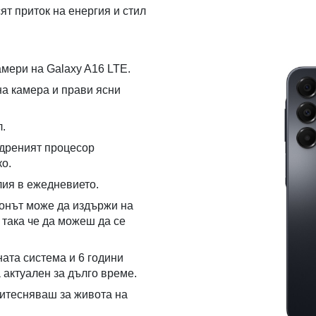
ят приток на енергия и стил
мери на Galaxy A16 LTE.
а камера и прави ясни
л.
ядреният процесор
ко.
лия в ежедневието.
онът може да издържи на
 така че да можеш да се
ната система и 6 години
 актуален за дълго време.
ритесняваш за живота на