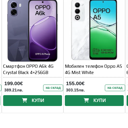
Смартфон OPPO A6k 4G
Мобилен телефон Oppo A5
Crystal Black 4+256GB
4G Mist White
199.00€
155.00€
на склад
на склад
389.21лв.
303.15лв.
КУПИ
КУПИ