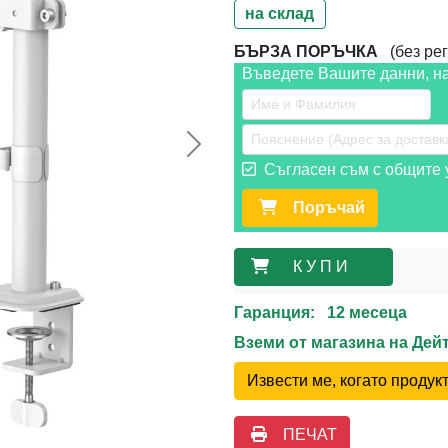
на склад
БЪРЗА ПОРЪЧКА
(без рег
Въведете Вашите данни, н
Следваща >>
Съгласен съм с общите у
Поръчай
К У П И
Гаранция: 12 месеца
Вземи от магазина на Де
Извести ме, когато проду
ПЕЧАТ