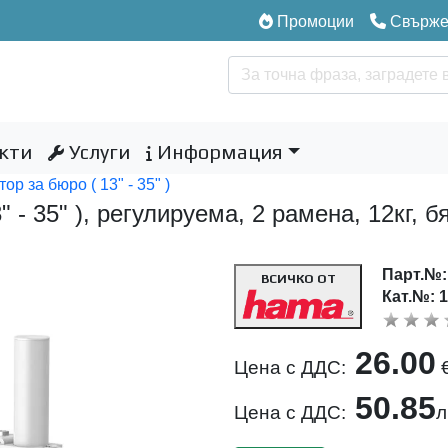
Промоции
Свържет
кти
Услуги
Информация
р за бюро ( 13" - 35" )
- 35" ), регулируема, 2 рамена, 12кг, б
Парт.№
ВСИЧКО ОТ
Кат.№: 
26.00
Цена с ДДС:
50.85
Цена с ДДС:
л