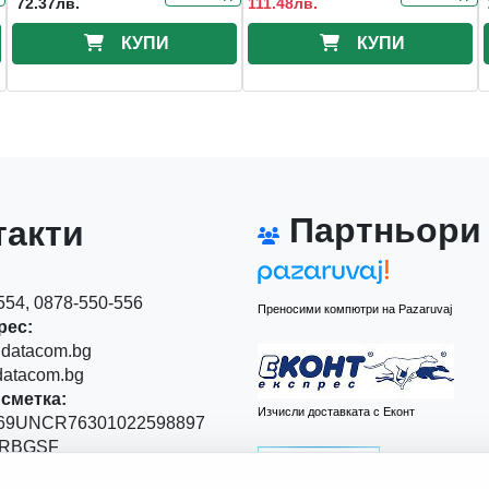
72.37лв.
111.48лв.
КУПИ
КУПИ
Партньори
акти
54, 0878-550-556
Преносими компютри на Pazaruvaj
рес:
datacom.bg
atacom.bg
сметка:
Изчисли доставката с Еконт
9UNCR76301022598897
RBGSF