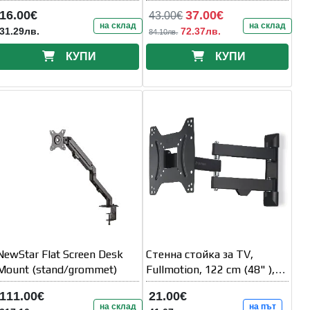
до 35 кг
16.00€
37.00€
43.00€
на склад
на склад
31.29лв.
72.37лв.
84.10лв.
КУПИ
КУПИ
NewStar Flat Screen Desk
Стенна стойка за TV,
Mount (stand/grommet)
Fullmotion, 122 cm (48" ),
220822
111.00€
21.00€
на склад
на път