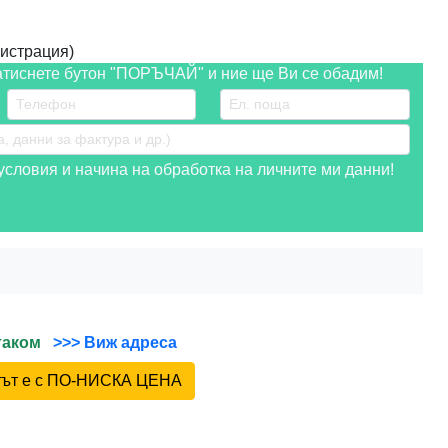
истрация)
атиснете бутон "ПОРЪЧАЙ" и ние ще Ви се обадим!
словия и начина на обработка на личните ми данни!
йтаком
>>> Виж адреса
ктът е с ПО-НИСКА ЦЕНА