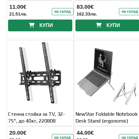
11.00€
83.00€
на склад
на склад
21.51лв.
162.33лв.
КУПИ
КУПИ
Стенна стойка за TV, 32-
NewStar Foldable Notebook
75", до 40кг, 220808
Desk Stand (ergonomic)
20.00€
44.00€
на склад
на склад