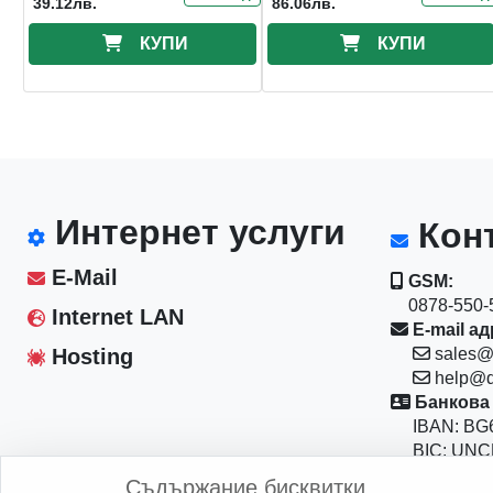
39.12лв.
86.06лв.
КУПИ
КУПИ
Интернет услуги
Конт
E-Mail
GSM:
0878-550-5
Internet LAN
E-mail ад
Hosting
sales@
help@d
Банкова 
IBAN: BG6
BIC: UNC
Магазин:
Съдържание бисквитки