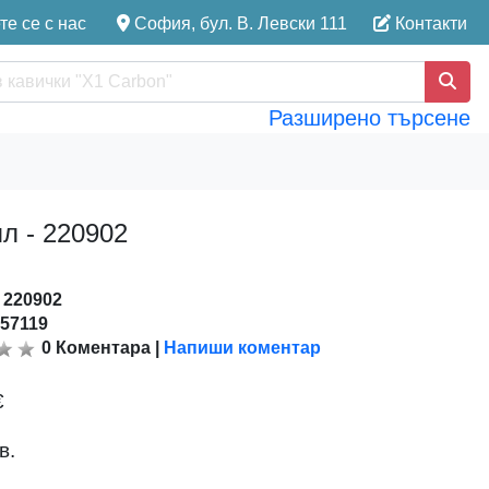
е се с нас
София, бул. В. Левски 111
Контакти
Разширено търсене
ял - 220902
:
220902
157119
0
Коментара
|
Напиши коментар
€
в.