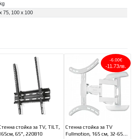
kg
x 75, 100 x 100
-6.00€
-11.73лв.
Стенна стойка за TV, TILT,
Стенна стойка за TV
165см, 65", 220810
Fullmotion, 165 см, 32-65",