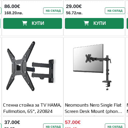
рамо, до 20
86.00€
29.00€
на склад
на склад
168.20лв.
56.72лв.
КУПИ
КУПИ
Стенна стойка за TV HAMA,
Neomounts Nero Single Flat
Fullmotion, 65", 220824
Screen Desk Mount (phone
holder+Quick-fix
37.00€
57.00€
clamp/grommet)
на склад
на склад