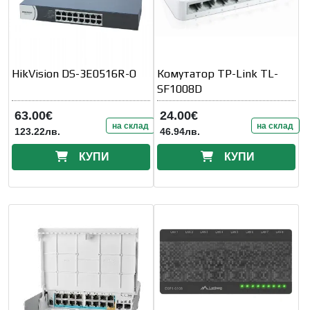
HikVision DS-3E0516R-O
Комутатор TP-Link TL-
SF1008D
63.00€
24.00€
на склад
на склад
123.22лв.
46.94лв.
КУПИ
КУПИ