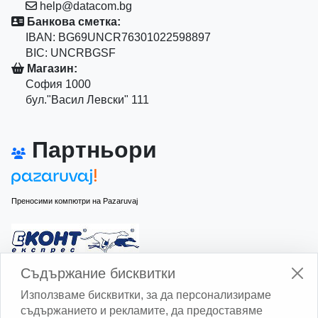
help@datacom.bg
Банкова сметка:
IBAN: BG69UNCR76301022598897
BIC: UNCRBGSF
Магазин:
София 1000
бул."Васил Левски" 111
Партньори
Преносими компютри на Pazaruvaj
Изчисли доставката с Еконт
Съдържание бисквитки
Използваме бисквитки, за да персонализираме
съдържанието и рекламите, да предоставяме