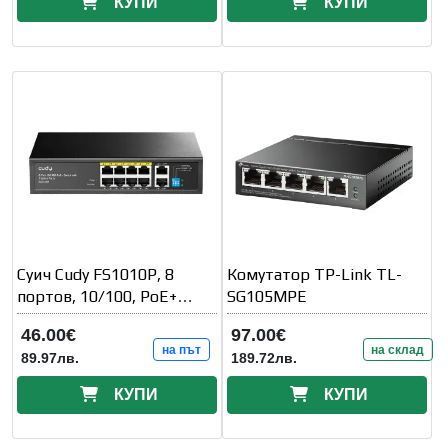
КУПИ
КУПИ
Суич Cudy FS1010P, 8
Комутатор TP-Link TL-
портов, 10/100, PoE+
SG105MPE
Switch 120W, 2 x Uplink
46.00€
97.00€
на път
на склад
89.97лв.
189.72лв.
КУПИ
КУПИ