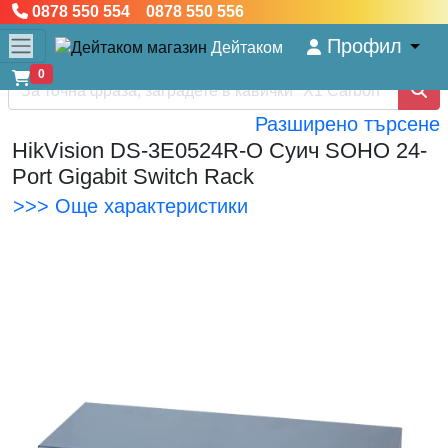
0878 550 554 0878 550 556
Профил
Дейтаком
0
Разширено търсене
HikVision DS-3E0524R-O Суич SOHO 24-
Port Gigabit Switch Rack
>>> Още характеристики