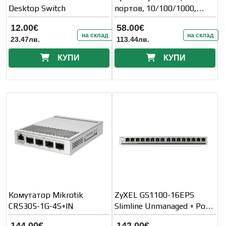
Desktop Switch
портов, 10/100/1000,
Auto-MDI/MDIX
12.00€
58.00€
на склад
на склад
23.47лв.
113.44лв.
КУПИ
КУПИ
Комутатор Mikrotik
ZyXEL GS1100-16EPS
CRS305-1G-4S+IN
Slimline Unmanaged + PoE+
135W 16 port Gigabit
144.00€
142.00€