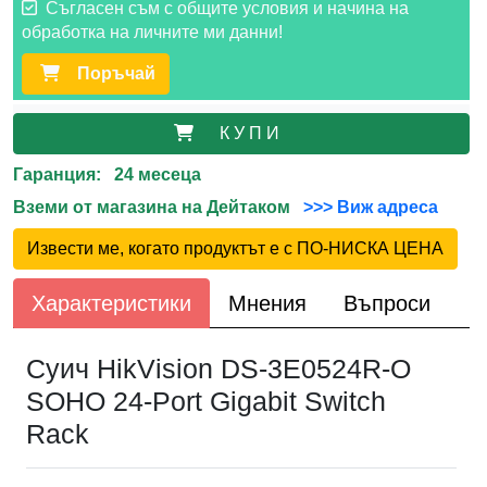
Съгласен съм с общите условия и начина на
обработка на личните ми данни!
Поръчай
К У П И
Гаранция: 24 месеца
Вземи от магазина на Дейтаком
>>> Виж адреса
Извести ме, когато продуктът е с ПО-НИСКА ЦЕНА
Характеристики
Мнения
Въпроси
Суич HikVision DS-3E0524R-O
SOHO 24-Port Gigabit Switch
Rack