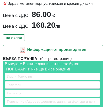
Здрав метален корпус, изискан и красив дизайн
86.00
Цена с ДДС:
€
168.20
Цена с ДДС:
лв.
на склад
Информация от производител
БЪРЗА ПОРЪЧКА
(без регистрация)
Въведете Вашите данни, натиснете бутон
"ПОРЪЧАЙ" и ние ще Ви се обадим!