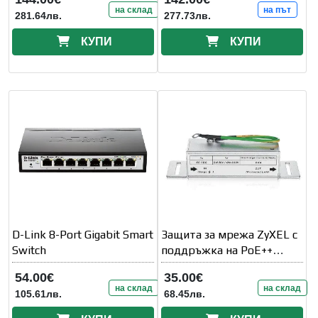
Unmanaged
на склад
на път
281.64лв.
277.73лв.
КУПИ
КУПИ
D-Link 8-Port Gigabit Smart
Защита за мрежа ZyXEL с
Switch
поддръжка на PoE++
(60W) и
54.00€
35.00€
на склад
на склад
105.61лв.
68.45лв.