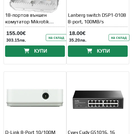
18-портов външен
Lanberg switch DSP1-0108
комутатор Mikrotik
8-port, 100MB/s
netPower 15FR
155.00€
18.00€
на склад
на склад
303.15лв.
35.20лв.
КУПИ
КУПИ
D-Link 8-Port 10/100M
Суич Cudy GS1016, 16