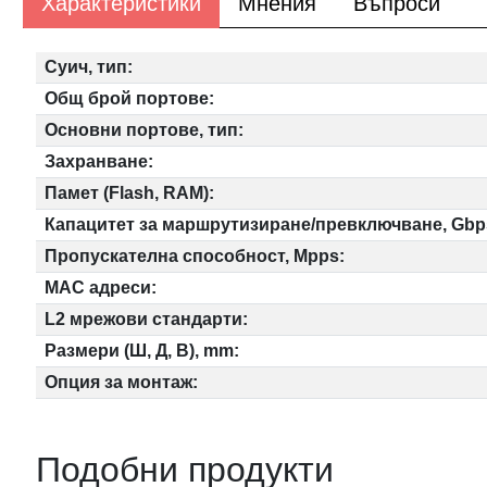
Характеристики
Мнения
Въпроси
Суич, тип:
Общ брой портове:
Основни портове, тип:
Захранване:
Памет (Flash, RAM):
Капацитет за маршрутизиране/превключване, Gbp
Пропускателна способност, Mpps:
MAC адреси:
L2 мрежови стандарти:
Размери (Ш, Д, В), mm:
Опция за монтаж:
Подобни продукти