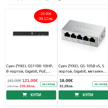
-20.00€
-39.12лв.
Суич ZYXEL GS1100-10HP,
Суич ZYXEL GS-105B v5, 5
8-портов, Gigabit, PoE,
портов, Gigabit, метален
2xSFP
корпус
121.00€
16.00€
141.00€
на склад
на склад
236.66лв.
31.29лв.
275.77лв.
КУПИ
КУПИ