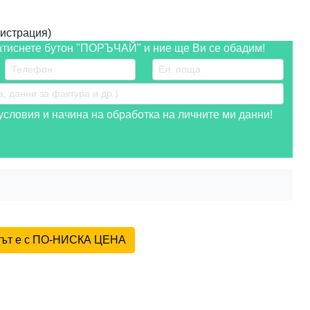
истрация)
атиснете бутон "ПОРЪЧАЙ" и ние ще Ви се обадим!
словия и начина на обработка на личните ми данни!
ктът е с ПО-НИСКА ЦЕНА