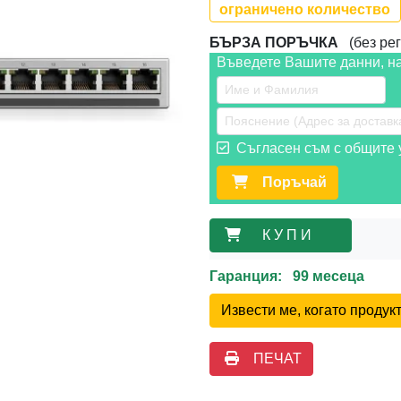
ограничено количество
БЪРЗА ПОРЪЧКА
(без рег
Въведете Вашите данни, н
Съгласен съм с общите у
Поръчай
К У П И
Гаранция: 99 месеца
Извести ме, когато проду
ПЕЧАТ