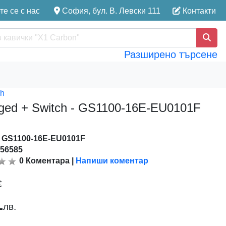
е се с нас
София, бул. В. Левски 111
Контакти
Разширено търсене
ch
aged + Switch - GS1100-16E-EU0101F
:
GS1100-16E-EU0101F
156585
0
Коментара
|
Напиши коментар
€
1
лв.