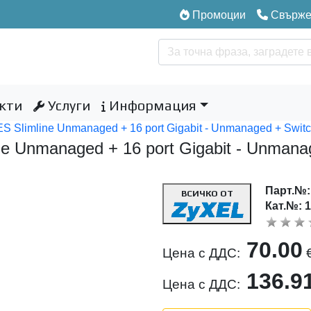
Промоции
Свържет
кти
Услуги
Информация
 Slimline Unmanaged + 16 port Gigabit - Unmanaged + Swit
e Unmanaged + 16 port Gigabit - Unman
Парт.№
ВСИЧКО ОТ
Кат.№: 
70.00
Цена с ДДС:
136.9
Цена с ДДС: