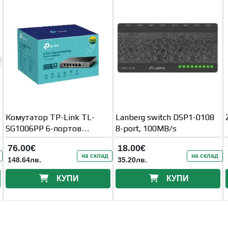
Комутатор TP-Link TL-
Lanberg switch DSP1-0108
SG1006PP 6-портов
8-port, 100MB/s
гигабитов настолен с 3-
76.00€
18.00€
порта PoE+ и 1-порта
на склад
на склад
148.64лв.
35.20лв.
PoE++
КУПИ
КУПИ