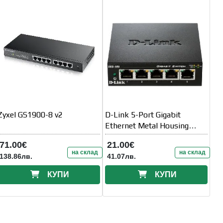
Zyxel GS1900-8 v2
D-Link 5-Port Gigabit
Ethernet Metal Housing
Unmanaged Switch
71.00€
21.00€
на склад
на склад
138.86лв.
41.07лв.
КУПИ
КУПИ