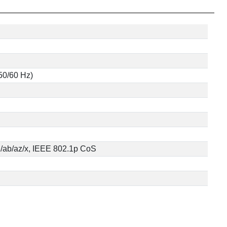
 50/60 Hz)
u/ab/az/x, IEEE 802.1p CoS