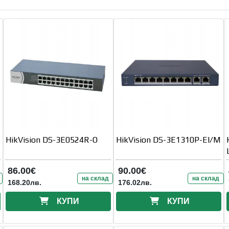
HikVision DS-3E0524R-O
HikVision DS-3E1310P-EI/M
86.00€
90.00€
на склад
на склад
168.20лв.
176.02лв.
КУПИ
КУПИ