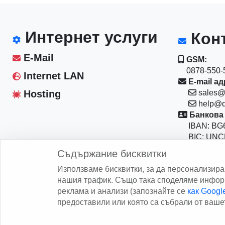
Интернет услуги
Конт
E-Mail
GSM:
0878-550-5
Internet LAN
E-mail ад
Hosting
sales@
help@d
Банкова 
IBAN: BG6
BIC: UNC
Магазин:
Съдържание бисквитки
София 10
Използваме бисквитки, за да персонализир
бул."Васил
нашия трафик. Също така споделяме информ
реклама и анализи (запознайте се
как Goog
предоставили или която са събрали от вашет
Copy