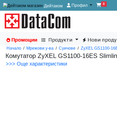
0
Профил
Дейтаком
Промоции
Продукти
Нови проду
Начало
/
Мрежови у-ва
/
Суичове
/
ZyXEL GS1100-16ES
Комутатор ZyXEL GS1100-16ES Slimlin
>>> Още характеристики