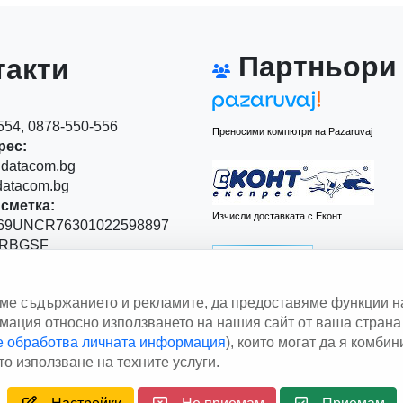
Партньори
акти
54, 0878-550-556
Преносими компютри на Pazaruvaj
рес:
datacom.bg
atacom.bg
сметка:
Изчисли доставката с Еконт
9UNCR76301022598897
RBGSF
00
аме съдържанието и рекламите, да предоставяме функции н
 Левски" 111
ация относно използването на нашия сайт от ваша страна 
le обработва личната информация
), които могат да я комби
Изчисли доставката със Спиди
о използване на техните услуги.
right © 2013 - 2026
Дейтаком ООД
Author
EAA.
All rights res