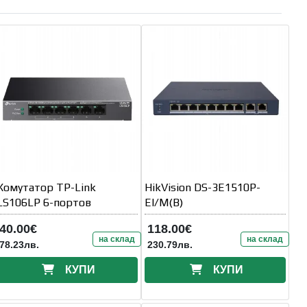
Комутатор TP-Link
HikVision DS-3E1510P-
LS106LP 6-портов
EI/M(B)
40.00€
118.00€
на склад
на склад
78.23лв.
230.79лв.
КУПИ
КУПИ