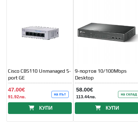
Cisco CBS110 Unmanaged 5-
9-портов 10/100Mbps
port GE
Desktop
47.00€
58.00€
на път
на склад
91.92лв.
113.44лв.
КУПИ
КУПИ