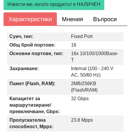
Извести ме, когато продуктът е НАЛИЧЕН
Характеристики
Мнения
Въпроси
Суич, тип:
Fixed Port
Общ брой портове:
16
Основни портове, тип:
16x 10/100/1000Base-
T
Захранване:
Internal (100 - 240 V
AC, 50/60 Hz)
Памет (Flash, RAM):
2MB/256KB
(Flash/RAM)
Капацитет за
32 Gbps
маршрутизиране/
превключване, Gbps:
Пропускателна
23.8 Mpps
способност, Mpps: