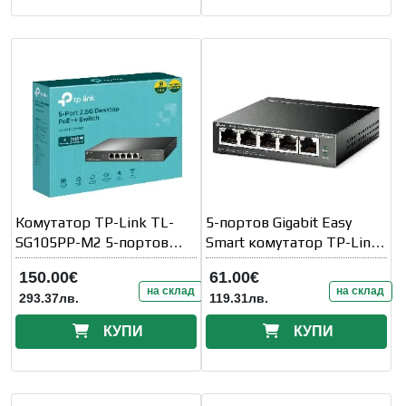
Комутатор TP-Link TL-
5-портов Gigabit Easy
SG105PP-M2 5-портов
Smart комутатор TP-Link
2.5G настолен с 4-порта
TL-SG105PE с 4 PoE+
150.00€
61.00€
PoE++
порта
на склад
на склад
293.37лв.
119.31лв.
КУПИ
КУПИ