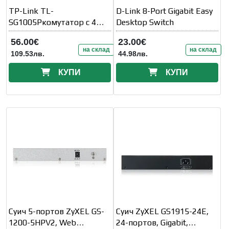
TP-Link TL-
D-Link 8-Port Gigabit Easy
SG1005Pкомутатор с 4
Desktop Switch
PoE порта
56.00€
23.00€
на склад
на склад
109.53лв.
44.98лв.
КУПИ
КУПИ
Суич 5-портов ZyXEL GS-
Суич ZyXEL GS1915-24E,
1200-5HPV2, Web
24-портов, Gigabit,