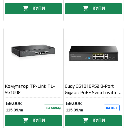
КУПИ
КУПИ
Комутатор TP-Link TL-
Cudy GS1010PS2 8-Port
SG1008
Gigabit PoE+ Switch with 2
Gigabit Uplink ports and
59.00€
59.00€
на склад
на път
115.39лв.
115.39лв.
КУПИ
КУПИ