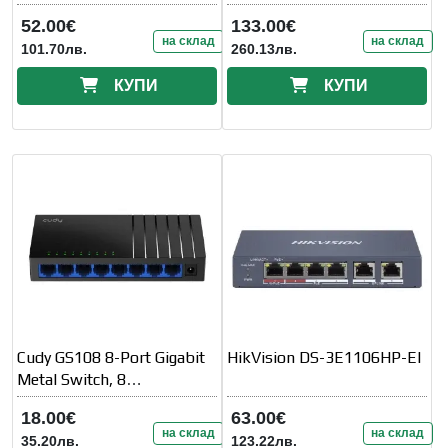
Managed, Gigabit, PoE
Управляем,
52.00€
133.00€
на склад
на склад
101.70лв.
260.13лв.
КУПИ
КУПИ
Cudy GS108 8-Port Gigabit
HikVision DS-3E1106HP-EI
Metal Switch, 8
10/100/1000M RJ45 Ports,
18.00€
63.00€
Desktop Metal
на склад
на склад
35.20лв.
123.22лв.