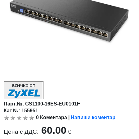
ВСИЧКО ОТ
Парт.№:
GS1100-16ES-EU0101F
Кат.№: 155951
0
Коментара
|
Напиши коментар
60.00
Цена с ДДС:
€