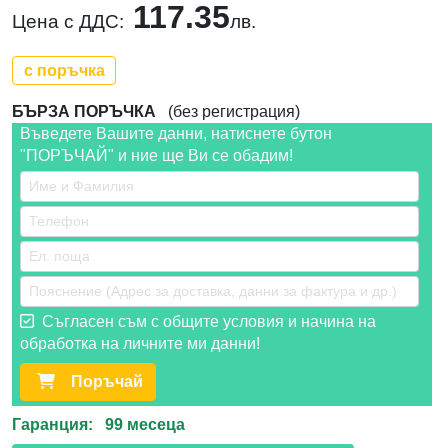
117.35
Цена с ДДС:
лв.
с поръчка
БЪРЗА ПОРЪЧКА
(без регистрация)
Въведете Вашите данни, натиснете бутон
"ПОРЪЧАЙ" и ние ще Ви се обадим!
Съгласен съм с общите условия и начина на
обработка на личните ми данни!
Поръчай
Гаранция: 99 месеца