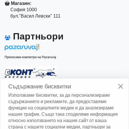
Магазин:
София 1000
бул."Васил Левски" 111
Партньори
Преносими компютри на Pazaruvaj
Изчисли доставката с Еконт
Съдържание бисквитки
Използваме бисквитки, за да персонализираме
съдържанието и рекламите, да предоставяме
функции на социалните медии и да анализираме
нашия трафик. Също така споделяме информация
относно използването на нашия сайт от ваша
Изчисли доставката със Спиди
страна с нашите социални медии, партньори за