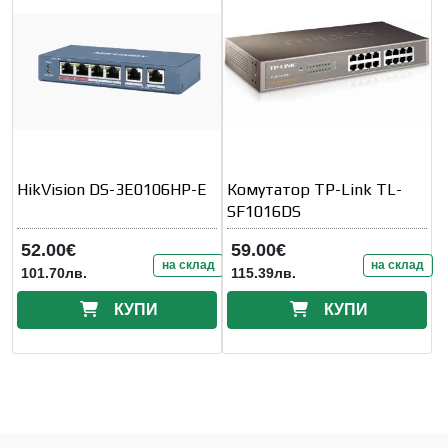
HikVision DS-3E0106HP-E
Комутатор TP-Link TL-
SF1016DS
52.00€
59.00€
на склад
на склад
101.70лв.
115.39лв.
КУПИ
КУПИ