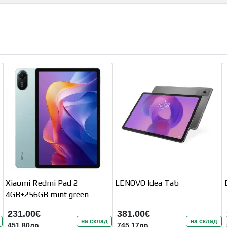
Xiaomi Redmi Pad 2
LENOVO Idea Tab
4GB+256GB mint green
231.00€
381.00€
на склад
на склад
451.80лв.
745.17лв.