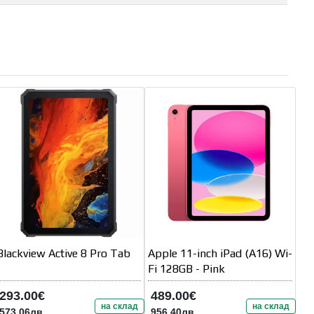
Blackview Active 8 Pro Tab
Apple 11-inch iPad (A16) Wi-
Fi 128GB - Pink
293.00€
489.00€
на склад
на склад
573.06лв.
956.40лв.