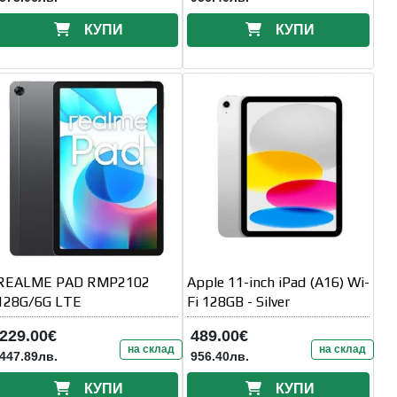
КУПИ
КУПИ
REALME PAD RMP2102
Apple 11-inch iPad (A16) Wi-
128G/6G LTE
Fi 128GB - Silver
229.00€
489.00€
на склад
на склад
447.89лв.
956.40лв.
КУПИ
КУПИ