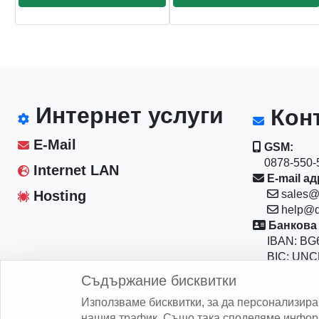
Интернет услуги
Конт
E-Mail
GSM:
0878-550-5
Internet LAN
E-mail ад
Hosting
sales@
help@d
Банкова 
IBAN: BG6
BIC: UNC
Магазин:
Съдържание бисквитки
София 10
Използваме бисквитки, за да персонализир
бул."Васил
нашия трафик. Също така споделяме информ