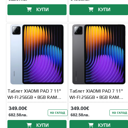
КУПИ
КУПИ
Таблет XIAOMI PAD 7 11"
Таблет XIAOMI PAD 7 11"
WI-FI 256GB + 8GB RAM
WI-FI 256GB + 8GB RAM
Blue
Black
349.00€
349.00€
на склад
на склад
682.58лв.
682.58лв.
КУПИ
КУПИ