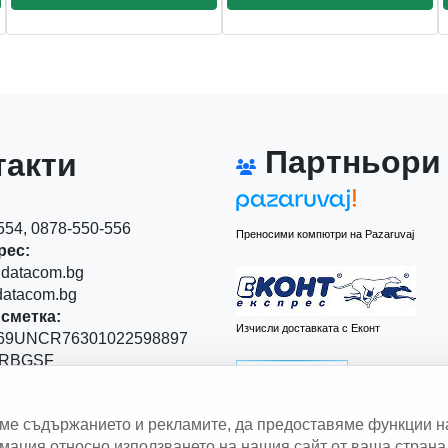
Партньори
акти
54, 0878-550-556
Преносими компютри на Pazaruvaj
рес:
datacom.bg
atacom.bg
сметка:
Изчисли доставката с Еконт
9UNCR76301022598897
RBGSF
00
аме съдържанието и рекламите, да предоставяме функции н
 Левски" 111
ация относно използването на нашия сайт от ваша страна 