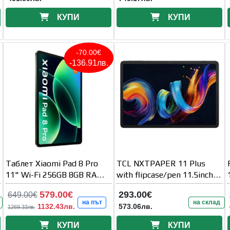
КУПИ
КУПИ
-70.00€
-136.91лв.
Таблет Xiaomi Pad 8 Pro
TCL NXTPAPER 11 Plus
11" Wi-Fi 256GB 8GB RAM -
with flipcase/pen 11.5inch
ЗЕЛЕН
2200x1440
579.00€
293.00€
649.00€
на път
на склад
1132.43лв.
573.06лв.
1269.33лв.
КУПИ
КУПИ