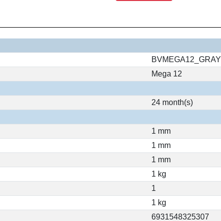
BVMEGA12_GRA
Mega 12
24 month(s)
1 mm
1 mm
1 mm
1 kg
1
1 kg
6931548325307