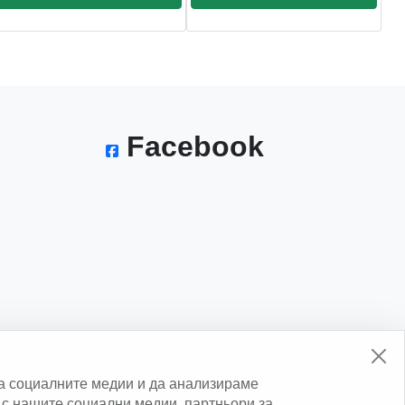
Facebook
а социалните медии и да анализираме
с нашите социални медии, партньори за