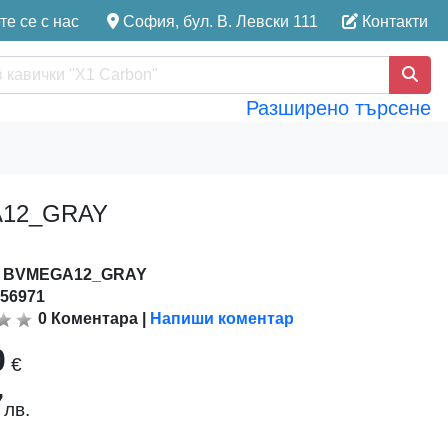
е се с нас
София, бул. В. Левски 111
Контакти
Разширено търсене
EGA12_GRAY
:
BVMEGA12_GRAY
156971
0
Коментара
|
Напиши коментар
0
€
7
лв.