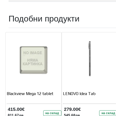
Подобни продукти
Blackview Mega 12 tablet
LENOVO Idea Tab
415.00€
279.00€
на склад
на склад
811.67лв.
545.68лв.