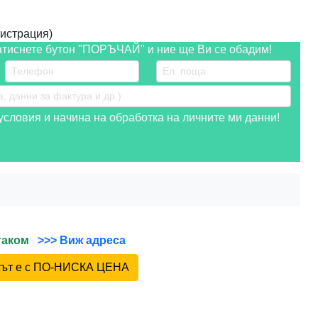
истрация)
атиснете бутон "ПОРЪЧАЙ" и ние ще Ви се обадим!
словия и начина на обработка на личните ми данни!
йтаком
>>> Виж адреса
ктът е с ПО-НИСКА ЦЕНА