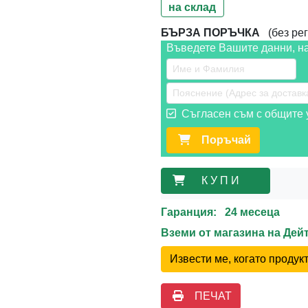
на склад
БЪРЗА ПОРЪЧКА
(без рег
Въведете Вашите данни, н
Съгласен съм с общите у
Поръчай
К У П И
Гаранция: 24 месеца
Вземи от магазина на Де
Извести ме, когато проду
ПЕЧАТ