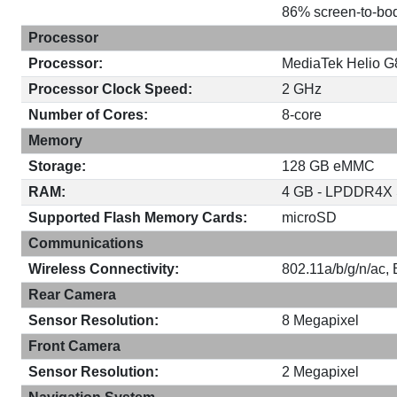
86% screen-to-bod
Processor
Processor:
MediaTek Helio G
Processor Clock Speed:
2 GHz
Number of Cores:
8-core
Memory
Storage:
128 GB eMMC
RAM:
4 GB - LPDDR4
Supported Flash Memory Cards:
microSD
Communications
Wireless Connectivity:
802.11a/b/g/n/ac, 
Rear Camera
Sensor Resolution:
8 Megapixel
Front Camera
Sensor Resolution:
2 Megapixel