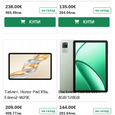
238.00€
135.00€
на склад
на склад
465.49лв.
264.04лв.
КУПИ
КУПИ
Таблет, Honor Pad X9a,
Blackview Tab 60 WiFi
Eileen2-W29C
4GB/128GB
209.00€
144.00€
на склад
на склад
408.77лв.
281.64лв.