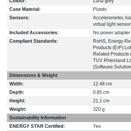
Colour:
Luna grey
Case Material:
Plastic
Sensors:
Accelerometer, hal
virtual light sensor
Included Accessories:
No power adapter
Compliant Standards:
RoHS, Energy-Re
Products (ErP) Lot
Related Products 
TUV Rheinland Lo
(Software Solution
Dimensions & Weight
Width:
12.48 cm
Depth:
0.85 cm
Height:
21.1 cm
Weight:
320 g
Sustainability Information
ENERGY STAR Certified:
Yes