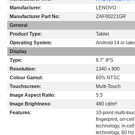
Manufacturer:
LENOVO
Manufacturer Part No:
ZAF00221GR
General
Product Type:
Tablet
Operating System:
Android 14 or late
Display
Type:
8.7" IPS
Resolution:
1340 x 800
Colour Gamut:
60% NTSC
Touchscreen:
Multi-Touch
Image Aspect Ratio:
5:3
Image Brightness:
480 cd/m²
Features:
10-point multi-touc
fingerprint, on-cel
technology, in-cel
technology, 60 Hz 