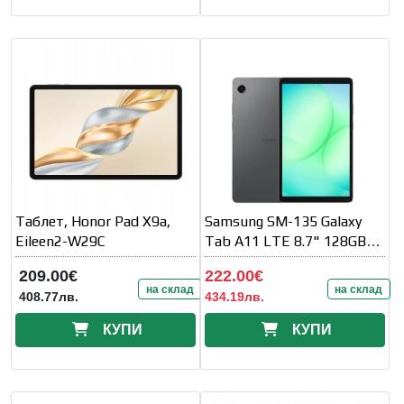
Таблет, Honor Pad X9a,
Samsung SM-135 Galaxy
Eileen2-W29C
Tab A11 LTE 8.7" 128GB
Gray
209.00€
222.00€
на склад
на склад
408.77лв.
434.19лв.
КУПИ
КУПИ