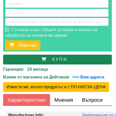
Съгласен съм с общите условия и начина на
обработка на личните ми данни!
Поръчай
К У П И
Гаранция: 24 месеца
Вземи от магазина на Дейтаком
>>> Виж адреса
Извести ме, когато продуктът е с ПО-НИСКА ЦЕНА
Характеристики
Мнения
Въпроси
Manufacturer Info:
Информация от 