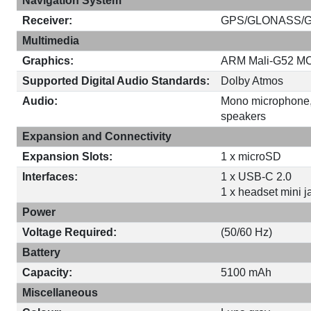
Navigation System
Receiver:
GPS/GLONASS/Ga
Multimedia
Graphics:
ARM Mali-G52 M
Supported Digital Audio Standards:
Dolby Atmos
Audio:
Mono microphone,
speakers
Expansion and Connectivity
Expansion Slots:
1 x microSD
Interfaces:
1 x USB-C 2.0
1 x headset mini 
Power
Voltage Required:
(50/60 Hz)
Battery
Capacity:
5100 mAh
Miscellaneous