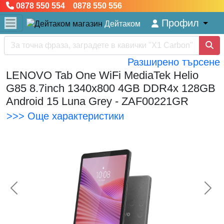
0878 550 554 0878 550 556
Профил
Дейтаком
Разширено търсене
LENOVO Tab One WiFi MediaTek Helio
G85 8.7inch 1340x800 4GB DDR4x 128GB
Android 15 Luna Grey - ZAF00221GR
>>> Още характеристики
<< Предишна
Сл