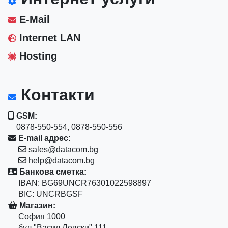
E-Mail
Internet LAN
Hosting
Контакти
GSM:
0878-550-554, 0878-550-556
E-mail адрес:
sales@datacom.bg
help@datacom.bg
Банкова сметка:
IBAN: BG69UNCR76301022598897
BIC: UNCRBGSF
Магазин:
София 1000
бул."Васил Левски" 111