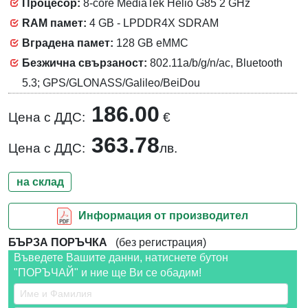
Процесор:
8-core MediaTek Helio G85 2 GHz
RAM памет:
4 GB - LPDDR4X SDRAM
Вградена памет:
128 GB eMMC
Безжична свързаност:
802.11a/b/g/n/ac, Bluetooth
5.3; GPS/GLONASS/Galileo/BeiDou
186.00
Цена с ДДС:
€
363.78
Цена с ДДС:
лв.
на склад
Информация от производител
БЪРЗА ПОРЪЧКА
(без регистрация)
Въведете Вашите данни, натиснете бутон
"ПОРЪЧАЙ" и ние ще Ви се обадим!