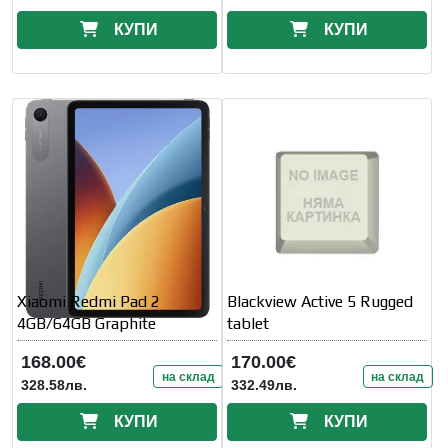
КУПИ
КУПИ
Xiaomi Redmi Pad 2
Blackview Active 5 Rugged
4GB/64GB Graphite
tablet
168.00€
170.00€
на склад
на склад
328.58лв.
332.49лв.
КУПИ
КУПИ