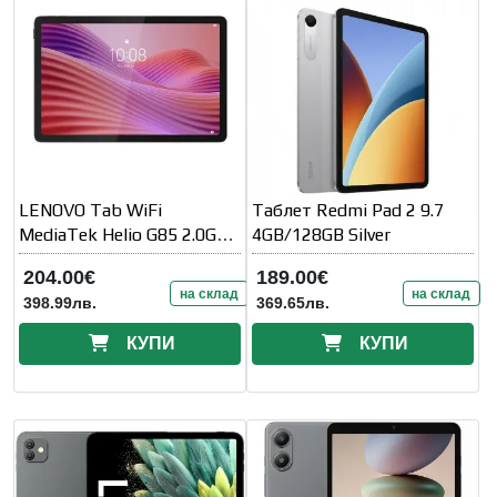
LENOVO Tab WiFi
Таблет Redmi Pad 2 9.7
MediaTek Helio G85 2.0GHz
4GB/128GB Silver
10.1inch
204.00€
189.00€
на склад
на склад
398.99лв.
369.65лв.
КУПИ
КУПИ