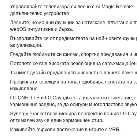
Управлявайте телевизора си лесно с AI Magic Remote 
допълнително устройство
Лесните, но мощни функции за натискане, плъзгане и п
webOS интуитивна и бърза.
Възползвайте се от предимствата на най-новите функц
актуализации.
Гледайте любимите си филми, спортни предавания и игр
Потопете се във високата резолюцияна свръхмащабен
Тънкият дизайн придава изтънченост на вашето помещ
Прецизната корекция на тона подобрява яснотата на з
изживяване.
LG QNED ТВ и LG Саундбар са идеалното съчетание, с
хармонично заедно, за да осигури многопластова звуко
Synergy Bracket позиционира перфектно вашия LG Сау
оптимален звук в един хармоничен стил.
Изживейте върхови постижения в игрите с VRR.