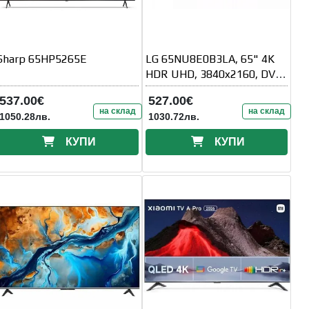
Sharp 65HP5265E
LG 65NU8E0B3LA, 65" 4K
HDR UHD, 3840x2160, DVB-
T2/C/S2, AI Alpha 7, HDR 10
537.00€
527.00€
на склад
на склад
1050.28лв.
1030.72лв.
КУПИ
КУПИ