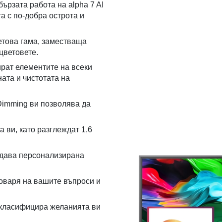
ързата работа на alpha 7 AI
а с по-добра острота и
етова гама, заместваща
цветовете.
ират елементите на всеки
ната и чистотата на
Dimming ви позволява да
ви, като разглеждат 1,6
здава персонализирана
тговаря на вашите въпроси и
а класифицира желанията ви