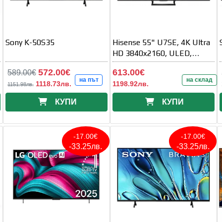
Sony K-50S35
Hisense 55" U7SE, 4K Ultra
HD 3840x2160, ULED,
FALD, Quantum Dot, 144Hz,
572.00€
613.00€
589.00€
IPS
на път
на склад
1118.73лв.
1198.92лв.
1151.98лв.
КУПИ
КУПИ
-17.00€
-17.00€
-33.25лв.
-33.25лв.