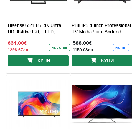
Hisense 65"E8S, 4K Ultra
PHILIPS 43inch Professional
HD 3840x2160, ULED,
TV Media Suite Android
Quantum Dot, 144 Mhz, HDR
664.00€
588.00€
10+, HLG
на склад
на път
1298.67лв.
1150.03лв.
КУПИ
КУПИ