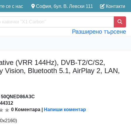
е се с нас
София, бул. В. Левски 111
Контакти
Разширено търсене
ive (VRR 144Hz), DVB-T2/C/S2,
Vision, Bluetooth 5.1, AirPlay 2, LAN,
:
50QNED86A3C
144312
0
Коментара
|
Напиши коментар
40x2160)