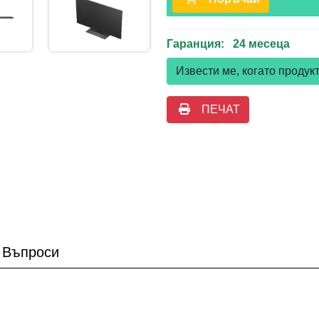
Гаранция: 24 месеца
Извести ме, когато проду
ПЕЧАТ
Въпроси