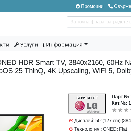
Промоции
Свържет
кти
Услуги
Информация
ED HDR Smart TV, 3840x2160, 60Hz Nat
S 25 ThinQ, 4K Upscaling, WiFi 5, Dolby 
Парт.№
ВСИЧКО ОТ
Кат.№: 
Дисплей: 50"(127 cm) (38
Технология : QNED; Flat