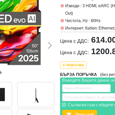
Изводи : 3 HDMI, eARC (HDM
Out)
Честота, Hz : 60Hz
Интернет: Кабел: Ethernet;
614.0
Цена с ДДС:
Следваща >>
1200.
Цена с ДДС:
с поръчка
БЪРЗА ПОРЪЧКА
(без рег
Въведете Вашите данни, н
Съгласен съм с общите у
Поръчай