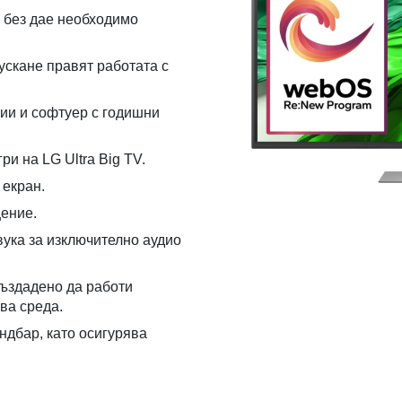
– без дае необходимо
ускане правят работата с
ии и софтуер с годишни
и на LG Ultra Big TV.
 екран.
ение.
вука за изключително аудио
ъздадено да работи
ва среда.
ндбар, като осигурява