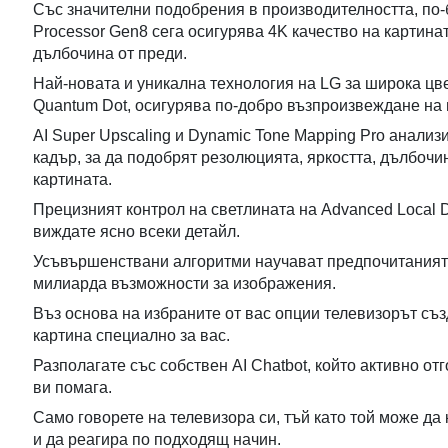
Със значителни подобрения в производителността, по-б
Processor Gen8 сега осигурява 4K качество на картинат
дълбочина от преди.
Най-новата и уникална технология на LG за широка цв
Quantum Dot, осигурява по-добро възпроизвеждане на 
AI Super Upscaling и Dynamic Tone Mapping Pro анализ
кадър, за да подобрят резолюцията, яркостта, дълбочи
картината.
Прецизният контрол на светлината на Advanced Local 
виждате ясно всеки детайл.
Усъвършенствани алгоритми научават предпочитанията 
милиарда възможности за изображения.
Въз основа на избраните от вас опции телевизорът съ
картина специално за вас.
Разполагате със собствен AI Chatbot, който активно о
ви помага.
Само говорете на телевизора си, тъй като той може д
и да реагира по подходящ начин.