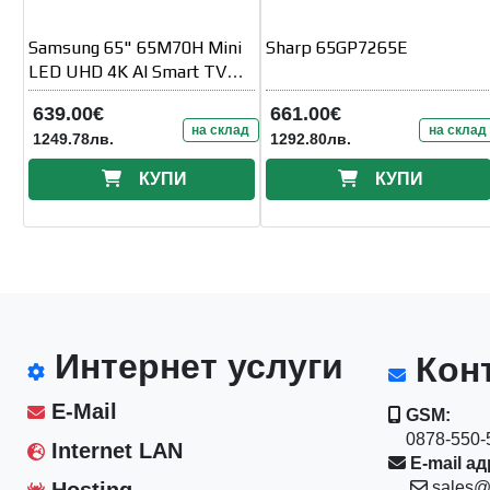
Samsung 65" 65M70H Mini
Sharp 65GP7265E
LED UHD 4K AI Smart TV
50Hz 2026
639.00€
661.00€
на склад
на склад
1249.78лв.
1292.80лв.
КУПИ
КУПИ
Интернет услуги
Конт
E-Mail
GSM:
0878-550-5
Internet LAN
E-mail ад
Hosting
sales@