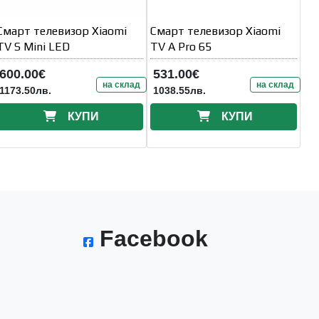
Смарт телевизор Xiaomi
Смарт телевизор Xiaomi
TV S Mini LED
TV A Pro 65
600.00€
531.00€
на склад
на склад
1173.50лв.
1038.55лв.
КУПИ
КУПИ
Facebook