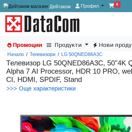
0
Профил
Дейтаком
Промоции
Продукти
Нови проду
Начало
/
Телевизори
/
LG 50QNED86A3C
Телевизор LG 50QNED86A3C, 50"4K QN
Alpha 7 AI Processor, HDR 10 PRO, webO
CI, HDMI, SPDIF, Stand
>>> Още характеристики