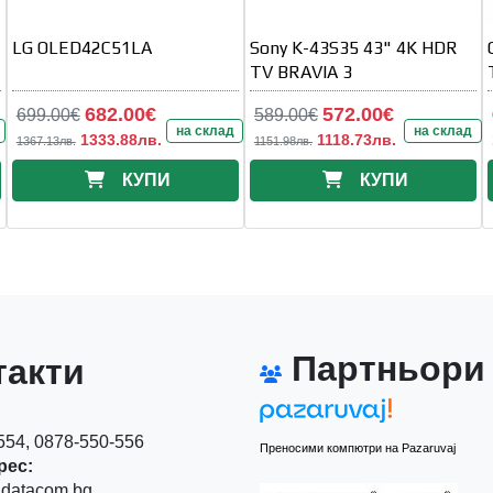
LG OLED42C51LA
Sony K-43S35 43" 4K HDR
TV BRAVIA 3
682.00€
572.00€
699.00€
589.00€
на склад
на склад
1333.88лв.
1118.73лв.
1367.13лв.
1151.98лв.
КУПИ
КУПИ
Партньори
акти
54, 0878-550-556
Преносими компютри на Pazaruvaj
рес:
datacom.bg