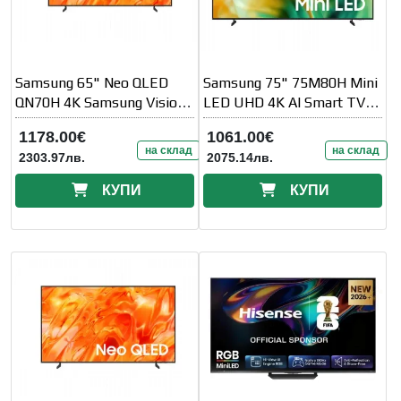
Samsung 65" Neo QLED
Samsung 75" 75M80H Mini
QN70H 4K Samsung Vision
LED UHD 4K AI Smart TV
AI Smart TV (2026)
144 Hz VRR (100 Hz Native)
1178.00€
1061.00€
2026
на склад
на склад
2303.97лв.
2075.14лв.
КУПИ
КУПИ