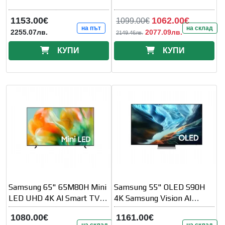
1153.00€
1062.00€
1099.00€
на път
на склад
2255.07лв.
2077.09лв.
2149.46лв.
КУПИ
КУПИ
Samsung 65" 65M80H Mini
Samsung 55" OLED S90H
LED UHD 4K AI Smart TV
4K Samsung Vision AI
144 Hz VRR (100 Hz Native)
Smart TV (2026)
1080.00€
1161.00€
2026
на склад
на склад