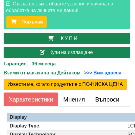
Съгласен съм с общите условия и начина на
обработка на личните ми данни!
Поръчай
К У П И
Купи на изплащане
Гаранция: 36 месеца
Вземи от магазина на Дейтаком
>>> Виж адреса
Извести ме, когато продуктът е с ПО-НИСКА ЦЕНА
Характеристики
Мнения
Въпроси
Display
Display Type:
LC
Display Technology:
SQ