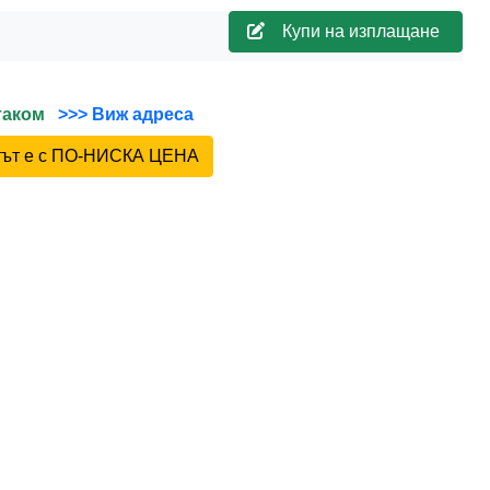
Купи на изплащане
йтаком
>>> Виж адреса
ктът е с ПО-НИСКА ЦЕНА