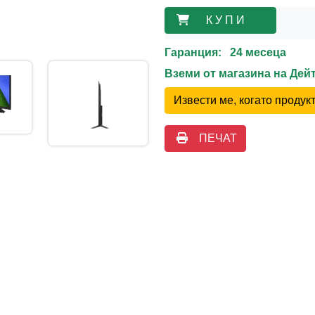
К У П И
Гаранция: 24 месеца
Вземи от магазина на Де
Извести ме, когато проду
ПЕЧАТ