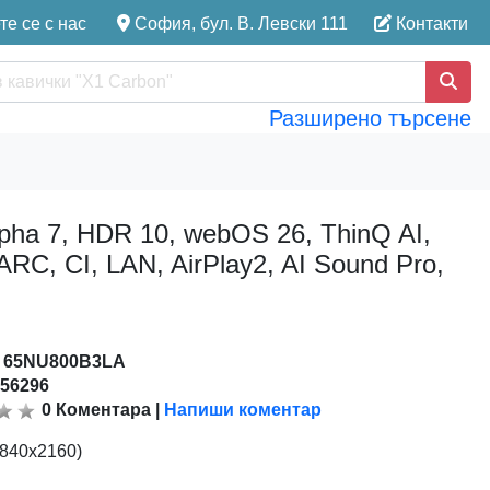
е се с нас
София, бул. В. Левски 111
Контакти
Разширено търсене
ha 7, HDR 10, webOS 26, ThinQ AI,
ARC, CI, LAN, AirPlay2, AI Sound Pro,
:
65NU800B3LA
156296
0
Коментара
|
Напиши коментар
3840x2160)