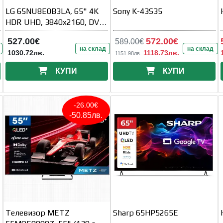
LG 65NU8E0B3LA, 65" 4K
Sony K-43S35
HDR UHD, 3840x2160, DVB-
T2/C/S2, AI Alpha 7, HDR 10
527.00€
572.00€
589.00€
на склад
на склад
1030.72лв.
1118.73лв.
1151.98лв.
КУПИ
КУПИ
-26.00€
-50.85лв.
Телевизор METZ
Sharp 65HP5265E