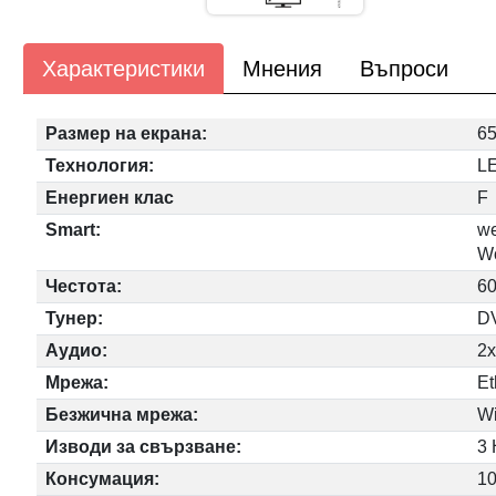
Характеристики
Мнения
Въпроси
Размер на екрана:
65
Технология:
LE
Енергиен клас
F
Smart:
w
Wo
Честота:
6
Тунер:
D
Аудио:
2x
Мрежа:
Et
Безжична мрежа:
Wi
Изводи за свързване:
3 
Консумация:
1