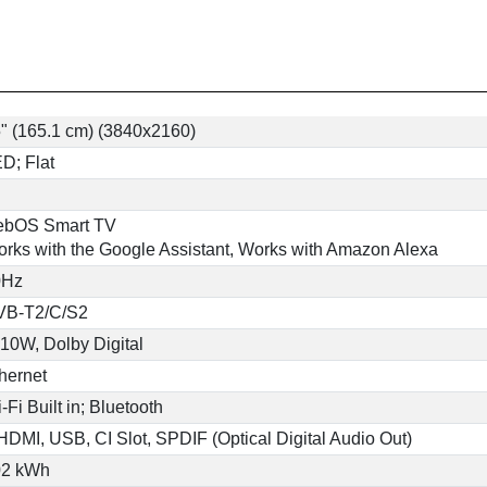
" (165.1 cm) (3840x2160)
D; Flat
ebOS Smart TV
rks with the Google Assistant, Works with Amazon Alexa
0Hz
VB-T2/C/S2
10W, Dolby Digital
hernet
-Fi Built in; Bluetooth
HDMI, USB, CI Slot, SPDIF (Optical Digital Audio Out)
02 kWh