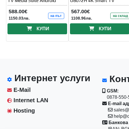
TV Media Suite Android
U8072H 4K Smart TV
588.00€
567.00€
на път
на склад
1150.03лв.
1108.96лв.
КУПИ
КУПИ
Интернет услуги
Конт
E-Mail
GSM:
0878-550-5
Internet LAN
E-mail ад
Hosting
sales@
help@d
Банкова 
IBAN: BG6