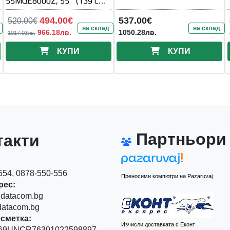
55MQE8000Z, 55" (139 см),
QLED UHD Google TV, Dolby
494.00€
537.00€
520.00€
на склад
на склад
966.18лв.
1050.28лв.
1017.03лв.
КУПИ
КУПИ
Партньори
акти
54, 0878-550-556
Преносими компютри на Pazaruvaj
рес:
datacom.bg
atacom.bg
сметка:
Изчисли доставката с Еконт
9UNCR76301022598897