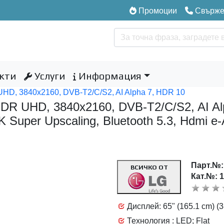
Промоции
Свържет
кти
Услуги
Информация
D, 3840x2160, DVB-T2/C/S2, AI Alpha 7, HDR 10
R UHD, 3840x2160, DVB-T2/C/S2, AI Alp
 Super Upscaling, Bluetooth 5.3, Hdmi e-
Парт.№
ВСИЧКО ОТ
Кат.№: 
Дисплей: 65" (165.1 cm) (
Технология : LED; Flat