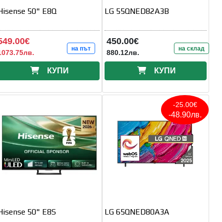
Hisense 50" E8Q
LG 55QNED82A3B
549.00€
450.00€
на път
на склад
1073.75лв.
880.12лв.
КУПИ
КУПИ
-25.00€
-48.90лв.
Hisense 50" E8S
LG 65QNED80A3A