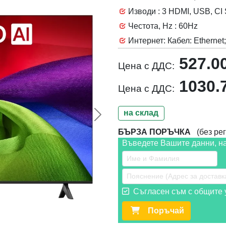
Изводи : 3 HDMI, USB, CI S
Честота, Hz : 60Hz
Интернет: Кабел: Ethernet;
527.0
Цена с ДДС:
1030.
Цена с ДДС:
на склад
Следваща >>
БЪРЗА ПОРЪЧКА
(без рег
Въведете Вашите данни, н
Съгласен съм с общите у
Поръчай