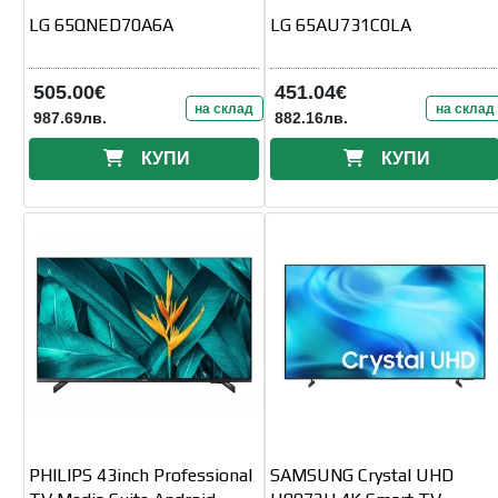
LG 65QNED70A6A
LG 65AU731C0LA
505.00€
451.04€
на склад
на склад
987.69лв.
882.16лв.
КУПИ
КУПИ
PHILIPS 43inch Professional
SAMSUNG Crystal UHD