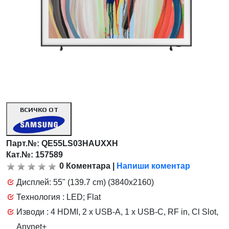
ВСИЧКО ОТ
Парт.№:
QE55LS03HAUXXH
Кат.№: 157589
0
Коментара
|
Напиши коментар
Дисплей: 55" (139.7 cm) (3840x2160)
Технология : LED; Flat
Изводи : 4 HDMI, 2 x USB-A, 1 x USB-C, RF in, Cl Slot,
Anynet+