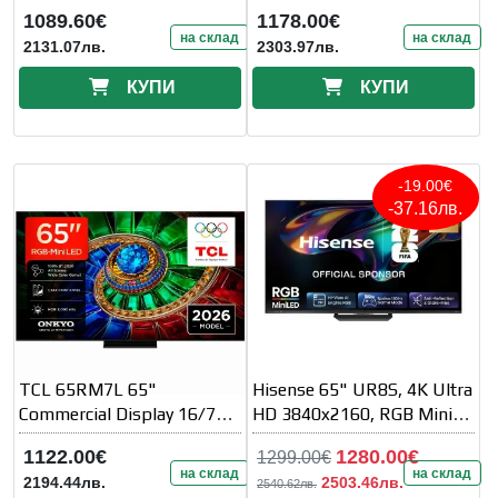
AI Smart TV (2026)
1089.60€
1178.00€
на склад
на склад
2131.07лв.
2303.97лв.
КУПИ
КУПИ
-19.00€
-37.16лв.
TCL 65RM7L 65"
Hisense 65" UR8S, 4K Ultra
Commercial Display 16/7
HD 3840x2160, RGB Mini
Operation Built-in 2.4/5GHz
Led, DLED, Quantum Dot,
1122.00€
1280.00€
1299.00€
Wi-Fi
180Hz
на склад
на склад
2194.44лв.
2503.46лв.
2540.62лв.