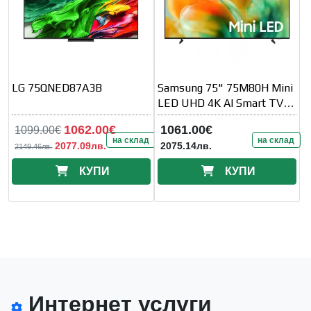
LG 75QNED87A3B
Samsung 75" 75M80H Mini
LED UHD 4K AI Smart TV
144 Hz VRR (100 Hz Native)
1062.00€
1061.00€
1099.00€
2026
на склад
на склад
2077.09лв.
2075.14лв.
2149.46лв.
КУПИ
КУПИ
Интернет услуги