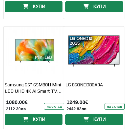
КУПИ
КУПИ
Samsung 65" 65M80H Mini
LG 86QNED80A3A
LED UHD 4K AI Smart TV
144 Hz VRR (100 Hz Native)
1080.00€
1249.00€
2026
на склад
на склад
2112.30лв.
2442.83лв.
КУПИ
КУПИ