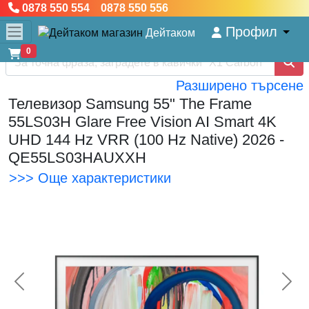
0878 550 554 0878 550 556
Профил
Дейтаком
0
Разширено търсене
Телевизор Samsung 55" The Frame
55LS03H Glare Free Vision AI Smart 4K
UHD 144 Hz VRR (100 Hz Native) 2026 -
QE55LS03HAUXXH
>>> Още характеристики
<< Предишна
Сл