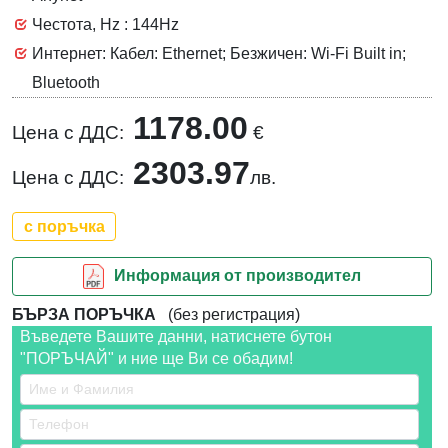
Честота, Hz : 144Hz
Интернет: Кабел: Ethernet; Безжичен: Wi-Fi Built in;
Bluetooth
1178.00
Цена с ДДС:
€
2303.97
Цена с ДДС:
лв.
с поръчка
Информация от производител
БЪРЗА ПОРЪЧКА
(без регистрация)
Въведете Вашите данни, натиснете бутон
"ПОРЪЧАЙ" и ние ще Ви се обадим!