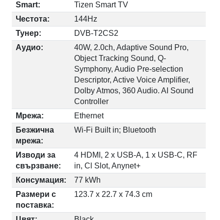
Smart:
Tizen Smart TV
Честота:
144Hz
Тунер:
DVB-T2CS2
Аудио:
40W, 2.0ch, Adaptive Sound Pro,
Object Tracking Sound, Q-
Symphony, Audio Pre-selection
Descriptor, Active Voice Amplifier,
Dolby Atmos, 360 Audio. AI Sound
Controller
Мрежа:
Ethernet
Безжична
Wi-Fi Built in; Bluetooth
мрежа:
Изводи за
4 HDMI, 2 x USB-A, 1 x USB-C, RF
свързване:
in, Cl Slot, Anynet+
Консумация:
77 kWh
Размери с
123.7 x 22.7 x 74.3 cm
поставка:
Цвят:
Black