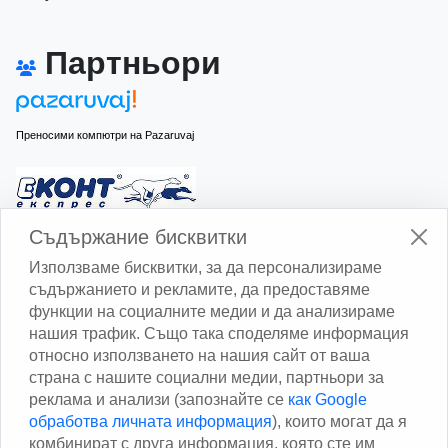
Партньори
Преносими компютри на Pazaruvaj
Изчисли доставката с Еконт
Съдържание бисквитки
Използваме бисквитки, за да персонализираме
съдържанието и рекламите, да предоставяме
функции на социалните медии и да анализираме
нашия трафик. Също така споделяме информация
относно използването на нашия сайт от ваша
Изчисли доставката със Спиди
страна с нашите социални медии, партньори за
реклама и анализи (запознайте се
как Google
Facebook
обработва личната информация
), които могат да я
комбинират с друга информация, която сте им