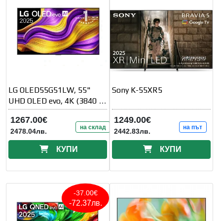
LG OLED55G51LW, 55"
Sony K-55XR5
UHD OLED evo, 4K (3840 x
2160), DVB-C/T2/S2, Full
1267.00€
1249.00€
Cinema
на склад
на път
2478.04лв.
2442.83лв.
КУПИ
КУПИ
-37.00€
-72.37лв.