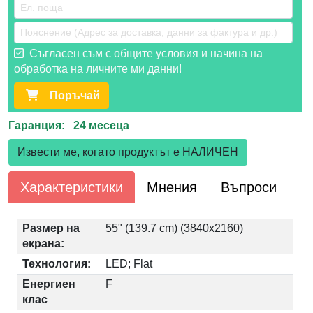
Съгласен съм с общите условия и начина на
обработка на личните ми данни!
Поръчай
Гаранция: 24 месеца
Извести ме, когато продуктът е НАЛИЧЕН
Характеристики
Мнения
Въпроси
Размер на
55" (139.7 cm) (3840x2160)
екрана:
Технология:
LED; Flat
Енергиен
F
клас