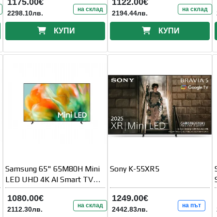
1175.00€
1122.00€
Wi-Fi
на склад
на склад
2298.10лв.
2194.44лв.
КУПИ
КУПИ
Samsung 65" 65M80H Mini
Sony K-55XR5
LED UHD 4K AI Smart TV
144 Hz VRR (100 Hz Native)
1080.00€
1249.00€
2026
на склад
на път
2112.30лв.
2442.83лв.