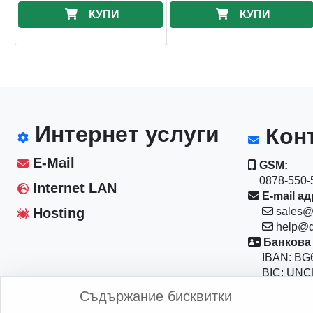
КУПИ
КУПИ
Интернет услуги
Конт
E-Mail
GSM:
0878-550-5
Internet LAN
E-mail ад
Hosting
sales@
help@d
Банкова 
IBAN: BG6
BIC: UNC
Магазин:
Съдържание бисквитки
София 10