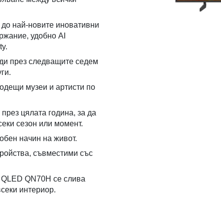
 до най-новите иновативни
ржание, удобно AI
y.
йди през следващите седем
ги.
водещи музеи и артисти по
през цялата година, за да
секи сезон или момент.
обен начин на живот.
тройства, съвместими със
o QLED QN70H се слива
всеки интериор.