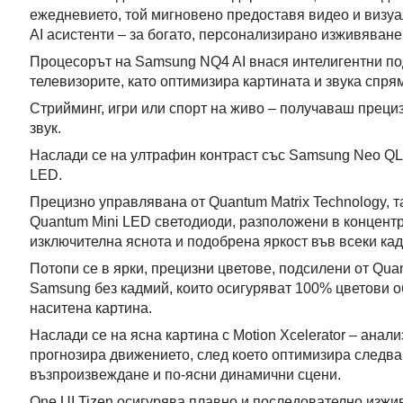
ежедневието, той мигновено предоставя видео и визуа
AI асистенти – за богато, персонализирано изживяване
Процесорът на Samsung NQ4 AI внася интелигентни п
телевизорите, като оптимизира картината и звука спр
Стрийминг, игри или спорт на живо – получаваш преци
звук.
Наслади се на ултрафин контраст със Samsung Neo Q
LED.
Прецизно управлявана от Quantum Matrix Technology, т
Quantum Mini LED светодиоди, разположени в концентр
изключителна яснота и подобрена яркост във всеки кад
Потопи се в ярки, прецизни цветове, подсилени от Qua
Samsung без кадмий, които осигуряват 100% цветови о
наситена картина.
Наслади се на ясна картина с Motion Xcelerator – ана
прогнозира движението, след което оптимизира следва
възпроизвеждане и по-ясни динамични сцени.
One UI Tizen осигурява плавно и последователно изж