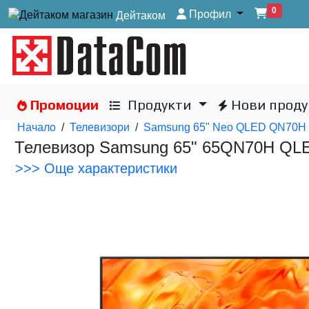
0
Профил
Дейтаком
Промоции
Продукти
Нови проду
Начало
/
Телевизори
/
Samsung 65" Neo QLED QN70H 4K
Телевизор Samsung 65" 65QN70H QLE
>>> Още характеристики