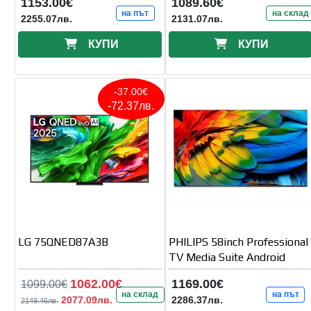
1153.00€
1089.60€
на път
на склад
2255.07лв.
2131.07лв.
КУПИ
КУПИ
-37.00€
-72.37лв.
LG 75QNED87A3B
PHILIPS 58inch Professional
TV Media Suite Android
1062.00€
1169.00€
1099.00€
на склад
на път
2077.09лв.
2286.37лв.
2149.46лв.