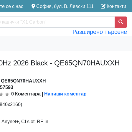
е се с нас
София, бул. В. Левски 111
Контакти
Разширено търсене
50Hz 2026 Black - QE65QN70HAUXXH
:
QE65QN70HAUXXH
157593
0
Коментара
|
Напиши коментар
3840x2160)
Anynet+, CI slot, RF in