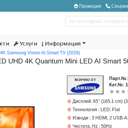
Промоции
Свържет
кти
Услуги
Информация
 Samsung Vision AI Smart TV (2026)
D UHD 4K Quantum Mini LED AI Smart 
Парт.№
ВСИЧКО ОТ
Кат.№: 
Дисплей: 65" (165.1 cm) (
Технология : LED; Flat
Изводи : 3 HDMI, 2 USB-A, 
Честота, Hz : 50Hz