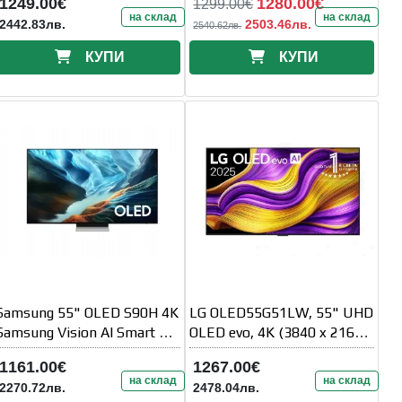
1249.00€
1280.00€
1299.00€
180Hz
на склад
на склад
2442.83лв.
2503.46лв.
2540.62лв.
КУПИ
КУПИ
Samsung 55" OLED S90H 4K
LG OLED55G51LW, 55" UHD
Samsung Vision AI Smart TV
OLED evo, 4K (3840 x 2160),
(2026)
DVB-C/T2/S2, Full Cinema
1161.00€
1267.00€
на склад
на склад
2270.72лв.
2478.04лв.