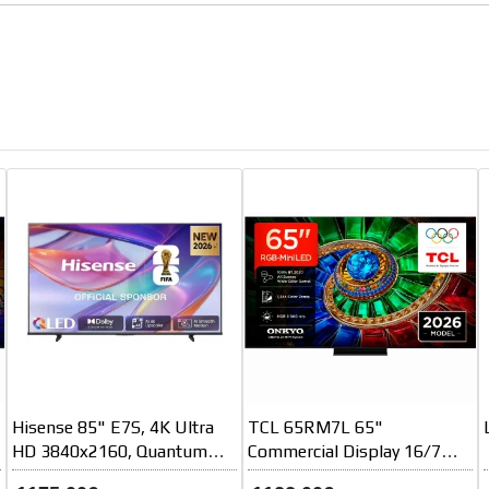
Hisense 85" E7S, 4K Ultra
TCL 65RM7L 65"
HD 3840x2160, Quantum
Commercial Display 16/7
Dot, 60Hz, Light Sensor, IPS
Operation Built-in 2.4/5GHz