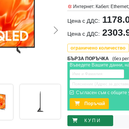
Интернет: Кабел: Ethernet;
1178.
Цена с ДДС:
2303.
Следваща >>
Цена с ДДС:
ограничено количество
БЪРЗА ПОРЪЧКА
(без рег
Въведете Вашите данни, н
Съгласен съм с общите у
Поръчай
К У П И