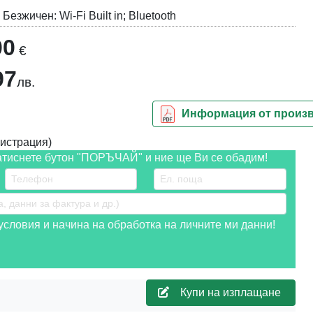
 Безжичен: Wi-Fi Built in; Bluetooth
00
€
97
лв.
Информация от произ
истрация)
атиснете бутон "ПОРЪЧАЙ" и ние ще Ви се обадим!
словия и начина на обработка на личните ми данни!
Купи на изплащане