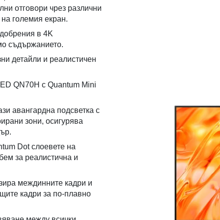
лни отговори чрез различни
 на големия екран.
одобрения в 4K
ямо съдържанието.
зни детайли и реалистичен
LED QN70H с Quantum Mini
ази авангардна подсветка с
ирани зони, осигурява
ър.
ntum Dot слоевете на
бем за реалистична и
лизира междинните кадри и
щите кадри за по-плавно
ивяване между всички