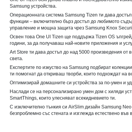
Samsung устройства.
Операционната система Samsung Tizen ти дава достъп
функции – включително бърз достъп до любимото съдъ
управление и мощна защита чрез Samsung Knox Securit
Освен това One UI Tizen ще поддържа Tizen OS ъпгре
години, за да получаваш най-новите приложения и услу
Art Store ти дава достъп до над 5000 произведения от 
света.
Експертите по изкуство на Samsung подбират колекции 
ти помогнат да откриваш творби, които подхождат на в
Оптимизирай домашните си устройства за по-умен и уд
Наслади се на персонализирано умен дом с хиляди ус
SmartThings, които улесняват всекидневието ти.
С изключително тънкия си AirSlim дизайн Samsung Ne
безпроблемно със стената и изглежда естествено във 