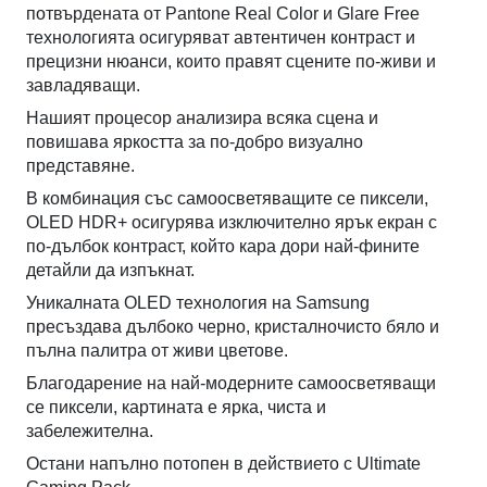
потвърдената от Pantone Real Color и Glare Free
технологията осигуряват автентичен контраст и
прецизни нюанси, които правят сцените по-живи и
завладяващи.
Нашият процесор анализира всяка сцена и
повишава яркостта за по-добро визуално
представяне.
В комбинация със самoосветяващите се пиксели,
OLED HDR+ осигурява изключително ярък екран с
по-дълбок контраст, който кара дори най-фините
детайли да изпъкнат.
Уникалната OLED технология на Samsung
пресъздава дълбоко черно, кристалночисто бяло и
пълна палитра от живи цветове.
Благодарение на най-модерните самoосветяващи
се пиксели, картината е ярка, чиста и
забележителна.
Остани напълно потопен в действието с Ultimate