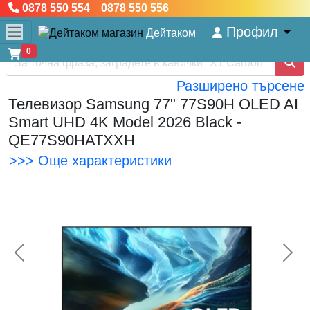
0878 550 554 0878 550 556
Профил
Дейтаком
0
Разширено търсене
Телевизор Samsung 77" 77S90H OLED AI
Smart UHD 4K Model 2026 Black -
QE77S90HATXXH
>>> Още характеристики
<< Предишна
Сл