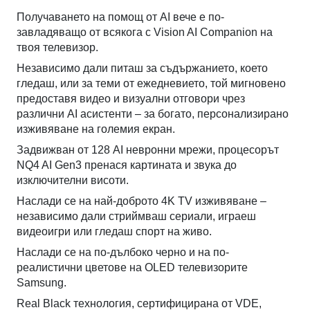
Получаването на помощ от AI вече е по-
завладяващо от всякога с Vision AI Companion на
твоя телевизор.
Независимо дали питаш за съдържанието, което
гледаш, или за теми от ежедневието, той мигновено
предоставя видео и визуални отговори чрез
различни AI асистенти – за богато, персонализирано
изживяване на големия екран.
Задвижван от 128 AI невронни мрежи, процесорът
NQ4 AI Gen3 пренася картината и звука до
изключителни висоти.
Наслади се на най-доброто 4K TV изживяване –
независимо дали стриймваш сериали, играеш
видеоигри или гледаш спорт на живо.
Наслади се на по-дълбоко черно и на по-
реалистични цветове на OLED телевизорите
Samsung.
Real Black технология, сертифицирана от VDE,