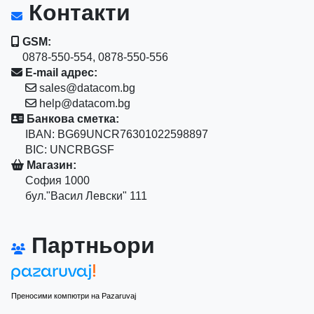
Контакти
GSM:
0878-550-554, 0878-550-556
E-mail адрес:
sales@datacom.bg
help@datacom.bg
Банкова сметка:
IBAN: BG69UNCR76301022598897
BIC: UNCRBGSF
Магазин:
София 1000
бул."Васил Левски" 111
Партньори
Преносими компютри на Pazaruvaj