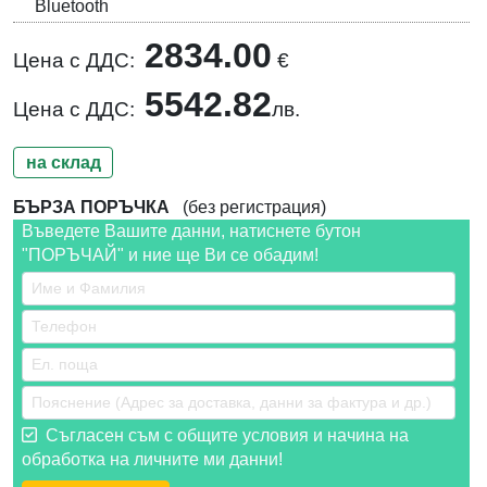
Bluetooth
2834.00
Цена с ДДС:
€
5542.82
Цена с ДДС:
лв.
на склад
БЪРЗА ПОРЪЧКА
(без регистрация)
Въведете Вашите данни, натиснете бутон
"ПОРЪЧАЙ" и ние ще Ви се обадим!
Съгласен съм с общите условия и начина на
обработка на личните ми данни!