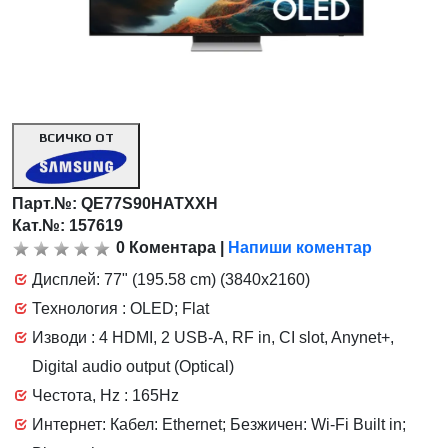
ВСИЧКО ОТ
Парт.№:
QE77S90HATXXH
Кат.№: 157619
0
Коментара
|
Напиши коментар
Дисплей: 77" (195.58 cm) (3840x2160)
Технология : OLED; Flat
Изводи : 4 HDMI, 2 USB-A, RF in, CI slot, Anynet+,
Digital audio output (Optical)
Честота, Hz : 165Hz
Интернет: Кабел: Ethernet; Безжичен: Wi-Fi Built in;