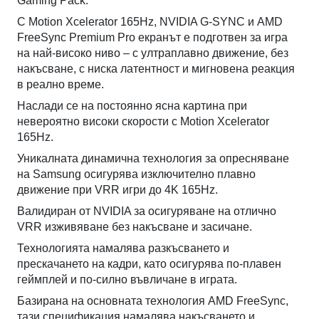
Gaming Pack.
С Motion Xcelerator 165Hz, NVIDIA G-SYNC и AMD
FreeSync Premium Pro екранът е подготвен за игра
на най-високо ниво – с ултраплавно движение, без
накъсване, с ниска латентност и мигновена реакция
в реално време.
Наслади се на постоянно ясна картина при
невероятно високи скорости с Motion Xcelerator
165Hz.
Уникалната динамична технология за опресняване
на Samsung осигурява изключително плавно
движение при VRR игри до 4K 165Hz.
Валидиран от NVIDIA за осигуряване на отлично
VRR изживяване без накъсване и засичане.
Технологията намалява разкъсването и
прескачането на кадри, като осигурява по-плавен
геймплей и по-силно въвличане в играта.
Базирана на основната технология AMD FreeSync,
тази спецификация намалява накъсването и