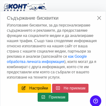
Изчисли доставката с Еконт
Съдържание бисквитки
Използваме бисквитки, за да персонализираме
съдържанието и рекламите, да предоставяме
функции на социалните медии и да анализираме
нашия трафик. Също така споделяме информация
относно използването на нашия сайт от ваша
Изчисли доставката със Спиди
страна с нашите социални медии, партньори за
реклама и анализи (запознайте се
как Google
Facebook
обработва личната информация
), които могат да я
комбинират с друга информация, която сте им
предоставили или която са събрали от вашето
използване на техните услуги.
Настройки
Не приемам
Copyright © 2013 - 2026
Дейтаком ООД
Author
EAA.
All
rights reserved.
Приемам