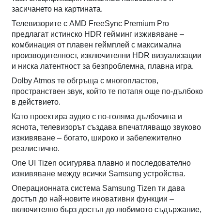
засичането на картината.
Телевизорите с AMD FreeSync Premium Pro
предлагат истинско HDR гейминг изживяване –
комбинация от плавен геймплей с максимална
производителност, изключителни HDR визуализации
и ниска латентност за безпроблемна, плавна игра.
Dolby Atmos те обгръща с многопластов,
пространствен звук, който те потапя още по-дълбоко
в действието.
Като проектира аудио с по-голяма дълбочина и
яснота, телевизорът създава впечатляващо звуково
изживяване – богато, широко и забележително
реалистично.
One UI Tizen осигурява плавно и последователно
изживяване между всички Samsung устройства.
Операционната система Samsung Tizen ти дава
достъп до най-новите иновативни функции –
включително бърз достъп до любимото съдържание,