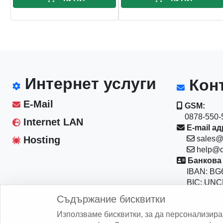
Интернет услуги
Конт
E-Mail
GSM:
0878-550-5
Internet LAN
E-mail ад
Hosting
sales@
help@d
Банкова 
IBAN: BG6
BIC: UNC
Магазин:
Съдържание бисквитки
София 10
Използваме бисквитки, за да персонализир
бул."Васил