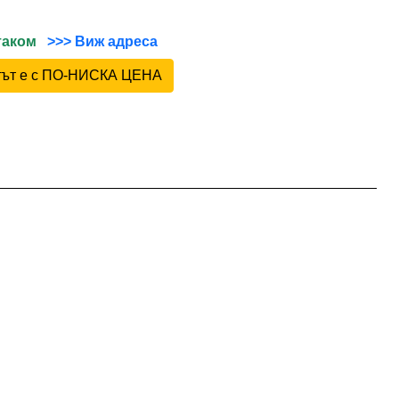
йтаком
>>> Виж адреса
ктът е с ПО-НИСКА ЦЕНА