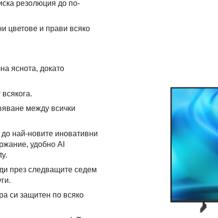
иска резолюция до по-
и цветове и прави всяко
на яснота, докато
 всякога.
ивяване между всички
 до най-новите иновативни
ржание, удобно AI
y.
йди през следващите седем
ги.
ра си защитен по всяко