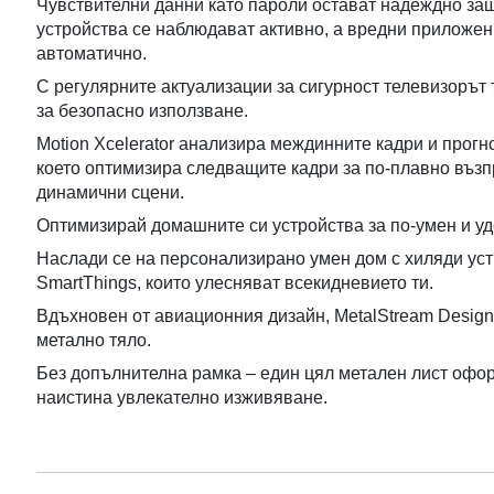
Чувствителни данни като пароли остават надеждно защ
устройства се наблюдават активно, а вредни приложен
автоматично.
С регулярните актуализации за сигурност телевизорът 
за безопасно използване.
Motion Xcelerator анализира междинните кадри и прогн
което оптимизира следващите кадри за по-плавно въз
динамични сцени.
Оптимизирай домашните си устройства за по-умен и уд
Наслади се на персонализирано умен дом с хиляди ус
SmartThings, които улесняват всекидневието ти.
Вдъхновен от авиационния дизайн, MetalStream Design
метално тяло.
Без допълнителна рамка – един цял метален лист офор
наистина увлекателно изживяване.