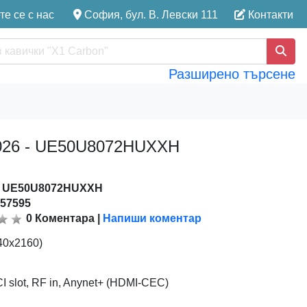
е се с нас
София, бул. В. Левски 111
Контакти
Разширено търсене
 2026 - UE50U8072HUXXH
:
UE50U8072HUXXH
157595
0
Коментара
|
Напиши коментар
40x2160)
I slot, RF in, Anynet+ (HDMI-CEC)