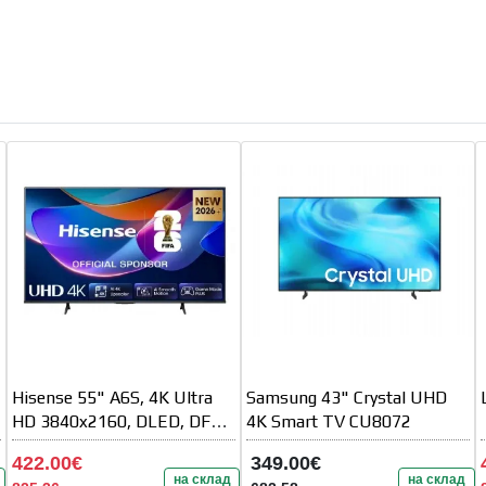
Hisense 55" A6S, 4K Ultra
Samsung 43" Crystal UHD
HD 3840x2160, DLED, DFA,
4K Smart TV CU8072
Precision Colour, HDR 10+
422.00€
349.00€
на склад
на склад