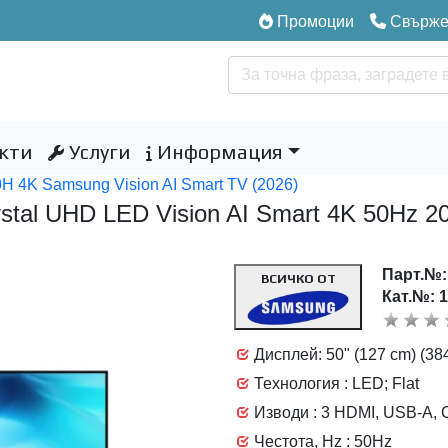
Промоции
Свържет
кти
Услуги
Информация
H 4K Samsung Vision AI Smart TV (2026)
stal UHD LED Vision AI Smart 4K 50Hz
Парт.№
ВСИЧКО ОТ
Кат.№: 
Дисплей: 50" (127 cm) (38
Технология : LED; Flat
Изводи : 3 HDMI, USB-A, C
Честота, Hz : 50Hz