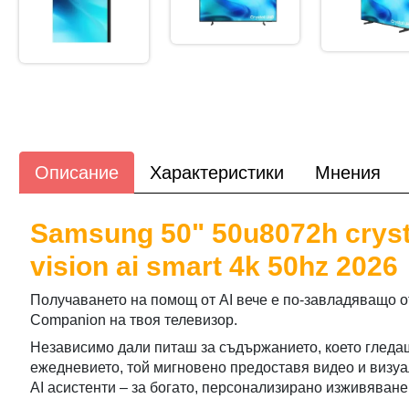
Описание
Характеристики
Мнения
Samsung 50" 50u8072h cryst
vision ai smart 4k 50hz 2026
Получаването на помощ от AI вече е по-завладяващо от 
Companion на твоя телевизор.
Независимо дали питаш за съдържанието, което гледаш
ежедневието, той мигновено предоставя видео и визуа
AI асистенти – за богато, персонализирано изживяване