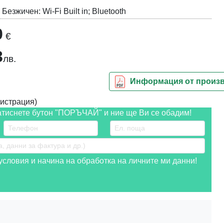
 Безжичен: Wi-Fi Built in; Bluetooth
0
€
3
лв.
Информация от произ
истрация)
атиснете бутон "ПОРЪЧАЙ" и ние ще Ви се обадим!
словия и начина на обработка на личните ми данни!