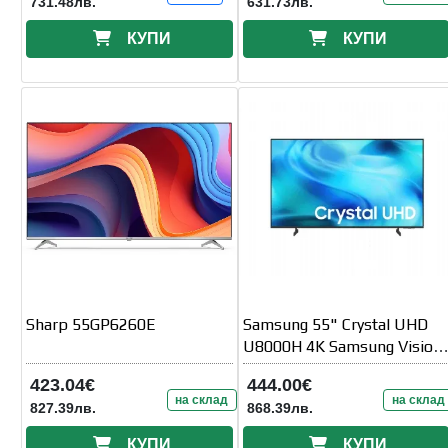
731.48лв.
631.73лв.
КУПИ
КУПИ
Sharp 55GP6260E
Samsung 55" Crystal UHD
U8000H 4K Samsung Vision
AI Smart TV (2026)
423.04€
444.00€
на склад
на склад
827.39лв.
868.39лв.
КУПИ
КУПИ