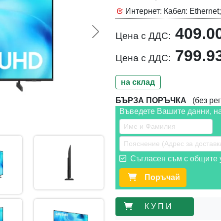
Интернет: Кабел: Ethernet;
409.0
Цена с ДДС:
Следваща >>
799.9
Цена с ДДС:
на склад
БЪРЗА ПОРЪЧКА
(без рег
Въведете Вашите данни, н
Съгласен съм с общите у
Поръчай
К У П И