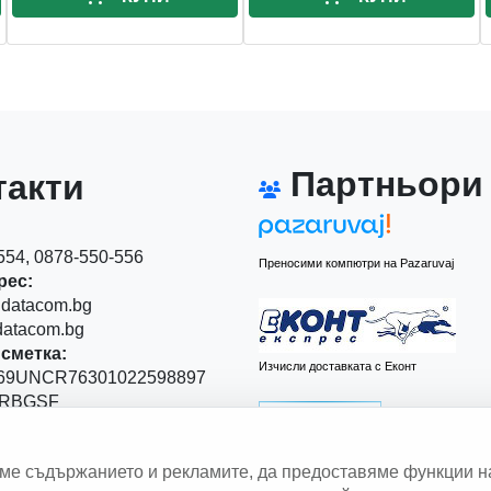
Партньори
акти
54, 0878-550-556
Преносими компютри на Pazaruvaj
рес:
datacom.bg
atacom.bg
сметка:
Изчисли доставката с Еконт
9UNCR76301022598897
RBGSF
00
аме съдържанието и рекламите, да предоставяме функции н
 Левски" 111