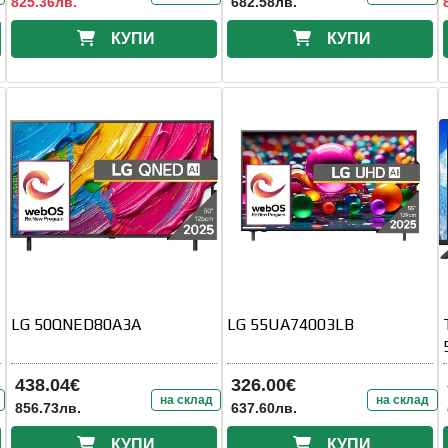
825.36лв.
682.58лв.
КУПИ
КУПИ
LG 50QNED80A3A
LG 55UA74003LB
438.04€
326.00€
на склад
на склад
856.73лв.
637.60лв.
КУПИ
КУПИ