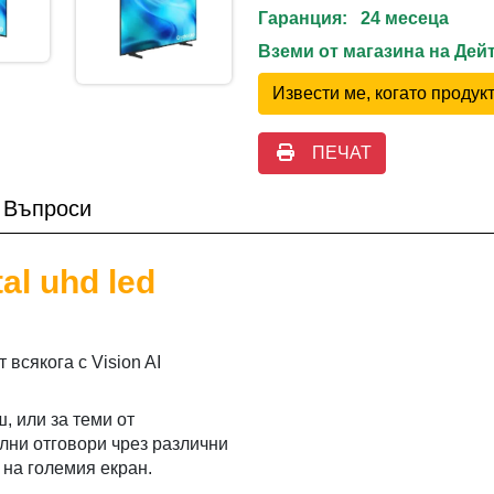
Гаранция: 24 месеца
Вземи от магазина на Де
Извести ме, когато проду
ПЕЧАТ
Въпроси
al uhd led
всякога с Vision AI
, или за теми от
лни отговори чрез различни
 на големия екран.