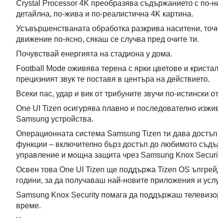
Crystal Processor 4K преобразява съдържанието с по-н
детайлна, по-жива и по-реалистична 4K картина.
Усъвършенстваната обработка разкрива наситени, точн
движение по-ясно, сякаш се случва пред очите ти.
Почувствай енергията на стадиона у дома.
Football Mode оживява терена с ярки цветове и кристал
прецизният звук те поставя в центъра на действието.
Всеки пас, удар и вик от трибуните звучи по-истински от
One UI Tizen осигурява плавно и последователно изж
Samsung устройства.
Операционната система Samsung Tizen ти дава достъп
функции – включително бърз достъп до любимото съдъ
управление и мощна защита чрез Samsung Knox Securit
Освен това One UI Tizen ще поддържа Tizen OS ъпгре
години, за да получаваш най-новите приложения и услу
Samsung Knox Security помага да поддържаш телевизо
време.