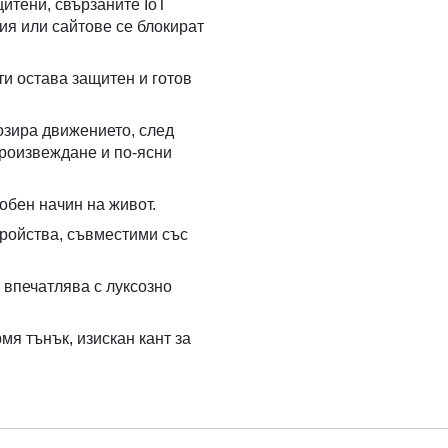
итени, свързаните IoT
ия или сайтове се блокират
ти остава защитен и готов
озира движението, след
произвеждане и по-ясни
обен начин на живот.
тройства, съвместими със
 впечатлява с луксозно
мя тънък, изискан кант за