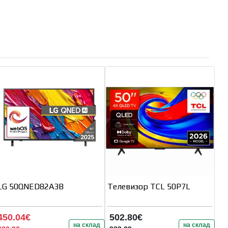
LG 50QNED82A3B
Телевизор TCL 50P7L
450.04€
502.80€
на склад
на склад