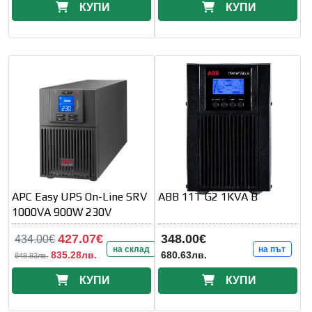
КУПИ
КУПИ
APC Easy UPS On-Line SRV
ABB 11T G2 1KVA B
1000VA 900W 230V
427.07€
348.00€
434.00€
на склад
на път
835.28лв.
680.63лв.
848.83лв.
КУПИ
КУПИ