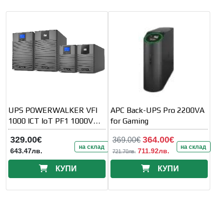
UPS POWERWALKER VFI
APC Back-UPS Pro 2200VA
1000 ICT IoT PF1 1000VA/
for Gaming
1000 W, On-Line
329.00€
364.00€
369.00€
на склад
на склад
643.47лв.
711.92лв.
721.70лв.
КУПИ
КУПИ