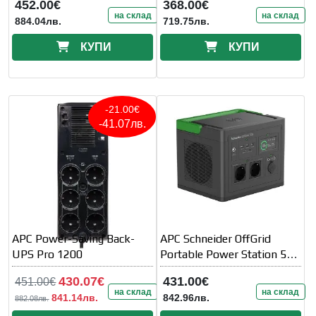
452.00€
368.00€
на склад
на склад
884.04лв.
719.75лв.
КУПИ
КУПИ
-21.00€
-41.07лв.
APC Power-Saving Back-
APC Schneider OffGrid
UPS Pro 1200
Portable Power Station 500
517Wh
430.07€
431.00€
451.00€
на склад
на склад
841.14лв.
842.96лв.
882.08лв.