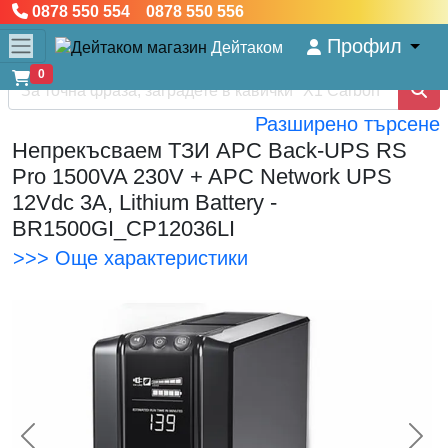
0878 550 554 0878 550 556
Профил
Дейтаком
0
Разширено търсене
Непрекъсваем ТЗИ APC Back-UPS RS
Pro 1500VA 230V + APC Network UPS
12Vdc 3A, Lithium Battery -
BR1500GI_CP12036LI
>>> Още характеристики
<< Предишна
Сл