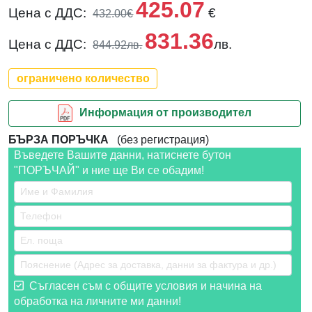
425.07
Цена с ДДС:
€
432.00€
831.36
Цена с ДДС:
лв.
844.92лв.
ограничено количество
Информация от производител
БЪРЗА ПОРЪЧКА
(без регистрация)
Въведете Вашите данни, натиснете бутон
"ПОРЪЧАЙ" и ние ще Ви се обадим!
Съгласен съм с общите условия и начина на
обработка на личните ми данни!