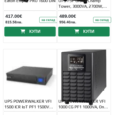
Eaton Ellipse PRO 1600 DIN
UPS FSP Group Champ
Tower, 3000VA, 2700W,
OnLine, LCD, 4xIEC
417.00€
489.00€
на склад
на склад
815.58лв.
956.40лв.
КУПИ
КУПИ
UPS POWERWALKER VFI
UPS POWERWALKER VFI
1500 ICR IoT PF1 1500VA/
1000 CG PF1 1000VA, On-
1500 W, On-Line
Line