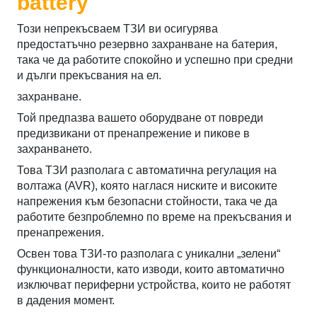
battery
Този непрекъсваем ТЗИ ви осигурява
предостатъчно резервно захранване на батерия,
така че да работите спокойно и успешно при средни
и дълги прекъсвания на ел.
захранване.
Той предпазва вашето оборудване от повреди
предизвикани от пренапрежение и пикове в
захранването.
Това ТЗИ разполага с автоматична регулация на
волтажа (AVR), която наглася ниските и високите
напрежения към безопасни стойности, така че да
работите безпроблемно по време на прекъсвания и
пренапрежения.
Освен това ТЗИ-то разполага с уникални „зелени“
функционалности, като изводи, които автоматично
изключват периферни устройства, които не работят
в дадения момент.