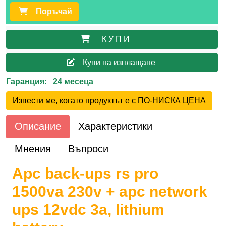
Поръчай
К У П И
Купи на изплащане
Гаранция: 24 месеца
Извести ме, когато продуктът е с ПО-НИСКА ЦЕНА
Описание
Характеристики
Мнения
Въпроси
Apc back-ups rs pro
1500va 230v + apc network
ups 12vdc 3a, lithium