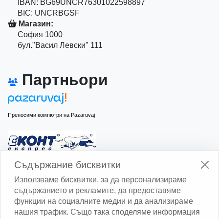
IBAN: BG69UNCR76301022598897
BIC: UNCRBGSF
Магазин:
София 1000
бул."Васил Левски" 111
Партньори
Преносими компютри на Pazaruvaj
Изчисли доставката с Еконт
Съдържание бисквитки
Използваме бисквитки, за да персонализираме
съдържанието и рекламите, да предоставяме
функции на социалните медии и да анализираме
нашия трафик. Също така споделяме информация