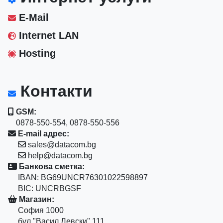
E-Mail
Internet LAN
Hosting
Контакти
GSM:
0878-550-554, 0878-550-556
E-mail адрес:
sales@datacom.bg
help@datacom.bg
Банкова сметка:
IBAN: BG69UNCR76301022598897
BIC: UNCRBGSF
Магазин:
София 1000
бул."Васил Левски" 111