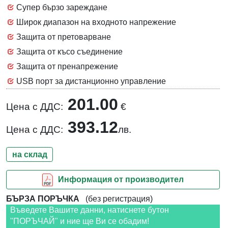
Супер бързо зареждане
Широк диапазон на входното напрежение
Защита от претоварване
Защита от късо съединение
Защита от пренапрежение
USB порт за дистанционно управление
201.00
Цена с ДДС:
€
393.12
Цена с ДДС:
лв.
на склад
Информация от производител
БЪРЗА ПОРЪЧКА
(без регистрация)
Въведете Вашите данни, натиснете бутон
"ПОРЪЧАЙ" и ние ще Ви се обадим!