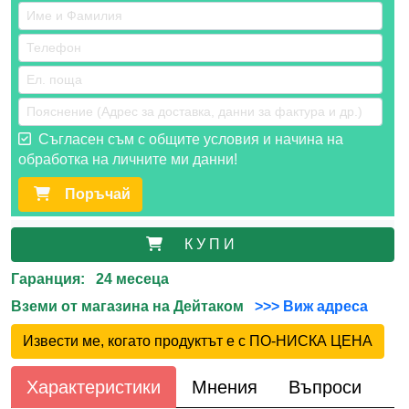
Съгласен съм с общите условия и начина на
обработка на личните ми данни!
Поръчай
К У П И
Гаранция: 24 месеца
Вземи от магазина на Дейтаком
>>> Виж адреса
Извести ме, когато продуктът е с ПО-НИСКА ЦЕНА
Характеристики
Мнения
Въпроси