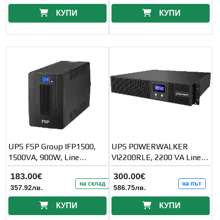
КУПИ
КУПИ
UPS FSP Group IFP1500,
UPS POWERWALKER
1500VA, 900W, Line
VI2200RLE, 2200 VA Line
Interactive, LCD, 2x
Interactive
183.00€
300.00€
RJ11/RJ45
на склад
на път
357.92лв.
586.75лв.
КУПИ
КУПИ