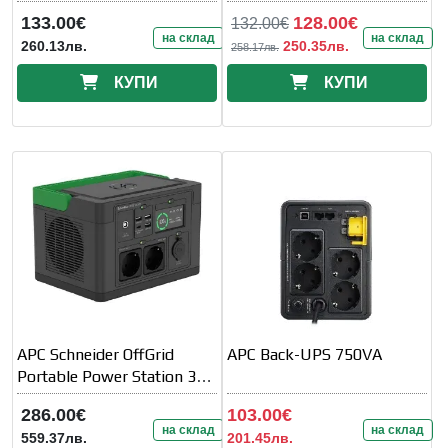
133.00€
128.00€
132.00€
на склад
на склад
260.13лв.
250.35лв.
258.17лв.
КУПИ
КУПИ
APC Schneider OffGrid
APC Back-UPS 750VA
Portable Power Station 330
332Wh
286.00€
103.00€
на склад
на склад
559.37лв.
201.45лв.