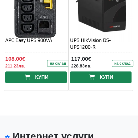
APC Easy UPS 900VA
UPS HikVision DS-
UPS1200-R
108.00€
117.00€
на склад
на склад
211.23лв.
228.83лв.
КУПИ
КУПИ
Интернет услуги