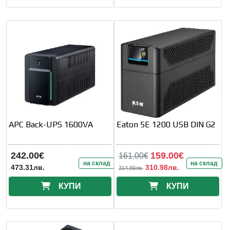
APC Back-UPS 1600VA
Eaton 5E 1200 USB DIN G2
242.00€
159.00€
161.00€
на склад
на склад
473.31лв.
310.98лв.
314.89лв.
КУПИ
КУПИ