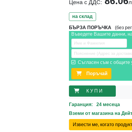
86.06
Цена с ДДС:
л
на склад
БЪРЗА ПОРЪЧКА
(без рег
Въведете Вашите данни, н
Съгласен съм с общите у
Поръчай
К У П И
Гаранция: 24 месеца
Вземи от магазина на Де
Извести ме, когато проду