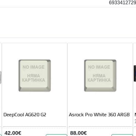
693341272
DeepCool AG620 G2
Asrock Pro White 360 ARGB
42.00€
88.00€