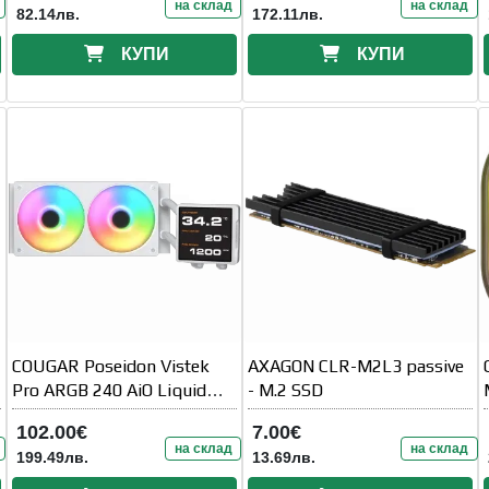
на склад
на склад
82.14лв.
172.11лв.
КУПИ
КУПИ
COUGAR Poseidon Vistek
AXAGON CLR-M2L3 passive
Pro ARGB 240 AiO Liquid
- M.2 SSD
Watercooling - White
102.00€
7.00€
на склад
на склад
199.49лв.
13.69лв.