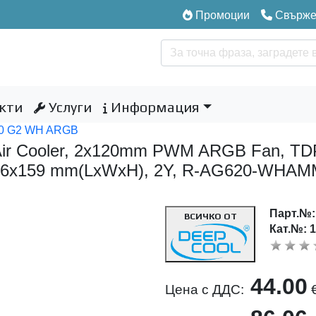
Промоции
Свържет
кти
Услуги
Информация
20 G2 WH ARGB
 Cooler, 2x120mm PWM ARGB Fan, TDP 
136x159 mm(LxWxH), 2Y, R-AG620-WH
Парт.№
ВСИЧКО ОТ
Кат.№: 
44.00
Цена с ДДС: