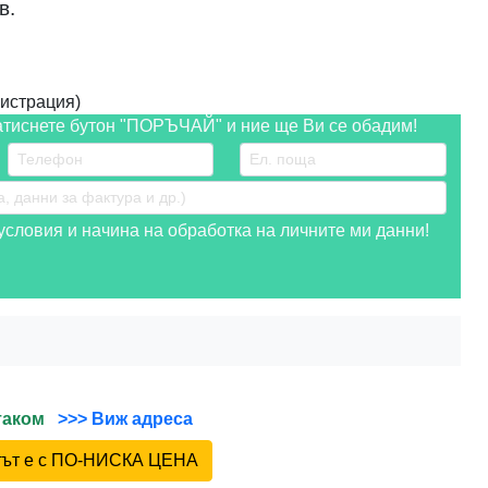
в.
истрация)
атиснете бутон "ПОРЪЧАЙ" и ние ще Ви се обадим!
словия и начина на обработка на личните ми данни!
йтаком
>>> Виж адреса
ктът е с ПО-НИСКА ЦЕНА