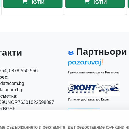
КУПИ
КУПИ
Партньори
акти
54, 0878-550-556
Преносими компютри на Pazaruvaj
рес:
datacom.bg
atacom.bg
сметка:
Изчисли доставката с Еконт
9UNCR76301022598897
RBGSF
00
аме съдържанието и рекламите, да предоставяме функции н
 Левски" 111