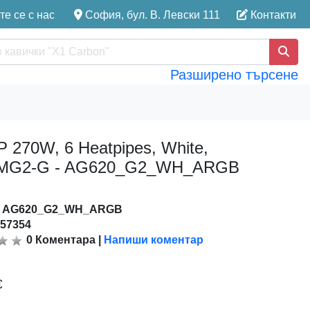
е се с нас
София, бул. В. Левски 111
Контакти
Разширено търсене
270W, 6 Heatpipes, White,
AMMG2-G - AG620_G2_WH_ARGB
:
AG620_G2_WH_ARGB
157354
0
Коментара
|
Напиши коментар
€