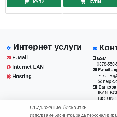
КУПИ
КУПИ
Интернет услуги
Конт
E-Mail
GSM:
0878-550-5
Internet LAN
E-mail ад
Hosting
sales@
help@d
Банкова 
IBAN: BG6
BIC: UNC
Магазин:
Съдържание бисквитки
София 10
Използваме бисквитки, за да персонализир
бул."Васил