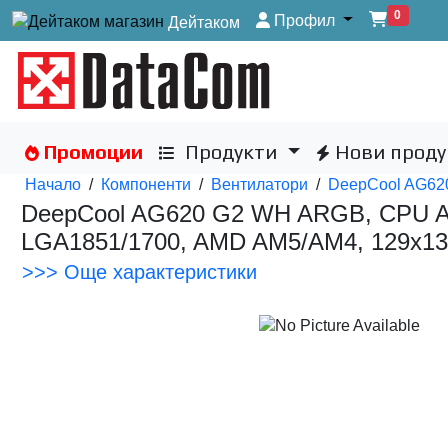
0
Профил
Дейтаком
Промоции
Продукти
Нови проду
Начало
/
Компоненти
/
Вентилатори
/
DeepCool AG6
DeepCool AG620 G2 WH ARGB, CPU Air
LGA1851/1700, AMD AM5/AM4, 129x
>>> Още характеристики