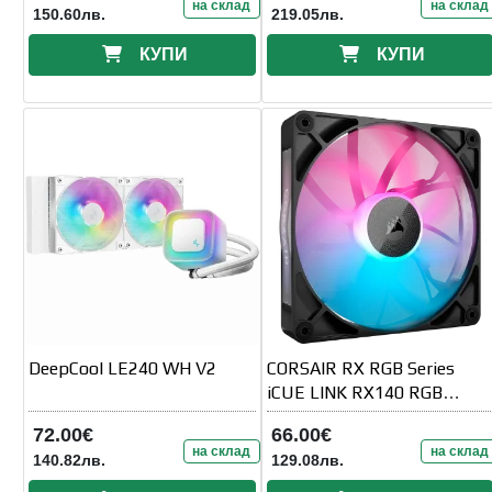
на склад
на склад
150.60лв.
219.05лв.
КУПИ
КУПИ
DeepCool LE240 WH V2
CORSAIR RX RGB Series
iCUE LINK RX140 RGB
140mm RGB Fan Single Fan
72.00€
66.00€
на склад
на склад
140.82лв.
129.08лв.