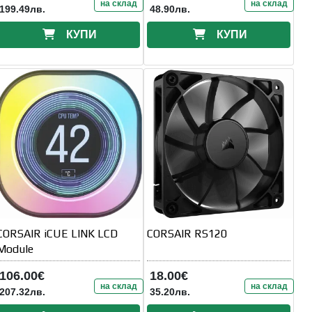
на склад
на склад
199.49лв.
48.90лв.
КУПИ
КУПИ
CORSAIR iCUE LINK LCD
CORSAIR RS120
Module
106.00€
18.00€
на склад
на склад
207.32лв.
35.20лв.