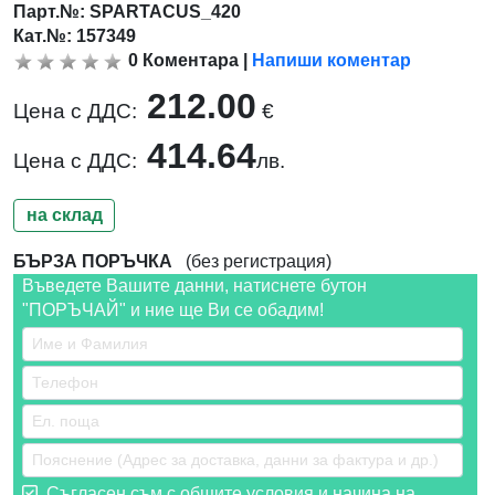
Парт.№:
SPARTACUS_420
Кат.№: 157349
0
Коментара
|
Напиши коментар
212.00
Цена с ДДС:
€
414.64
Цена с ДДС:
лв.
на склад
БЪРЗА ПОРЪЧКА
(без регистрация)
Въведете Вашите данни, натиснете бутон
"ПОРЪЧАЙ" и ние ще Ви се обадим!
Съгласен съм с общите условия и начина на