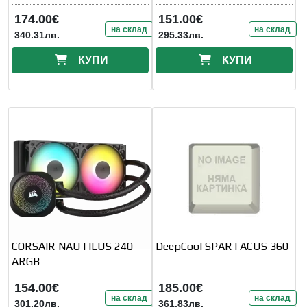
174.00€
151.00€
на склад
на склад
340.31лв.
295.33лв.
КУПИ
КУПИ
CORSAIR NAUTILUS 240
DeepCool SPARTACUS 360
ARGB
154.00€
185.00€
на склад
на склад
301.20лв.
361.83лв.