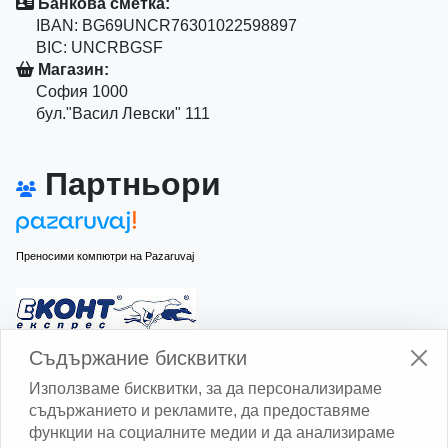
Банкова сметка:
IBAN: BG69UNCR76301022598897
BIC: UNCRBGSF
Магазин:
София 1000
бул."Васил Левски" 111
Партньори
Преносими компютри на Pazaruvaj
Изчисли доставката с Еконт
Съдържание бисквитки
Използваме бисквитки, за да персонализираме
съдържанието и рекламите, да предоставяме
функции на социалните медии и да анализираме