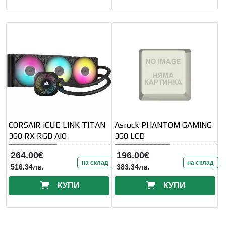
CORSAIR iCUE LINK TITAN
Asrock PHANTOM GAMING
360 RX RGB AIO
360 LCD
264.00€
196.00€
на склад
на склад
516.34лв.
383.34лв.
КУПИ
КУПИ