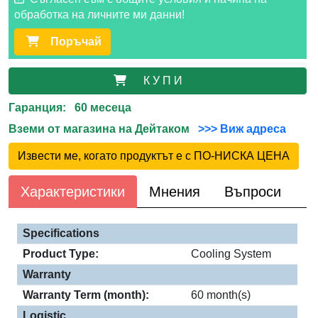
обработка на личните ми данни!
Поръчай
К У П И
Гаранция: 60 месеца
Вземи от магазина на Дейтаком
>>> Виж адреса
Извести ме, когато продуктът е с ПО-НИСКА ЦЕНА
Характеристики
Мнения
Въпроси
Specifications
Product Type:
Cooling System
Warranty
Warranty Term (month):
60 month(s)
Logistic