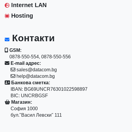
Internet LAN
Hosting
Контакти
GSM:
0878-550-554, 0878-550-556
E-mail адрес:
sales@datacom.bg
help@datacom.bg
Банкова сметка:
IBAN: BG69UNCR76301022598897
BIC: UNCRBGSF
Магазин:
София 1000
бул."Васил Левски" 111