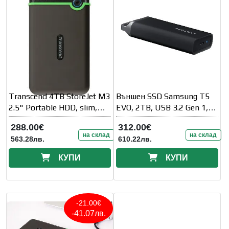
Transcend 4TB StoreJet M3
Външен SSD Samsung T5
2.5" Portable HDD, slim,
EVO, 2TB, USB 3.2 Gen 1,
Type C
Черен
288.00€
312.00€
на склад
на склад
563.28лв.
610.22лв.
КУПИ
КУПИ
-21.00€
-41.07лв.