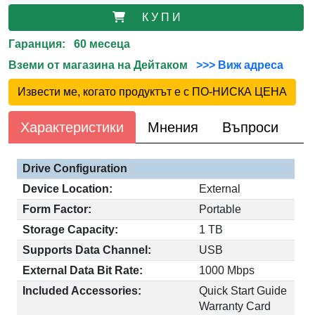
К У П И
Гаранция: 60 месеца
Вземи от магазина на Дейтаком
>>> Виж адреса
Извести ме, когато продуктът е с ПО-НИСКА ЦЕНА
Характеристики
Мнения
Въпроси
Drive Configuration
Device Location:
External
Form Factor:
Portable
Storage Capacity:
1 TB
Supports Data Channel:
USB
External Data Bit Rate:
1000 Mbps
Included Accessories:
Quick Start Guide
Warranty Card