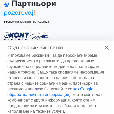
Партньори
Преносими компютри на Pazaruvaj
Изчисли доставката с Еконт
Съдържание бисквитки
Използваме бисквитки, за да персонализираме
съдържанието и рекламите, да предоставяме
функции на социалните медии и да анализираме
нашия трафик. Също така споделяме информация
относно използването на нашия сайт от ваша
Изчисли доставката със Спиди
страна с нашите социални медии, партньори за
реклама и анализи (запознайте се
как Google
Facebook
обработва личната информация
), които могат да я
комбинират с друга информация, която сте им
предоставили или която са събрали от вашето
използване на техните услуги.