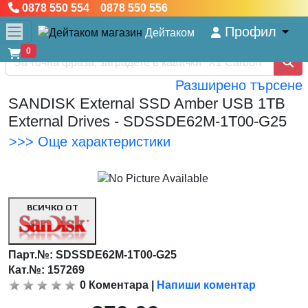
0878 550 554 0878 550 556
Профил
Дейтаком
0
Разширено търсене
SANDISK External SSD Amber USB 1TB
External Drives - SDSSDE62M-1T00-G25
>>> Още характеристики
ВСИЧКО ОТ
Парт.№:
SDSSDE62M-1T00-G25
Кат.№: 157269
0
Коментара
|
Напиши коментар