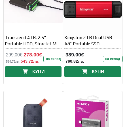
Transcend 4TB, 2.5"
Kingston 2TB Dual USB-
Portable HDD, StoreJet M3,
A/C Portable SSD
Iron Gray
278.00€
389.00€
299.00€
на склад
на склад
543.72лв.
760.82лв.
584.79лв.
КУПИ
КУПИ