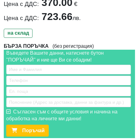
370.00
Цена с ДДС:
€
723.66
Цена с ДДС:
лв.
на склад
БЪРЗА ПОРЪЧКА
(без регистрация)
Въведете Вашите данни, натиснете бутон
"ПОРЪЧАЙ" и ние ще Ви се обадим!
Съгласен съм с общите условия и начина на
обработка на личните ми данни!
Поръчай