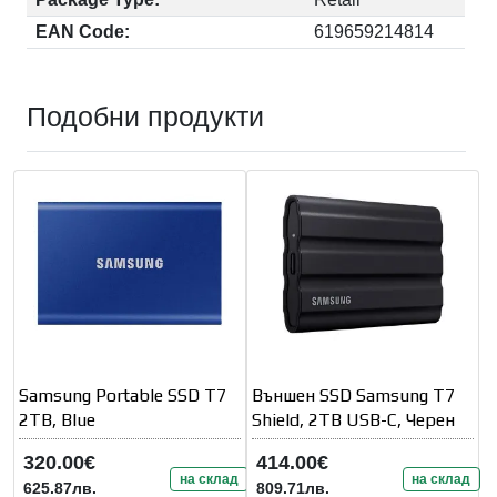
EAN Code:
619659214814
Подобни продукти
Samsung Portable SSD T7
Външен SSD Samsung T7
2TB, Blue
Shield, 2TB USB-C, Черен
320.00€
414.00€
на склад
на склад
625.87лв.
809.71лв.