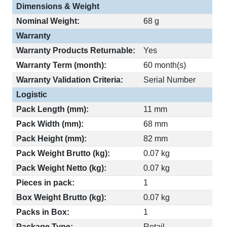
Dimensions & Weight
Nominal Weight:
68 g
Warranty
Warranty Products Returnable:
Yes
Warranty Term (month):
60 month(s)
Warranty Validation Criteria:
Serial Number
Logistic
Pack Length (mm):
11 mm
Pack Width (mm):
68 mm
Pack Height (mm):
82 mm
Pack Weight Brutto (kg):
0.07 kg
Pack Weight Netto (kg):
0.07 kg
Pieces in pack:
1
Box Weight Brutto (kg):
0.07 kg
Packs in Box:
1
Package Type:
Retail