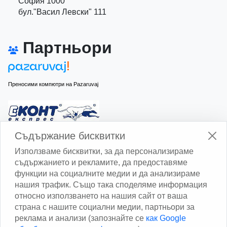
София 1000
бул."Васил Левски" 111
Партньори
Преносими компютри на Pazaruvaj
Изчисли доставката с Еконт
Съдържание бисквитки
Използваме бисквитки, за да персонализираме
съдържанието и рекламите, да предоставяме
функции на социалните медии и да анализираме
нашия трафик. Също така споделяме информация
относно използването на нашия сайт от ваша
Изчисли доставката със Спиди
страна с нашите социални медии, партньори за
реклама и анализи (запознайте се
как Google