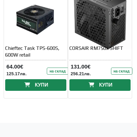
Chieftec Task TPS-600S,
CORSAIR RM750x SHIFT
600W retail
64.00€
131.00€
на склад
на склад
125.17лв.
256.21лв.
КУПИ
КУПИ