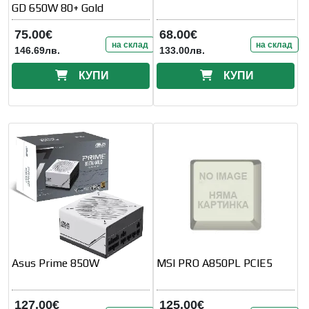
GD 650W 80+ Gold
75.00€
68.00€
на склад
на склад
146.69лв.
133.00лв.
КУПИ
КУПИ
Asus Prime 850W
MSI PRO A850PL PCIE5
127.00€
125.00€