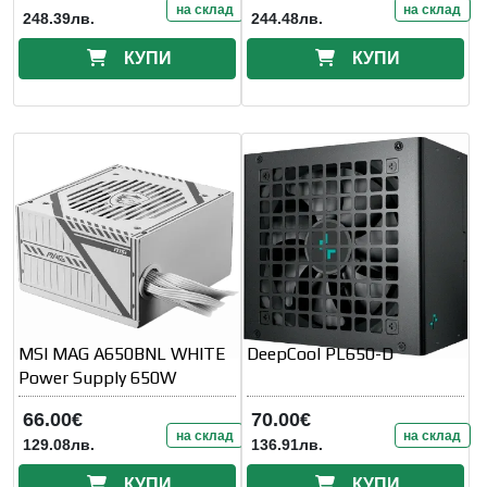
на склад
на склад
248.39лв.
244.48лв.
КУПИ
КУПИ
MSI MAG A650BNL WHITE
DeepCool PL650-D
Power Supply 650W
66.00€
70.00€
на склад
на склад
129.08лв.
136.91лв.
КУПИ
КУПИ