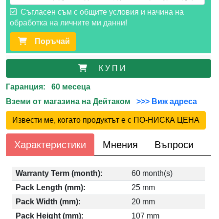
Съгласен съм с общите условия и начина на
обработка на личните ми данни!
Поръчай
К У П И
Гаранция: 60 месеца
Вземи от магазина на Дейтаком
>>> Виж адреса
Извести ме, когато продуктът е с ПО-НИСКА ЦЕНА
Характеристики
Мнения
Въпроси
Warranty Term (month):
60 month(s)
Pack Length (mm):
25 mm
Pack Width (mm):
20 mm
Pack Height (mm):
107 mm