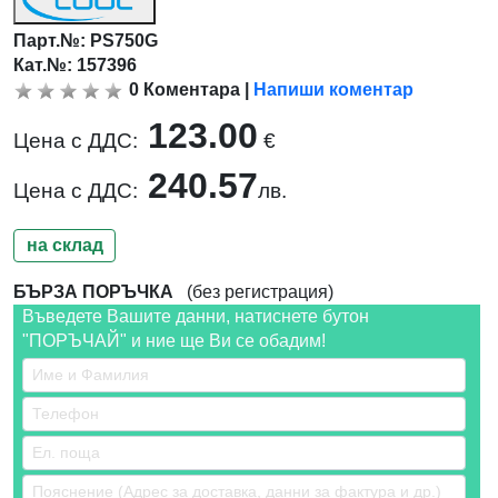
Парт.№:
PS750G
Кат.№: 157396
0
Коментара
|
Напиши коментар
123.00
Цена с ДДС:
€
240.57
Цена с ДДС:
лв.
на склад
БЪРЗА ПОРЪЧКА
(без регистрация)
Въведете Вашите данни, натиснете бутон
"ПОРЪЧАЙ" и ние ще Ви се обадим!