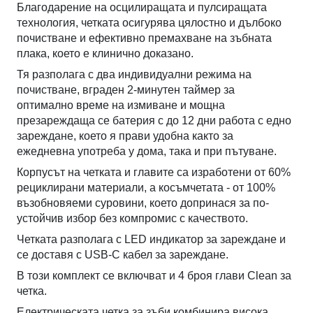
Благодарение на осцилиращата и пулсиращата
технология, четката осигурява цялостно и дълбоко
почистване и ефективно премахване на зъбната
плака, което е клинично доказано.
Тя разполага с два индивидуални режима на
почистване, вграден 2-минутен таймер за
оптимално време на измиване и мощна
презареждаща се батерия с до 12 дни работа с едно
зареждане, което я прави удобна както за
ежедневна употреба у дома, така и при пътуване.
Корпусът на четката и главите са изработени от 60%
рециклирани материали, а косъмчетата - от 100%
възобновяеми суровини, което допринася за по-
устойчив избор без компромис с качеството.
Четката разполага с LED индикатор за зареждане и
се доставя с USB-C кабел за зареждане.
В този комплект се включват и 4 броя глави Clean за
четка.
Електрическата четка за зъби комбинира висока