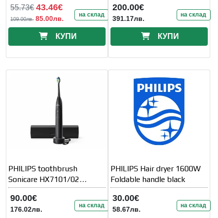
43.46€
200.00€
55.73€
на склад
на склад
85.00лв.
391.17лв.
109.00лв.
КУПИ
КУПИ
PHILIPS toothbrush
PHILIPS Hair dryer 1600W
Sonicare HX7101/02
Foldable handle black
BrushPacer and
90.00€
30.00€
SmartTimer black
на склад
на склад
176.02лв.
58.67лв.