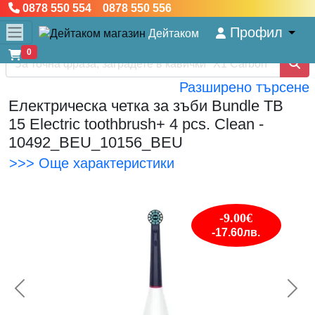
0878 550 554 0878 550 556
Профил
Дейтаком
0
Разширено търсене
Електрическа четка за зъби Bundle TB
15 Electric toothbrush+ 4 pcs. Clean -
10492_BEU_10156_BEU
>>> Още характеристики
-9.00€
-17.60лв.
<< Предишна
Сл