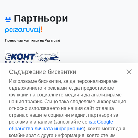
Партньори
Преносими компютри на Pazaruvaj
Изчисли доставката с Еконт
Съдържание бисквитки
Използваме бисквитки, за да персонализираме
съдържанието и рекламите, да предоставяме
функции на социалните медии и да анализираме
нашия трафик. Също така споделяме информация
относно използването на нашия сайт от ваша
Изчисли доставката със Спиди
страна с нашите социални медии, партньори за
реклама и анализи (запознайте се
как Google
Facebook
обработва личната информация
), които могат да я
комбинират с друга информация, която сте им