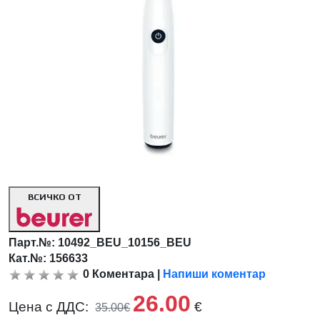
ВСИЧКО ОТ
Парт.№:
10492_BEU_10156_BEU
Кат.№: 156633
0
Коментара
|
Напиши коментар
26.00
Цена с ДДС:
€
35.00€