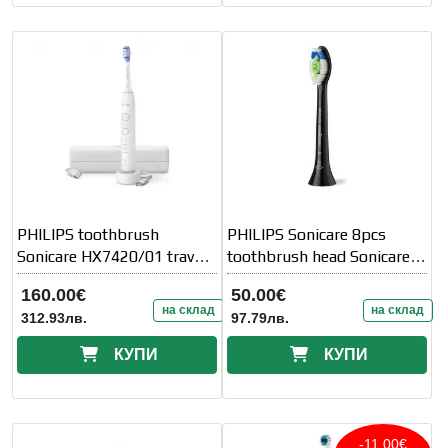
PHILIPS toothbrush
PHILIPS Sonicare 8pcs
Sonicare HX7420/01 travel
toothbrush head Sonicare
charging case white
Optimal Black
160.00€
50.00€
на склад
на склад
312.93лв.
97.79лв.
КУПИ
КУПИ
-11.00€