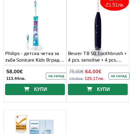
-21.51лв.
Philips - детска четка за
Beurer TB 50 Toothbrush +
зъби Sonicare Kids Вграден
4 pcs. sensitive + 4 pcs.
Bluetooth® Приложение
Clean
58.00€
64.00€
75.00€
за тренировка
на склад
на склад
113.44лв.
125.17лв.
146.69лв.
КУПИ
КУПИ