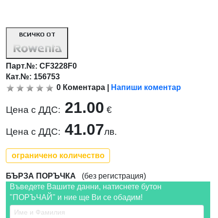
ВСИЧКО ОТ
Парт.№:
CF3228F0
Кат.№: 156753
0
Коментара
|
Напиши коментар
21.00
Цена с ДДС:
€
41.07
Цена с ДДС:
лв.
ограничено количество
БЪРЗА ПОРЪЧКА
(без регистрация)
Въведете Вашите данни, натиснете бутон
"ПОРЪЧАЙ" и ние ще Ви се обадим!