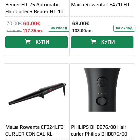
Beurer HT 75 Automatic
Маша Rowenta CF471LF0
Hair Curler + Beurer HT 10
60.00€
68.00€
70.00€
на склад
на склад
117.35лв.
133.00лв.
136.91лв.
КУПИ
КУПИ
Маша Rowenta CF324LF0
PHILIPS BHB876/00 Hair
CURLER CONICAL KL
curler Philips BHB876/00