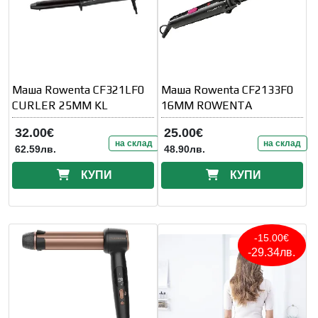
Маша Rowenta CF321LF0
Маша Rowenta CF2133F0
CURLER 25MM KL
16MM ROWENTA
32.00€
25.00€
на склад
на склад
62.59лв.
48.90лв.
КУПИ
КУПИ
-15.00€
-29.34лв.