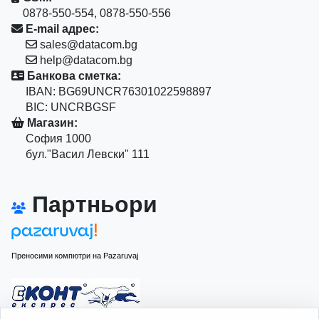
0878-550-554, 0878-550-556
E-mail адрес:
sales@datacom.bg
help@datacom.bg
Банкова сметка:
IBAN: BG69UNCR76301022598897
BIC: UNCRBGSF
Магазин:
София 1000
бул."Васил Левски" 111
Партньори
Преносими компютри на Pazaruvaj