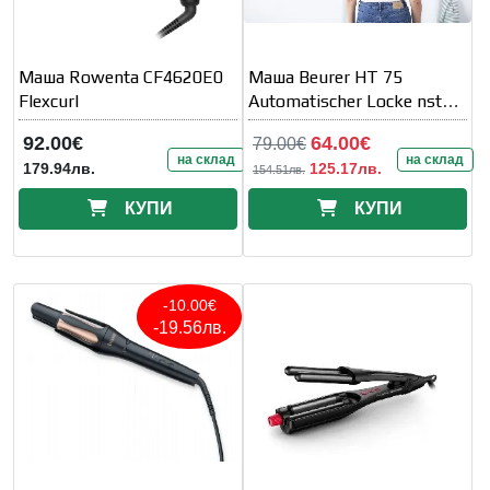
Маша Rowenta CF4620E0
Маша Beurer HT 75
Flexcurl
Automatischer Locke nstab
Automatic Haircurler
92.00€
64.00€
79.00€
на склад
на склад
179.94лв.
125.17лв.
154.51лв.
КУПИ
КУПИ
-10.00€
-19.56лв.