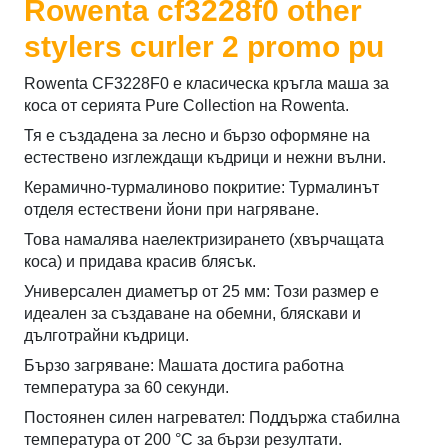
Rowenta cf3228f0 other
stylers curler 2 promo pu
Rowenta CF3228F0 е класическа кръгла маша за
коса от серията Pure Collection на Rowenta.
Тя е създадена за лесно и бързо оформяне на
естествено изглеждащи къдрици и нежни вълни.
Керамично-турмалиново покритие: Турмалинът
отделя естествени йони при нагряване.
Това намалява наелектризирането (хвърчащата
коса) и придава красив блясък.
Универсален диаметър от 25 мм: Този размер е
идеален за създаване на обемни, бляскави и
дълготрайни къдрици.
Бързо загряване: Машата достига работна
температура за 60 секунди.
Постоянен силен нагревател: Поддържа стабилна
температура от 200 °C за бързи резултати.