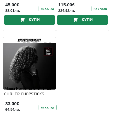
45.00€
115.00€
на склад
на склад
88.01лв.
224.92лв.
КУПИ
КУПИ
Маша Rowenta CF311FL0
CURLER CHOPSTICKS
CURLS FOREVER KL
33.00€
на склад
64.54лв.