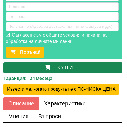
Съгласен съм с общите условия и начина на
обработка на личните ми данни!
Поръчай
К У П И
Гаранция: 24 месеца
Извести ме, когато продуктът е с ПО-НИСКА ЦЕНА
Описание
Характеристики
Мнения
Въпроси