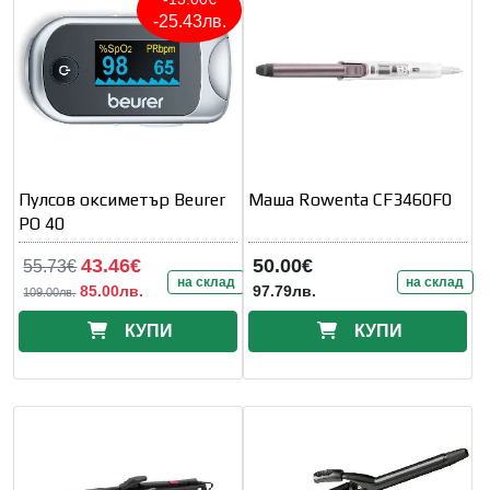
-25.43лв.
Пулсов оксиметър Beurer
Маша Rowenta CF3460F0
PO 40
43.46€
50.00€
55.73€
на склад
на склад
85.00лв.
97.79лв.
109.00лв.
КУПИ
КУПИ