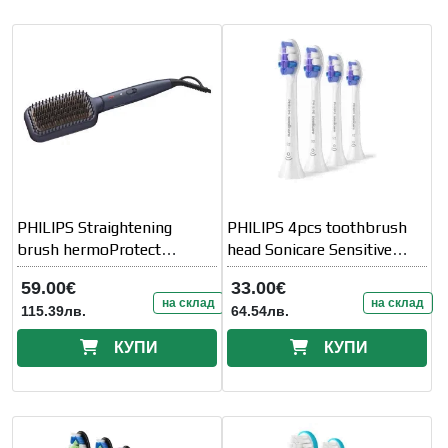
PHILIPS Straightening
PHILIPS 4pcs toothbrush
brush hermoProtect
head Sonicare Sensitive
technology 3 settings
4pcs white
59.00€
33.00€
на склад
на склад
115.39лв.
64.54лв.
КУПИ
КУПИ