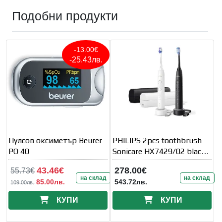
Подобни продукти
-13.00€
-25.43лв.
Пулсов оксиметър Beurer
PHILIPS 2pcs toothbrush
PO 40
Sonicare HX7429/02 black
and white
43.46€
278.00€
55.73€
на склад
на склад
85.00лв.
543.72лв.
109.00лв.
КУПИ
КУПИ