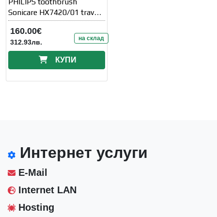
PHILIPS toothbrush
Sonicare HX7420/01 travel
charging case white
160.00€
на склад
312.93лв.
КУПИ
Интернет услуги
E-Mail
Internet LAN
Hosting