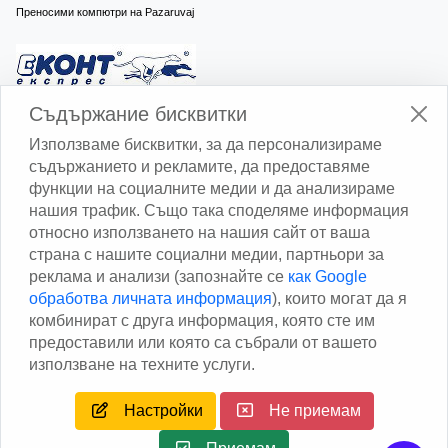
Преносими компютри на Pazaruvaj
Изчисли доставката с Еконт
Съдържание бисквитки
Използваме бисквитки, за да персонализираме
съдържанието и рекламите, да предоставяме
функции на социалните медии и да анализираме
нашия трафик. Също така споделяме информация
относно използването на нашия сайт от ваша
Изчисли доставката със Спиди
страна с нашите социални медии, партньори за
реклама и анализи (запознайте се
как Google
Facebook
обработва личната информация
), които могат да я
комбинират с друга информация, която сте им
предоставили или която са събрали от вашето
използване на техните услуги.
Настройки
Не приемам
Copyright © 2013 - 2026
Дейтаком ООД
Author
EAA.
All
rights reserved.