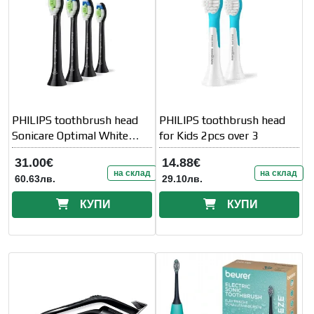
PHILIPS toothbrush head
PHILIPS toothbrush head
Sonicare Optimal White
for Kids 2pcs over 3
4pcs black
31.00€
14.88€
на склад
на склад
60.63лв.
29.10лв.
КУПИ
КУПИ