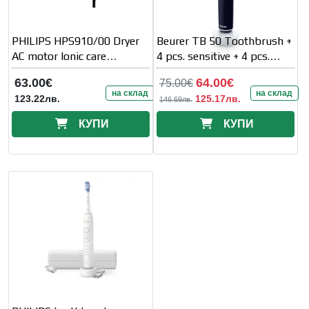
PHILIPS HPS910/00 Dryer
Beurer TB 50 Toothbrush +
AC motor Ionic care
4 pcs. sensitive + 4 pcs.
ThermoProtect
Clean
63.00€
64.00€
75.00€
на склад
на склад
123.22лв.
125.17лв.
146.69лв.
КУПИ
КУПИ