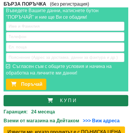
БЪРЗА ПОРЪЧКА
(без регистрация)
Въведете Вашите данни, натиснете бутон
"ПОРЪЧАЙ" и ние ще Ви се обадим!
Съгласен съм с общите условия и начина на
обработка на личните ми данни!
Поръчай
К У П И
Гаранция: 24 месеца
Вземи от магазина на Дейтаком
>>> Виж адреса
Извести ме, когато продуктът е с ПО-НИСКА ЦЕНА