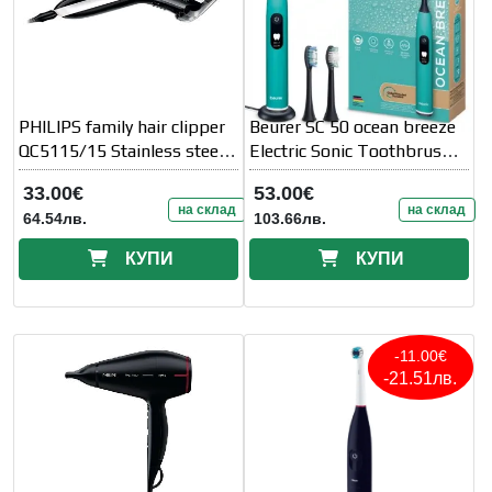
PHILIPS family hair clipper
Beurer SC 50 ocean breeze
QC5115/15 Stainless steel
Electric Sonic Toothbrush,
blades
up to 80, 000 mov/min,
33.00€
53.00€
на склад
на склад
64.54лв.
103.66лв.
КУПИ
КУПИ
-11.00€
-21.51лв.