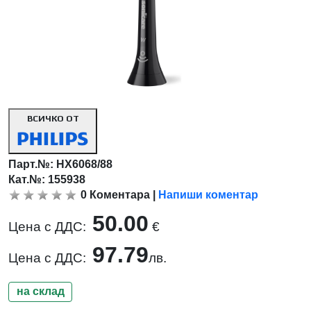
ВСИЧКО ОТ
Парт.№:
HX6068/88
Кат.№: 155938
0
Коментара
|
Напиши коментар
50.00
Цена с ДДС:
€
97.79
Цена с ДДС:
лв.
на склад