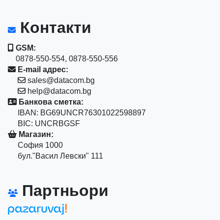
Контакти
GSM:
0878-550-554, 0878-550-556
E-mail адрес:
sales@datacom.bg
help@datacom.bg
Банкова сметка:
IBAN: BG69UNCR76301022598897
BIC: UNCRBGSF
Магазин:
София 1000
бул."Васил Левски" 111
Партньори