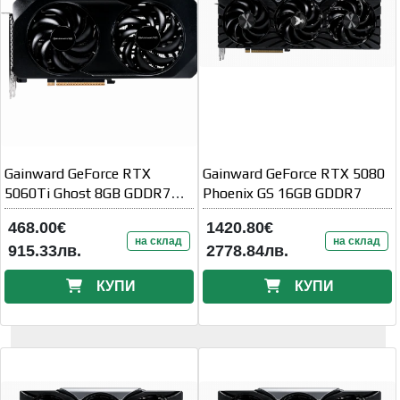
Gainward GeForce RTX
Gainward GeForce RTX 5080
5060Ti Ghost 8GB GDDR7
Phoenix GS 16GB GDDR7
128 bit
468.00€
1420.80€
на склад
на склад
915.33лв.
2778.84лв.
КУПИ
КУПИ