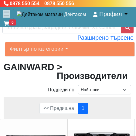
0878 550 554 0878 550 556
Профил
Дейтаком
0
Разширено търсене
Филтър по категории
GAINWARD
>
Производители
Подреди по:
<< Предишна
1