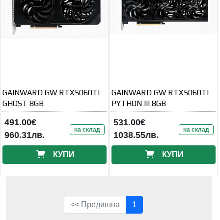
GAINWARD GW RTX5060TI
GAINWARD GW RTX5060TI
GHOST 8GB
PYTHON III 8GB
491.00€
531.00€
на склад
на склад
960.31лв.
1038.55лв.
КУПИ
КУПИ
<< Предишна
1