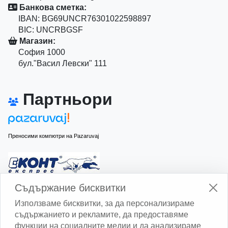
Банкова сметка:
IBAN: BG69UNCR76301022598897
BIC: UNCRBGSF
Магазин:
София 1000
бул."Васил Левски" 111
Партньори
Преносими компютри на Pazaruvaj
Изчисли доставката с Еконт
Съдържание бисквитки
Използваме бисквитки, за да персонализираме
съдържанието и рекламите, да предоставяме
функции на социалните медии и да анализираме