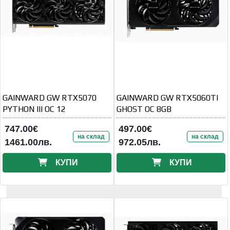
GAINWARD GW RTX5070
GAINWARD GW RTX5060TI
PYTHON III OC 12
GHOST OC 8GB
747.00€
497.00€
на склад
на склад
1461.00лв.
972.05лв.
КУПИ
КУПИ