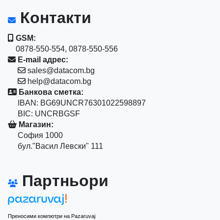
Контакти
GSM:
0878-550-554, 0878-550-556
E-mail адрес:
sales@datacom.bg
help@datacom.bg
Банкова сметка:
IBAN: BG69UNCR76301022598897
BIC: UNCRBGSF
Магазин:
София 1000
бул."Васил Левски" 111
Партньори
Преносими компютри на Pazaruvaj