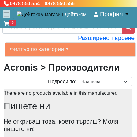
0878 550 554 0878 550 556
Профил
Дейтаком
0
Разширено търсене
Филтър по категории
Acronis
> Производители
Подреди по:
There are no products available in this manufacturer.
Пишете ни
Не откриваш това, коeто търсиш? Моля
пишете ни!