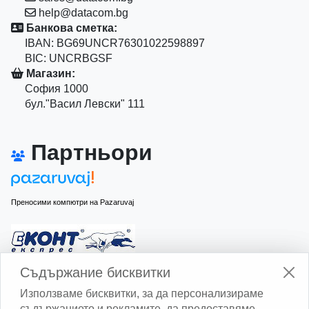
help@datacom.bg
Банкова сметка:
IBAN: BG69UNCR76301022598897
BIC: UNCRBGSF
Магазин:
София 1000
бул."Васил Левски" 111
Партньори
Преносими компютри на Pazaruvaj
Изчисли доставката с Еконт
Съдържание бисквитки
Съдържание бисквитки
Използваме бисквитки, за да персонализираме
Използваме бисквитки, за да персонализираме
съдържанието и рекламите, да предоставяме
съдържанието и рекламите, да предоставяме