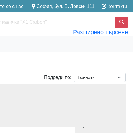
е се с нас
София, бул. В. Левски 111
Контакти
Разширено търсене
Подреди по:
*