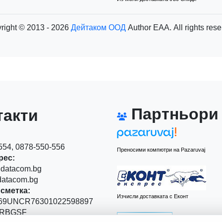
right © 2013 - 2026
Дейтаком ООД
Author
EAA.
All rights res
Партньори
акти
54, 0878-550-556
Преносими компютри на Pazaruvaj
рес:
datacom.bg
atacom.bg
сметка:
Изчисли доставката с Еконт
9UNCR76301022598897
RBGSF