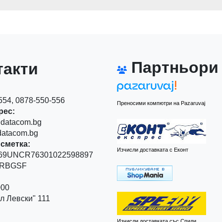
Партньори
акти
54, 0878-550-556
Преносими компютри на Pazaruvaj
рес:
datacom.bg
atacom.bg
сметка:
Изчисли доставката с Еконт
9UNCR76301022598897
RBGSF
00
 Левски" 111
Изчисли доставката със Спиди