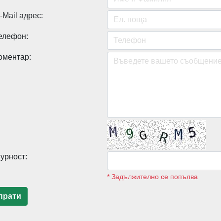
Mail адрес:
елефон:
оментар:
гурност:
* Задължително се попълва
рати