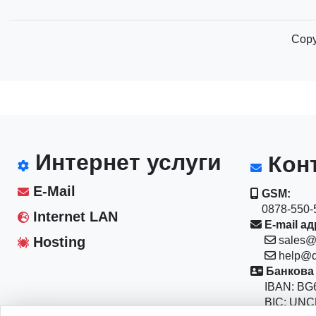
Copy
Интернет услуги
Конт
E-Mail
GSM:
0878-550-5
Internet LAN
E-mail ад
Hosting
sales@
help@d
Банкова 
IBAN: BG6
BIC: UNC