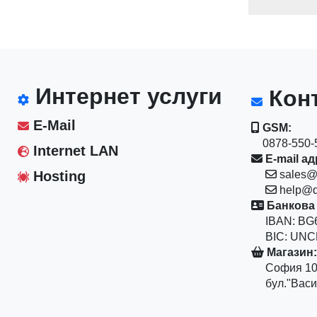
Интернет услуги
Конт
E-Mail
GSM:
0878-550-5
Internet LAN
E-mail ад
Hosting
sales@
help@d
Банкова 
IBAN: BG6
BIC: UNC
Магазин:
София 10
бул."Васил