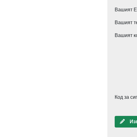
Вашият E-
Вашият т
Вашият к
Код за си
Изп