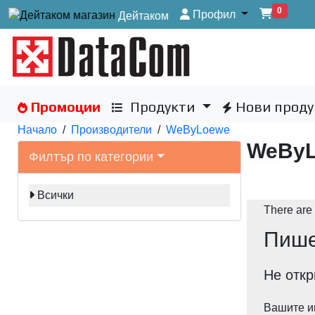
0
Профил
Дейтаком
Промоции
Продукти
Нови проду
Начало
/
Производители
/
WeByLoewe
WeBy
Филтър по категории
Всички
There are 
Пише
Не откр
Вашите и