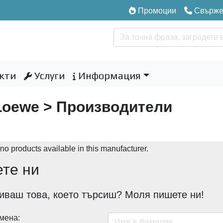
Промоции
Свържет
кти
Услуги
Информация
Loewe
> Производители
no products available in this manufacturer.
те ни
иваш това, коeто търсиш? Моля пишете ни!
мена: