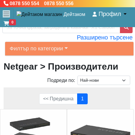
0878 550 554 0878 550 556
Профил
Дейтаком
0
Разширено търсене
Филтър по категории
Netgear
> Производители
Подреди по:
<< Предишна
1