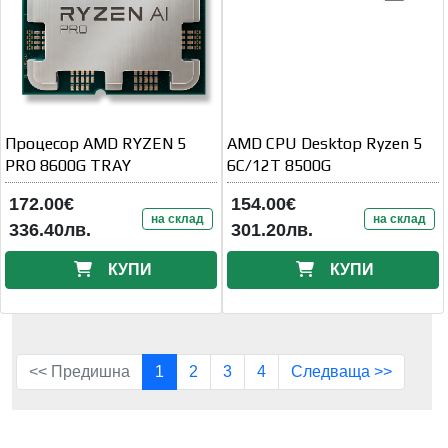
Процесор AMD RYZEN 5
AMD CPU Desktop Ryzen 5
PRO 8600G TRAY
6C/12T 8500G
172.00€
154.00€
на склад
на склад
336.40лв.
301.20лв.
КУПИ
КУПИ
<< Предишна
1
2
3
4
Следваща >>