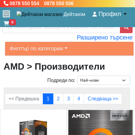
0878 550 554 0878 550 556
Профил
Дейтаком
0
Разширено търсене
Филтър по категории
AMD
> Производители
Подреди по:
<< Предишна
1
2
3
4
Следваща >>