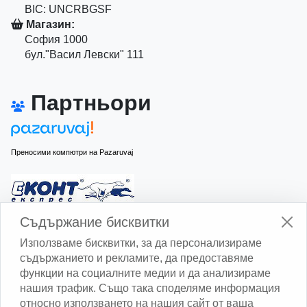
BIC: UNCRBGSF
Магазин:
София 1000
бул."Васил Левски" 111
Партньори
Преносими компютри на Pazaruvaj
Изчисли доставката с Еконт
Съдържание бисквитки
Използваме бисквитки, за да персонализираме
съдържанието и рекламите, да предоставяме
функции на социалните медии и да анализираме
нашия трафик. Също така споделяме информация
относно използването на нашия сайт от ваша