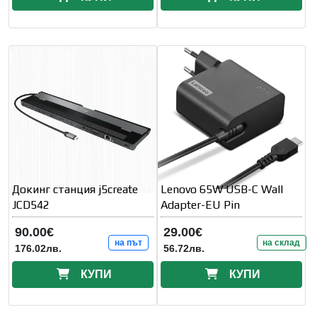
Докинг станция j5create
Lenovo 65W USB-C Wall
JCD542
Adapter-EU Pin
90.00€
29.00€
на път
на склад
176.02лв.
56.72лв.
КУПИ
КУПИ