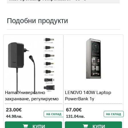
Подобни продукти
Hama Универсално
LENOVO 140W Laptop
захранване, регулируемо
PowerBank 1y
23.00€
67.00€
на склад
на склад
44.98лв.
131.04лв.
КУПИ
КУПИ