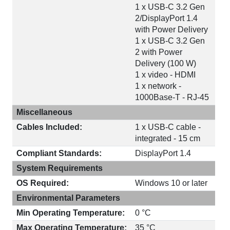
1 x USB-C 3.2 Gen
2/DisplayPort 1.4
with Power Delivery
1 x USB-C 3.2 Gen
2 with Power
Delivery (100 W)
1 x video - HDMI
1 x network -
1000Base-T - RJ-45
Miscellaneous
Cables Included:
1 x USB-C cable -
integrated - 15 cm
Compliant Standards:
DisplayPort 1.4
System Requirements
OS Required:
Windows 10 or later
Environmental Parameters
Min Operating Temperature:
0 °C
Max Operating Temperature:
35 °C