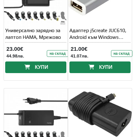
Универсално зарядно за
Адаптер j5create JUC610,
лаптоп HAMA, Мрежово
Android към Windows
монитор, USB 2.0
23.00€
21.00€
на склад
на склад
44.98лв.
41.07лв.
КУПИ
КУПИ