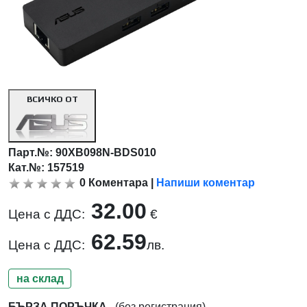
ВСИЧКО ОТ
Парт.№:
90XB098N-BDS010
Кат.№: 157519
0
Коментара
|
Напиши коментар
32.00
Цена с ДДС:
€
62.59
Цена с ДДС:
лв.
на склад
БЪРЗА ПОРЪЧКА
(без регистрация)