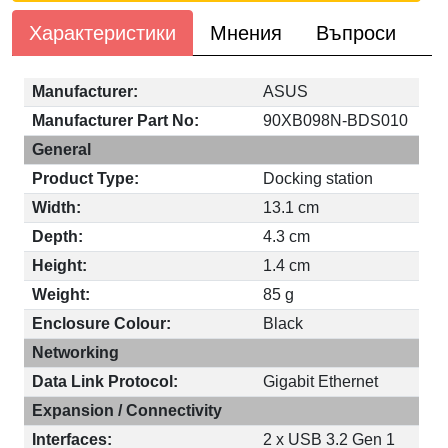
Характеристики
Мнения
Въпроси
Manufacturer:
ASUS
Manufacturer Part No:
90XB098N-BDS010
General
Product Type:
Docking station
Width:
13.1 cm
Depth:
4.3 cm
Height:
1.4 cm
Weight:
85 g
Enclosure Colour:
Black
Networking
Data Link Protocol:
Gigabit Ethernet
Expansion / Connectivity
Interfaces:
2 x USB 3.2 Gen 1