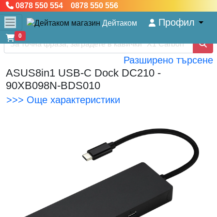
0878 550 554 0878 550 556
Профил
Дейтаком
0
Разширено търсене
ASUS8in1 USB-C Dock DC210 -
90XB098N-BDS010
>>> Още характеристики