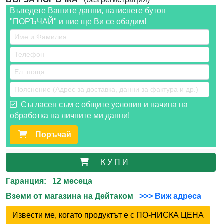
Въведете Вашите данни, натиснете бутон
"ПОРЪЧАЙ" и ние ще Ви се обадим!
Съгласен съм с общите условия и начина на
обработка на личните ми данни!
Поръчай
К У П И
Гаранция: 12 месеца
Вземи от магазина на Дейтаком
>>> Виж адреса
Извести ме, когато продуктът е с ПО-НИСКА ЦЕНА