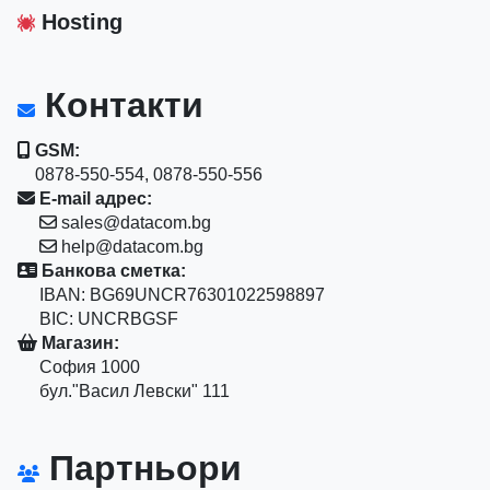
Hosting
Контакти
GSM:
0878-550-554, 0878-550-556
E-mail адрес:
sales@datacom.bg
help@datacom.bg
Банкова сметка:
IBAN: BG69UNCR76301022598897
BIC: UNCRBGSF
Магазин:
София 1000
бул."Васил Левски" 111
Партньори