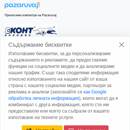
Преносими компютри на Pazaruvaj
Изчисли доставката с Еконт
Съдържание бисквитки
Използваме бисквитки, за да персонализираме
съдържанието и рекламите, да предоставяме
функции на социалните медии и да анализираме
нашия трафик. Също така споделяме информация
относно използването на нашия сайт от ваша
Изчисли доставката със Спиди
страна с нашите социални медии, партньори за
реклама и анализи (запознайте се
как Google
Facebook
обработва личната информация
), които могат да я
комбинират с друга информация, която сте им
предоставили или която са събрали от вашето
използване на техните услуги.