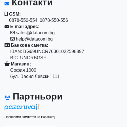
Контакти
GSM:
0878-550-554, 0878-550-556
E-mail адрес:
sales@datacom.bg
help@datacom.bg
Банкова сметка:
IBAN: BG69UNCR76301022598897
BIC: UNCRBGSF
Магазин:
София 1000
бул."Васил Левски" 111
Партньори
Преносими компютри на Pazaruvaj