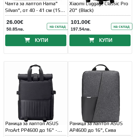
Чанта за лаптоп Hama"
Xiaomi Luggage Classic Pro
Silvan", от 40 - 41 см (15,
20" (Black)
6" -16, 2" )
26.00€
101.00€
на склад
на склад
50.85лв.
197.54лв.
КУПИ
КУПИ
Раница за лаптоп ASUS
Раница за лаптоп ASUS
ProArt PP4600 до 16" -
AP4600 до 16", Сива
Черна