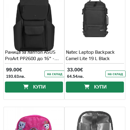
Раница за лаптоп ASUS
Natec Laptop Backpack
ProArt PP2600 до 16" -
Camel Lite 19 L Black
Черна
99.00€
33.00€
на склад
на склад
193.63лв.
64.54лв.
КУПИ
КУПИ