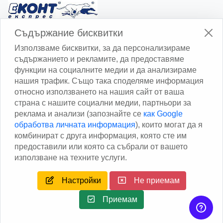
Изчисли доставката с Еконт
Съдържание бисквитки
Използваме бисквитки, за да персонализираме
съдържанието и рекламите, да предоставяме
функции на социалните медии и да анализираме
нашия трафик. Също така споделяме информация
относно използването на нашия сайт от ваша
Изчисли доставката със Спиди
страна с нашите социални медии, партньори за
реклама и анализи (запознайте се
как Google
Facebook
обработва личната информация
), които могат да я
комбинират с друга информация, която сте им
предоставили или която са събрали от вашето
използване на техните услуги.
Настройки
Не приемам
Copyright © 2013 - 2026
Дейтаком ООД
Author
EAA.
All
rights reserved.
Приемам