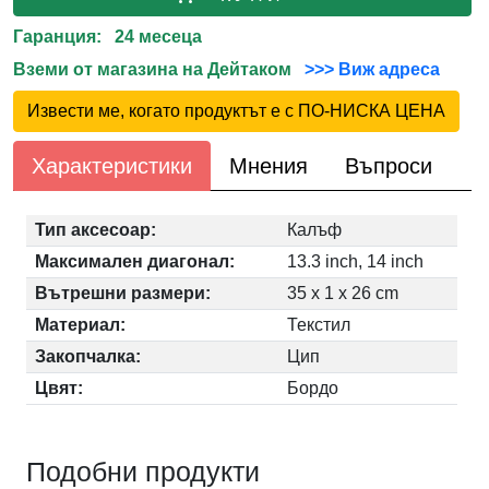
Гаранция: 24 месеца
Вземи от магазина на Дейтаком
>>> Виж адреса
Извести ме, когато продуктът е с ПО-НИСКА ЦЕНА
Характеристики
Мнения
Въпроси
Тип аксесоар:
Калъф
Максимален диагонал:
13.3 inch, 14 inch
Вътрешни размери:
35 x 1 x 26 cm
Материал:
Текстил
Закопчалка:
Цип
Цвят:
Бордо
Подобни продукти