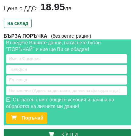
18.95
Цена с ДДС:
лв.
на склад
БЪРЗА ПОРЪЧКА
(без регистрация)
Въведете Вашите данни, натиснете бутон
"ПОРЪЧАЙ" и ние ще Ви се обадим!
Съгласен съм с общите условия и начина на
обработка на личните ми данни!
Поръчай
К У П И