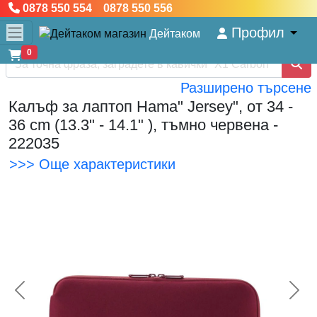
0878 550 554 0878 550 556
Профил
Дейтаком
0
Разширено търсене
Калъф за лаптоп Hama" Jersey", от 34 -
36 cm (13.3" - 14.1" ), тъмно червена -
222035
>>> Още характеристики
<< Предишна
Сл