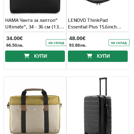
HAMA Чанта за лаптоп"
LENOVO ThinkPad
Ultimate", 34 - 36 см (13.3"
Essential Plus 15.6inch
- 14.1" )
Backpack ECO
34.00€
48.00€
на склад
на склад
66.50лв.
93.88лв.
КУПИ
КУПИ