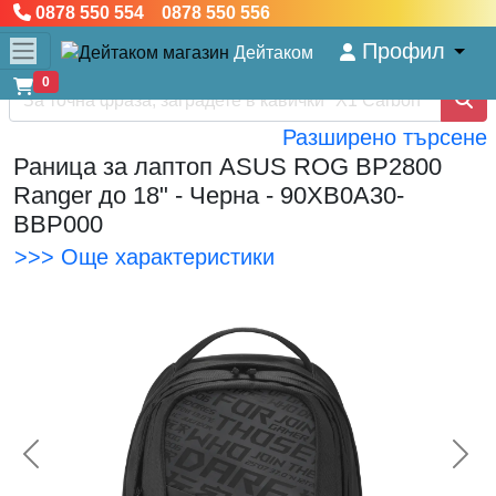
0878 550 554 0878 550 556
Профил
Дейтаком
0
Разширено търсене
Раница за лаптоп ASUS ROG BP2800
Ranger до 18" - Черна - 90XB0A30-
BBP000
>>> Още характеристики
<< Предишна
Сл