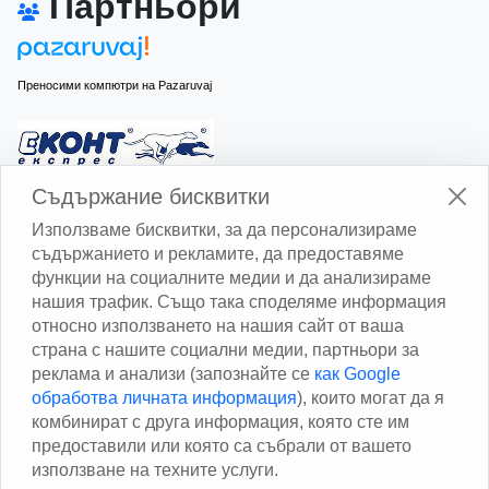
Партньори
Преносими компютри на Pazaruvaj
Изчисли доставката с Еконт
Съдържание бисквитки
Използваме бисквитки, за да персонализираме
съдържанието и рекламите, да предоставяме
функции на социалните медии и да анализираме
нашия трафик. Също така споделяме информация
относно използването на нашия сайт от ваша
Изчисли доставката със Спиди
страна с нашите социални медии, партньори за
реклама и анализи (запознайте се
как Google
Facebook
обработва личната информация
), които могат да я
комбинират с друга информация, която сте им
предоставили или която са събрали от вашето
използване на техните услуги.