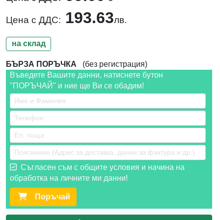
193.63
Цена с ДДС:
лв.
на склад
БЪРЗА ПОРЪЧКА
(без регистрация)
Въведете Вашите данни, натиснете бутон
"ПОРЪЧАЙ" и ние ще Ви се обадим!
Съгласен съм с общите условия и начина на
обработка на личните ми данни!
Поръчай