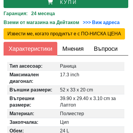
К У П И
Гаранция: 24 месеца
Вземи от магазина на Дейтаком
>>> Виж адреса
Извести ме, когато продуктът е с ПО-НИСКА ЦЕНА
Характеристики
Мнения
Въпроси
Тип аксесоар:
Раница
Максимален
17.3 inch
диагонал:
Външни размери:
52 x 33 x 20 cm
Вътрешни
39.90 x 29.40 x 3.10 cm за
размери:
Лаптоп
Материал:
Полиестер
Закопчалка:
Цип
Обем:
24 L