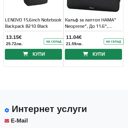
LENOVO 15.6inch Notebook
Калъф за лаптоп HAMA"
Backpack B210 Black
Neoprene", До 11.6",
Черен, 216502
13.15€
11.04€
на склад
на склад
25.72лв.
21.59лв.
КУПИ
КУПИ
Интернет услуги
E-Mail