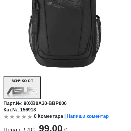
ВСИЧКО ОТ
Парт.№:
90XB0A30-BBP000
Кат.№: 156918
0
Коментара
|
Напиши коментар
99.00
Цена с ДДС:
€