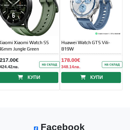
Xiaomi Xiaomi Watch S5
Huawei Watch GT5 Vili-
46mm Jungle Green
B19W
217.00€
178.00€
на склад
на склад
424.42лв.
348.14лв.
КУПИ
КУПИ
Facebook