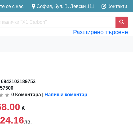
е се с нас
София, бул. В. Левски 111
Контакти
Разширено търсене
:
6942103189753
157500
0
Коментара
|
Напиши коментар
68.00
€
24.16
лв.