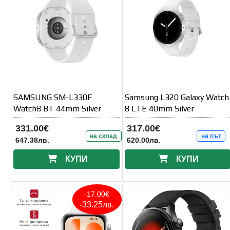
SAMSUNG SM-L330F
Samsung L320 Galaxy Watch
Watch8 BT 44mm Silver
8 LTE 40mm Silver
331.00€
317.00€
на склад
на път
647.38лв.
620.00лв.
КУПИ
КУПИ
-17.00€
-33.25лв.