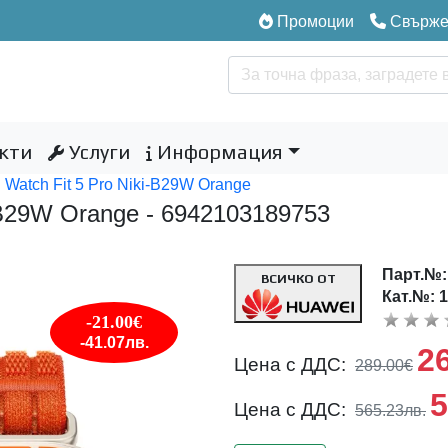
Промоции
Свържет
кти
Услуги
Информация
 Watch Fit 5 Pro Niki-B29W Orange
-B29W Orange - 6942103189753
Парт.№
ВСИЧКО ОТ
Кат.№: 
-21.00€
-41.07лв.
2
Цена с ДДС:
289.00€
5
Цена с ДДС:
565.23лв.