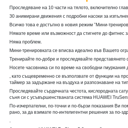
Проследяване на 10 части на тялото, включително глав
30 анимирани движения с подробни насоки за изпълне
Всичко това е достъпно в новия режим "Мини-трениров
Нямате време или възможност да стигнете до фитнес 
Няма проблем.
Мини-тренировката се вписва идеално във Вашето огр
Тренирайте по-добре и проследявайте представянето си
Носете часовника си по време на свободни гмуркания 
, като същевременно се възползвате от функции на пр
таймер за задържане на въздуха и разпознаване на тип
Проследявайте сърдечната честота, кислородната сату
съня си с усъвършенстваната система HUAWEI TruSen
По-изчерпателни, по-точни и по-бързи показания Ви по
рано, за да взимате по-интелигентни решения за по-з
.