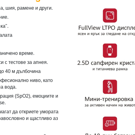
а, шия, рамене и други.
ние.
ка".
залата
аничено време.
 с тестове за апнея.
до 40 м дълбочина
офесионално ниво, като
а вода.
рация (SpO2), емоциите и
se.
магат да откриете умората
дравословно и щастливо аз