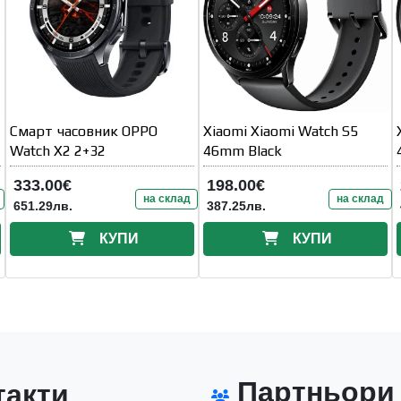
Смарт часовник OPPO
Xiaomi Xiaomi Watch S5
Watch X2 2+32
46mm Black
333.00€
198.00€
на склад
на склад
651.29лв.
387.25лв.
КУПИ
КУПИ
Партньори
акти