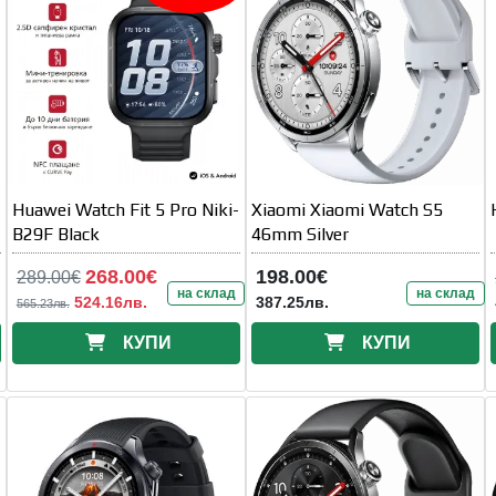
Huawei Watch Fit 5 Pro Niki-
Xiaomi Xiaomi Watch S5
B29F Black
46mm Silver
268.00€
198.00€
289.00€
на склад
на склад
524.16лв.
387.25лв.
565.23лв.
КУПИ
КУПИ