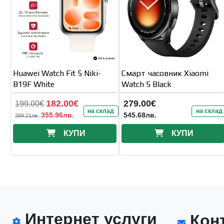
Huawei Watch Fit 5 Niki-
Смарт часовник Xiaomi
B19F White
Watch 5 Black
182.00€
279.00€
199.00€
на склад
на склад
355.96лв.
545.68лв.
389.21лв.
КУПИ
КУПИ
Интернет услуги
Конт