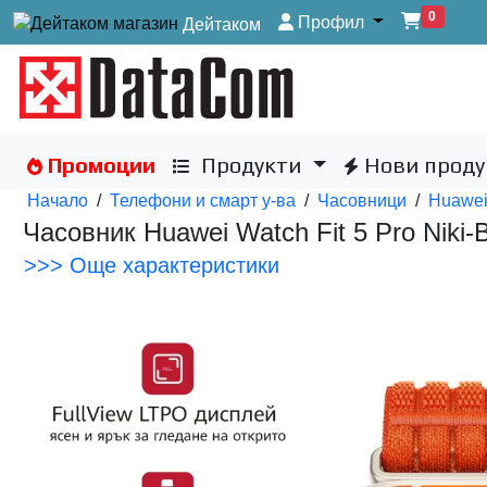
0
Профил
Дейтаком
Промоции
Продукти
Нови проду
Начало
/
Телефони и смарт у-ва
/
Часовници
/
Huawei
Часовник Huawei Watch Fit 5 Pro Niki
>>> Още характеристики