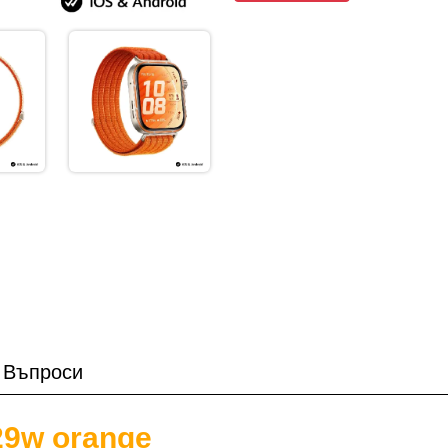
Въпроси
b29w orange