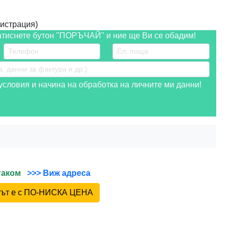
истрация)
атиснете бутон "ПОРЪЧАЙ" и ние ще Ви се обадим!
словия и начина на обработка на личните ми данни!
йтаком
>>> Виж адреса
ктът е с ПО-НИСКА ЦЕНА