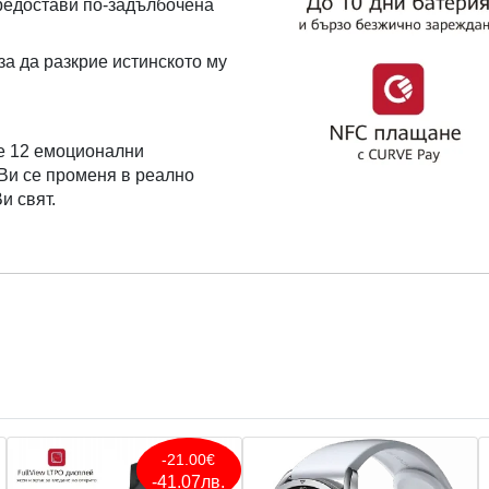
предостави по-задълбочена
за да разкрие истинското му
е 12 емоционални
Ви се променя в реално
и свят.
-21.00€
-41.07лв.