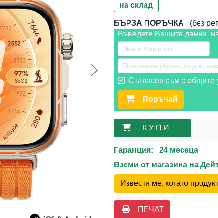
на склад
БЪРЗА ПОРЪЧКА
(без рег
Въведете Вашите данни, н
Следваща >>
Съгласен съм с общите у
Поръчай
К У П И
Гаранция: 24 месеца
Вземи от магазина на Де
Извести ме, когато проду
ПЕЧАТ