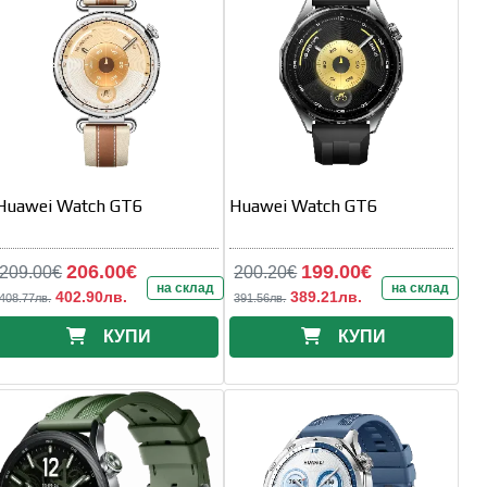
Huawei Watch GT6
Huawei Watch GT6
206.00€
199.00€
209.00€
200.20€
на склад
на склад
402.90лв.
389.21лв.
408.77лв.
391.56лв.
КУПИ
КУПИ