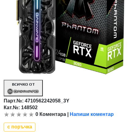
ВСИЧКО ОТ
Парт.№:
4710562242058_3Y
Кат.№: 148502
0
Коментара
|
Напиши коментар
с поръчка