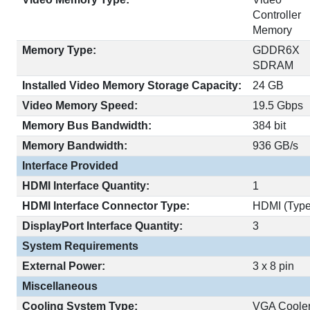
Controller
Memory
Memory Type:
GDDR6X
SDRAM
Installed Video Memory Storage Capacity:
24 GB
Video Memory Speed:
19.5 Gbps
Memory Bus Bandwidth:
384 bit
Memory Bandwidth:
936 GB/s
Interface Provided
HDMI Interface Quantity:
1
HDMI Interface Connector Type:
HDMI (Type
DisplayPort Interface Quantity:
3
System Requirements
External Power:
3 x 8 pin
Miscellaneous
Cooling System Type:
VGA Cooler