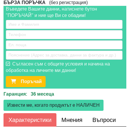
БЪРЗА ПОРЪЧКА
(без регистрация)
Въведете Вашите данни, натиснете бутон
"ПОРЪЧАЙ" и ние ще Ви се обадим!
Съгласен съм с общите условия и начина на
обработка на личните ми данни!
Поръчай
Гаранция: 36 месеца
Извести ме, когато продуктът е НАЛИЧЕН
Характеристики
Мнения
Въпроси