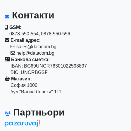
Контакти
GSM:
0878-550-554, 0878-550-556
E-mail адрес:
sales@datacom.bg
help@datacom.bg
Банкова сметка:
IBAN: BG69UNCR76301022598897
BIC: UNCRBGSF
Магазин:
София 1000
бул."Васил Левски" 111
Партньори