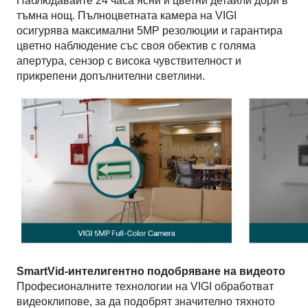
Наблюдавайте 24 часа ясни и цветни детайли дори в
тъмна нощ. Пълноцветната камера на VIGI
осигурява максимални 5MP резолюции и гарантира
цветно наблюдение със своя обектив с голяма
апертура, сензор с висока чувствителност и
прикрепени допълнителни светлини.
SmartVid-интелигентно подобряване на видеото
Професионалните технологии на VIGI обработват
видеоклипове, за да подобрят значително тяхното