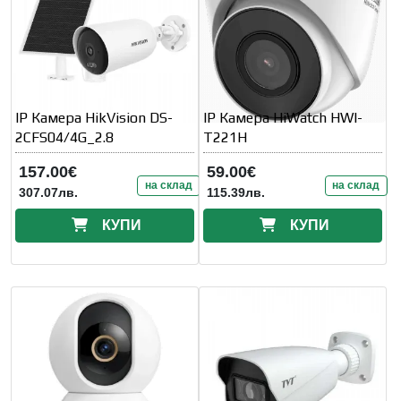
IP Камера HikVision DS-
IP Камера HiWatch HWI-
2CFS04/4G_2.8
T221H
157.00€
59.00€
на склад
на склад
307.07лв.
115.39лв.
КУПИ
КУПИ