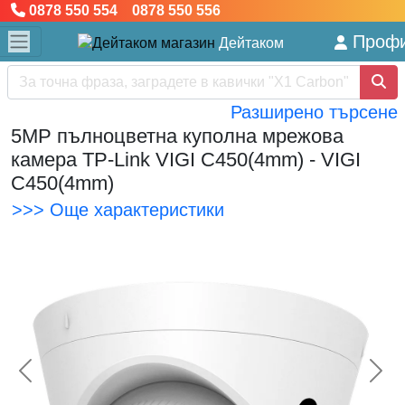
0878 550 554 0878 550 556
Проф
Дейтаком
Разширено търсене
5MP пълноцветна куполна мрежова
камера TP-Link VIGI C450(4mm) - VIGI
C450(4mm)
>>> Още характеристики
<< Предишна
Сл