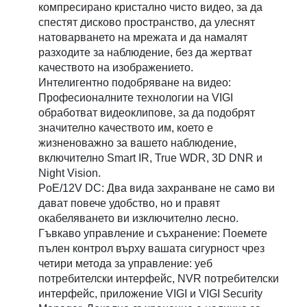
компресирано кристално чисто видео, за да
спестят дисково пространство, да улеснят
натоварването на мрежата и да намалят
разходите за наблюдение, без да жертват
качеството на изображението.
Интелигентно подобряване на видео:
Професионалните технологии на VIGI
обработват видеоклипове, за да подобрят
значително качеството им, което е
жизненоважно за вашето наблюдение,
включително Smart IR, True WDR, 3D DNR и
Night Vision.
PoE/12V DC: Два вида захранване не само ви
дават повече удобство, но и правят
окабеляването ви изключително лесно.
Гъвкаво управление и съхранение: Поемете
пълен контрол върху вашата сигурност чрез
четири метода за управление: уеб
потребителски интерфейс, NVR потребителски
интерфейс, приложение VIGI и VIGI Security