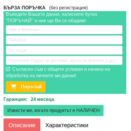
БЪРЗА ПОРЪЧКА
(без регистрация)
Въведете Вашите данни, натиснете бутон
"ПОРЪЧАЙ" и ние ще Ви се обадим!
Съгласен съм с общите условия и начина на
обработка на личните ми данни!
Поръчай
Гаранция: 24 месеца
Извести ме, когато продуктът е НАЛИЧЕН
Описание
Характеристики