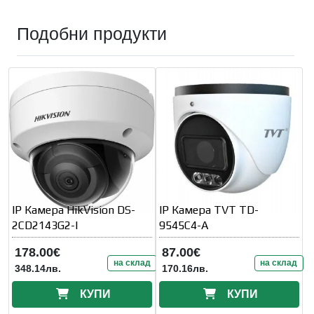
Подобни продукти
IP Камера HikVision DS-
IP Камера TVT TD-
2CD2143G2-I
9545C4-A
178.00€
87.00€
на склад
на склад
348.14лв.
170.16лв.
КУПИ
КУПИ