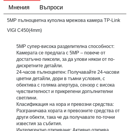
Мнения
Въпроси
5MP пълноцветна куполна мрежова камера TP-Link
VIGI C450(4mm)
5MP супер-висока разделителна способност:
Камерата се предлага с 5MP – повече от
достатъчно пиксели, за да улови някои от по-
дискретните детайли.
24-часов пълноцветен: Получавайте 24-часови
цветни детайли, дори в тъмни условия, с
обектива с голяма апертура, сензор с висока
чувствителност и прикрепени допълнителни
светлини.
Класификация на хора и превозни средства:
Разграничава хората и превозните средства от
други обекти, така че да получавате по-точни
известия за събития.
Интелигентно откриване: Активно открива