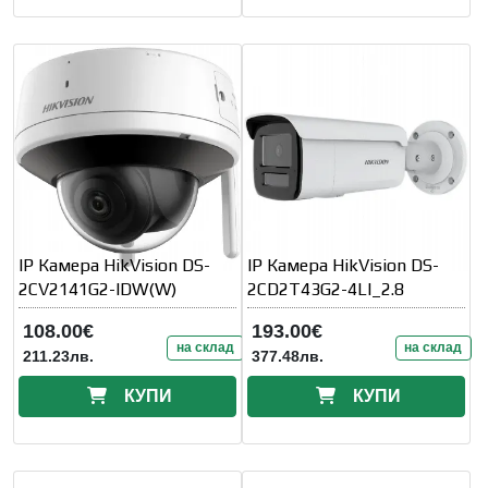
IP Камера HikVision DS-
IP Камера HikVision DS-
2CV2141G2-IDW(W)
2CD2T43G2-4LI_2.8
108.00€
193.00€
на склад
на склад
211.23лв.
377.48лв.
КУПИ
КУПИ