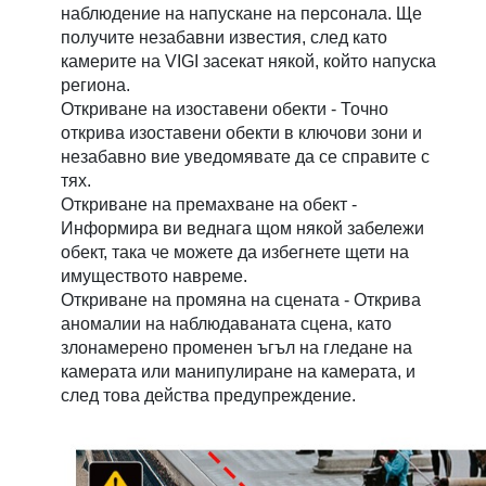
наблюдение на напускане на персонала. Ще
получите незабавни известия, след като
камерите на VIGI засекат някой, който напуска
региона.
Откриване на изоставени обекти - Точно
открива изоставени обекти в ключови зони и
незабавно вие уведомявате да се справите с
тях.
Откриване на премахване на обект -
Информира ви веднага щом някой забележи
обект, така че можете да избегнете щети на
имуществото навреме.
Откриване на промяна на сцената - Открива
аномалии на наблюдаваната сцена, като
злонамерено променен ъгъл на гледане на
камерата или манипулиране на камерата, и
след това действа предупреждение.