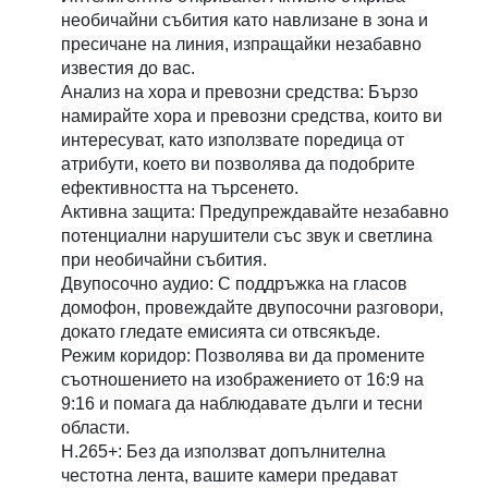
необичайни събития като навлизане в зона и
пресичане на линия, изпращайки незабавно
известия до вас.
Анализ на хора и превозни средства: Бързо
намирайте хора и превозни средства, които ви
интересуват, като използвате поредица от
атрибути, което ви позволява да подобрите
ефективността на търсенето.
Активна защита: Предупреждавайте незабавно
потенциални нарушители със звук и светлина
при необичайни събития.
Двупосочно аудио: С поддръжка на гласов
домофон, провеждайте двупосочни разговори,
докато гледате емисията си отвсякъде.
Режим коридор: Позволява ви да промените
съотношението на изображението от 16:9 на
9:16 и помага да наблюдавате дълги и тесни
области.
H.265+: Без да използват допълнителна
честотна лента, вашите камери предават