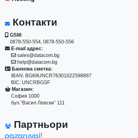
Контакти
GSM:
0878-550-554, 0878-550-556
E-mail адрес:
sales@datacom.bg
help@datacom.bg
Банкова сметка:
IBAN: BG69UNCR76301022598897
BIC: UNCRBGSF
Магазин:
София 1000
бул."Васил Левски" 111
Партньори