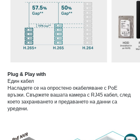
Plug & Play with
Един кабел
Насладете се на опростено окабеляване с PoE
връзки. Свържете вашата камера с RJ45 кабел, след
което захранването и предаването на данни са
уредени.