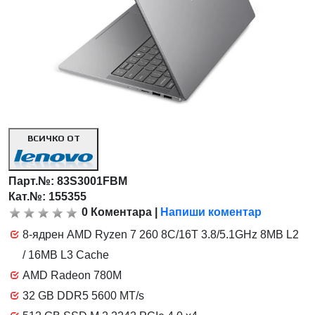
ВСИЧКО ОТ
Парт.№:
83S3001FBM
Кат.№: 155355
0
Коментара
|
Напиши коментар
8-ядрен AMD Ryzen 7 260 8C/16T 3.8/5.1GHz 8MB L2
/ 16MB L3 Cache
AMD Radeon 780M
32 GB DDR5 5600 MT/s