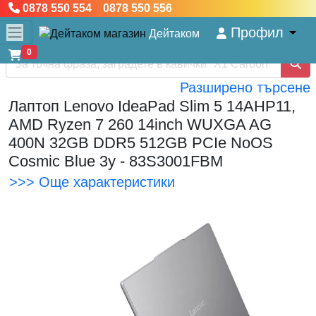
0878 550 554 0878 550 556
Профил
Дейтаком
0
Разширено търсене
Лаптоп Lenovo IdeaPad Slim 5 14AHP11,
AMD Ryzen 7 260 14inch WUXGA AG
400N 32GB DDR5 512GB PCIe NoOS
Cosmic Blue 3y - 83S3001FBM
>>> Още характеристики