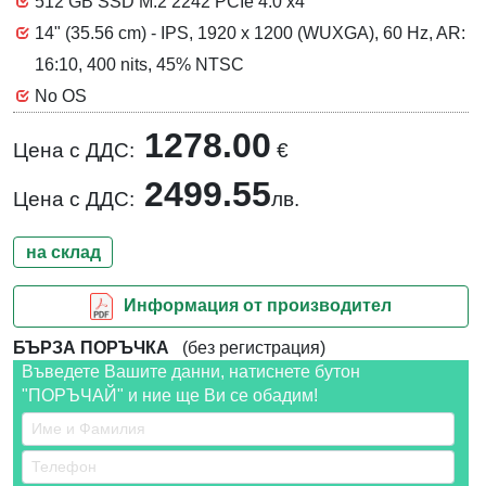
512 GB SSD M.2 2242 PCIe 4.0 x4
14" (35.56 cm) - IPS, 1920 x 1200 (WUXGA), 60 Hz, AR:
16:10, 400 nits, 45% NTSC
No OS
1278.00
Цена с ДДС:
€
2499.55
Цена с ДДС:
лв.
на склад
Информация от производител
БЪРЗА ПОРЪЧКА
(без регистрация)
Въведете Вашите данни, натиснете бутон
"ПОРЪЧАЙ" и ние ще Ви се обадим!