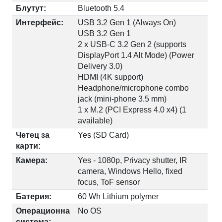
Блутут:
Bluetooth 5.4
Интерфейс:
USB 3.2 Gen 1 (Always On)
USB 3.2 Gen 1
2 x USB-C 3.2 Gen 2 (supports
DisplayPort 1.4 Alt Mode) (Power
Delivery 3.0)
HDMI (4K support)
Headphone/microphone combo
jack (mini-phone 3.5 mm)
1 x M.2 (PCI Express 4.0 x4) (1
available)
Четец за
Yes (SD Card)
карти:
Камера:
Yes - 1080p, Privacy shutter, IR
camera, Windows Hello, fixed
focus, ToF sensor
Батерия:
60 Wh Lithium polymer
Операционна
No OS
система: