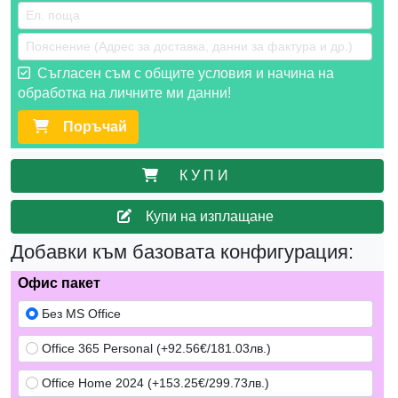
Съгласен съм с общите условия и начина на
обработка на личните ми данни!
Поръчай
К У П И
Купи на изплащане
Добавки към базовата конфигурация:
Офис пакет
Без MS Office
Office 365 Personal (+92.56€/181.03лв.)
Office Home 2024 (+153.25€/299.73лв.)