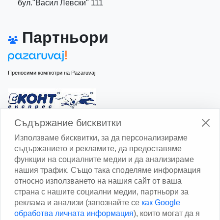
бул."Васил Левски" 111
Партньори
Преносими компютри на Pazaruvaj
Изчисли доставката с Еконт
Съдържание бисквитки
Използваме бисквитки, за да персонализираме
съдържанието и рекламите, да предоставяме
функции на социалните медии и да анализираме
нашия трафик. Също така споделяме информация
относно използването на нашия сайт от ваша
Изчисли доставката със Спиди
страна с нашите социални медии, партньори за
реклама и анализи (запознайте се
как Google
Facebook
обработва личната информация
), които могат да я