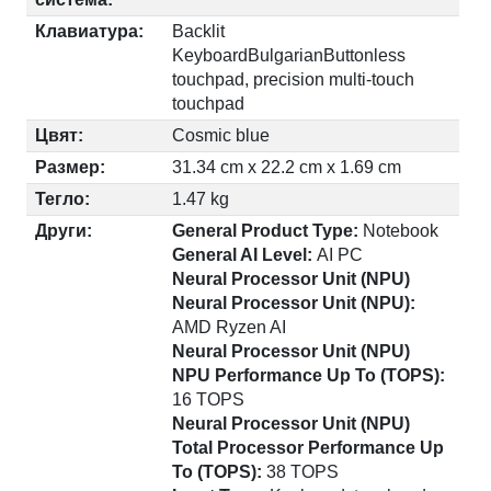
Клавиатура:
Backlit
KeyboardBulgarianButtonless
touchpad, precision multi-touch
touchpad
Цвят:
Cosmic blue
Размер:
31.34 cm x 22.2 cm x 1.69 cm
Тегло:
1.47 kg
Други:
General Product Type:
Notebook
General AI Level:
AI PC
Neural Processor Unit (NPU)
Neural Processor Unit (NPU):
AMD Ryzen AI
Neural Processor Unit (NPU)
NPU Performance Up To (TOPS):
16 TOPS
Neural Processor Unit (NPU)
Total Processor Performance Up
To (TOPS):
38 TOPS