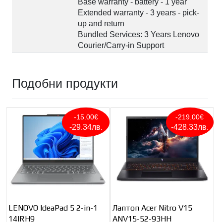
Base warranty - battery - 1 year
Extended warranty - 3 years - pick-
up and return
Bundled Services: 3 Years Lenovo
Courier/Carry-in Support
Подобни продукти
-15.00€
-219.00€
-29.34лв.
-428.33лв.
LENOVO IdeaPad 5 2-in-1
Лаптоп Acer Nitro V15
14IRH9
ANV15-52-93HH