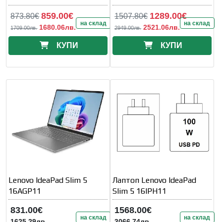
859.00€
1289.00€
873.80€
1507.80€
на склад
на склад
1680.06лв.
2521.06лв.
1709.00лв.
2949.00лв.
КУПИ
КУПИ
Lenovo IdeaPad Slim 5
Лаптоп Lenovo IdeaPad
16AGP11
Slim 5 16IPH11
831.00€
1568.00€
на склад
на склад
1625.29лв.
3066.74лв.