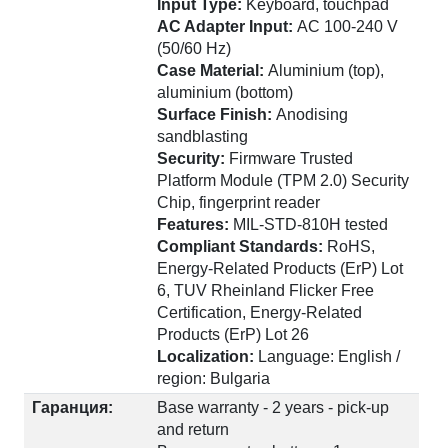
Input Type:
Keyboard, touchpad
AC Adapter Input:
AC 100-240 V
(50/60 Hz)
Case Material:
Aluminium (top),
aluminium (bottom)
Surface Finish:
Anodising
sandblasting
Security:
Firmware Trusted
Platform Module (TPM 2.0) Security
Chip, fingerprint reader
Features:
MIL-STD-810H tested
Compliant Standards:
RoHS,
Energy-Related Products (ErP) Lot
6, TUV Rheinland Flicker Free
Certification, Energy-Related
Products (ErP) Lot 26
Localization:
Language: English /
region: Bulgaria
Гаранция:
Base warranty - 2 years - pick-up
and return