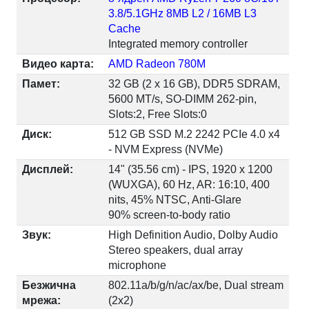
3.8/5.1GHz 8MB L2 / 16MB L3
Cache
Integrated memory controller
Видео карта:
AMD Radeon 780M
Памет:
32 GB (2 x 16 GB), DDR5 SDRAM,
5600 MT/s, SO-DIMM 262-pin,
Slots:2, Free Slots:0
Диск:
512 GB SSD M.2 2242 PCIe 4.0 x4
- NVM Express (NVMe)
Дисплей:
14" (35.56 cm) - IPS, 1920 x 1200
(WUXGA), 60 Hz, AR: 16:10, 400
nits, 45% NTSC, Anti-Glare
90% screen-to-body ratio
Звук:
High Definition Audio, Dolby Audio
Stereo speakers, dual array
microphone
Безжична
802.11a/b/g/n/ac/ax/be, Dual stream
мрежа:
(2x2)