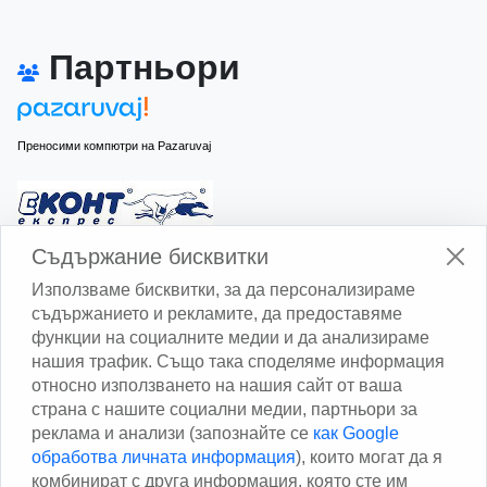
Партньори
Преносими компютри на Pazaruvaj
Изчисли доставката с Еконт
Съдържание бисквитки
Използваме бисквитки, за да персонализираме
съдържанието и рекламите, да предоставяме
функции на социалните медии и да анализираме
нашия трафик. Също така споделяме информация
относно използването на нашия сайт от ваша
Изчисли доставката със Спиди
страна с нашите социални медии, партньори за
реклама и анализи (запознайте се
как Google
Facebook
обработва личната информация
), които могат да я
комбинират с друга информация, която сте им