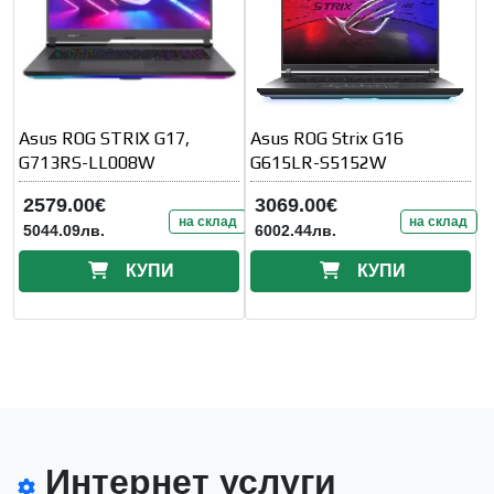
Asus ROG STRIX G17,
Asus ROG Strix G16
G713RS-LL008W
G615LR-S5152W
2579.00€
3069.00€
на склад
на склад
5044.09лв.
6002.44лв.
КУПИ
КУПИ
Интернет услуги