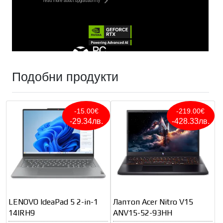
Подобни продукти
-15.00€
-219.00€
-29.34лв.
-428.33лв.
LENOVO IdeaPad 5 2-in-1
Лаптоп Acer Nitro V15
14IRH9
ANV15-52-93HH