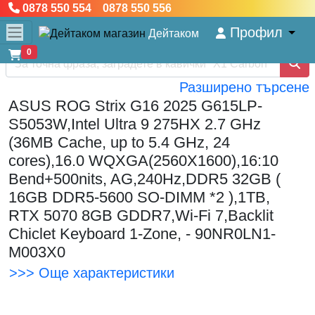
0878 550 554 0878 550 556
Профил
Дейтаком
0
Разширено търсене
ASUS ROG Strix G16 2025 G615LP-
S5053W,Intel Ultra 9 275HX 2.7 GHz
(36MB Cache, up to 5.4 GHz, 24
cores),16.0 WQXGA(2560X1600),16:10
Bend+500nits, AG,240Hz,DDR5 32GB (
16GB DDR5-5600 SO-DIMM *2 ),1TB,
RTX 5070 8GB GDDR7,Wi-Fi 7,Backlit
Chiclet Keyboard 1-Zone, - 90NR0LN1-
M003X0
>>> Още характеристики