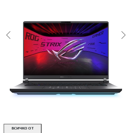
<< Предишна
Сл
ВСИЧКО ОТ