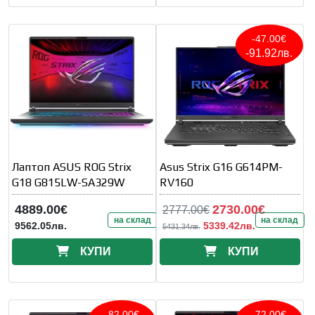
-47.00€
-91.92лв.
Лаптоп ASUS ROG Strix
Asus Strix G16 G614PM-
G18 G815LW-SA329W
RV160
4889.00€
2730.00€
2777.00€
на склад
на склад
9562.05лв.
5339.42лв.
5431.34лв.
КУПИ
КУПИ
-82.00€
-72.00€