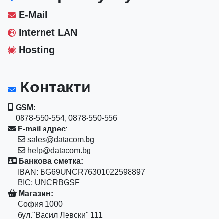
E-Mail
Internet LAN
Hosting
Контакти
GSM:
0878-550-554, 0878-550-556
E-mail адрес:
sales@datacom.bg
help@datacom.bg
Банкова сметка:
IBAN: BG69UNCR76301022598897
BIC: UNCRBGSF
Магазин:
София 1000
бул."Васил Левски" 111