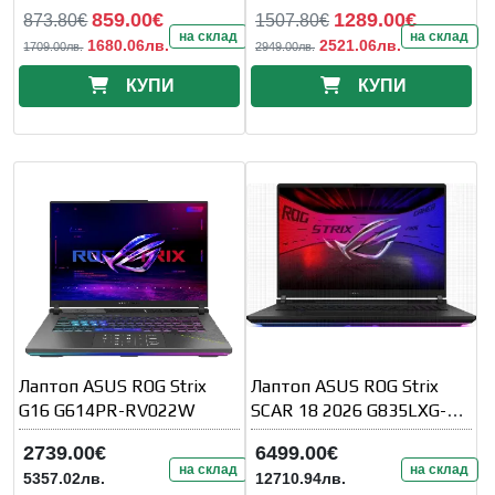
859.00€
1289.00€
873.80€
1507.80€
на склад
на склад
1680.06лв.
2521.06лв.
1709.00лв.
2949.00лв.
КУПИ
КУПИ
Лаптоп ASUS ROG Strix
Лаптоп ASUS ROG Strix
G16 G614PR-RV022W
SCAR 18 2026 G835LXG-
TQ489X - 18" Mini LED
2739.00€
6499.00€
UHD+
на склад
на склад
5357.02лв.
12710.94лв.