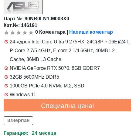
Парт.№:
90NR0LN1-M003X0
Кат.№: 146191
0
Коментара
|
Напиши коментар
24-ядрен Intel Core Ultra 9 275HX, 24C(8P + 16E)/24T,
P-Core 2.7/5.4GHz, E-core 2.1/4.6GHz, 40MB L2
Cache, 36MB L3 Cache
NVIDIA GeForce RTX 5070, 8GB GDDR7
32GB 5600MHz DDR5
1000GB PCIe 4.0 NVMe M.2, SSD
Windows 11
Специална цена!
изчерпан
Гаранция: 24 месеца