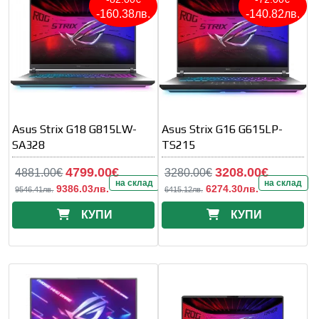
-160.38лв.
-140.82лв.
Asus Strix G18 G815LW-
Asus Strix G16 G615LP-
SA328
TS215
4799.00€
3208.00€
4881.00€
3280.00€
на склад
на склад
9386.03лв.
6274.30лв.
9546.41лв.
6415.12лв.
КУПИ
КУПИ