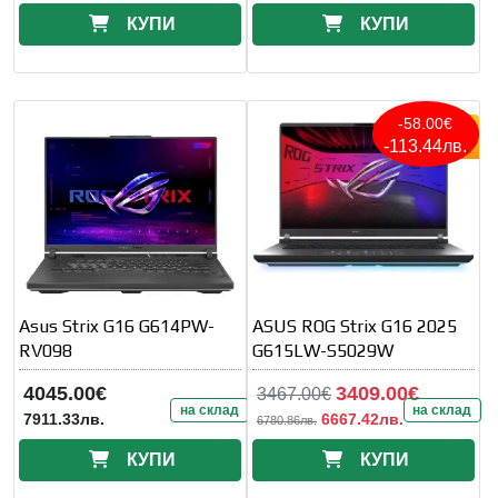
КУПИ
КУПИ
-58.00€
-113.44лв.
Asus Strix G16 G614PW-
ASUS ROG Strix G16 2025
RV098
G615LW-S5029W
4045.00€
3409.00€
3467.00€
на склад
на склад
7911.33лв.
6667.42лв.
6780.86лв.
КУПИ
КУПИ