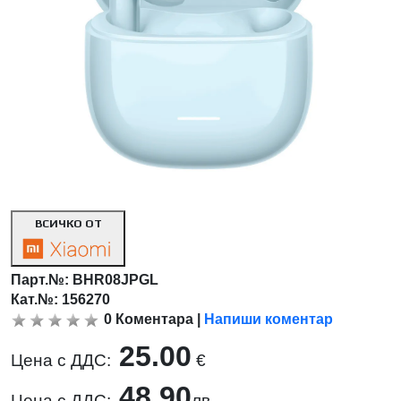
ВСИЧКО ОТ
Парт.№:
BHR08JPGL
Кат.№: 156270
0
Коментара
|
Напиши коментар
25.00
Цена с ДДС:
€
48.90
Цена с ДДС:
лв.