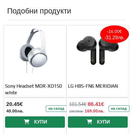
Подобни продукти
-16.00€
-31.29лв.
Sony Headset MDR-XD150
LG HBS-FN6 MERIDIAN
white
20.45€
86.41€
101.54€
на склад
на склад
40.00лв.
169.00лв.
198.59лв.
КУПИ
КУПИ