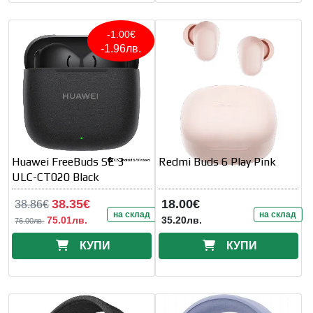
-1.00€
-1.96лв.
Huawei FreeBuds SE 3
Redmi Buds 6 Play Pink
ULC-CT020 Black
38.35€
18.00€
38.86€
на склад
на склад
75.01лв.
35.20лв.
76.00лв.
КУПИ
КУПИ