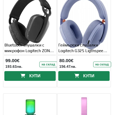
Bluetooth слушалки с
Геймърски слушалки
микрофон Logitech ZONE
Logitech G325 Ligthspeed
VIBE 100, USB-C
Wireless
99.00€
80.00€
на склад
на склад
193.63лв.
156.47лв.
КУПИ
КУПИ