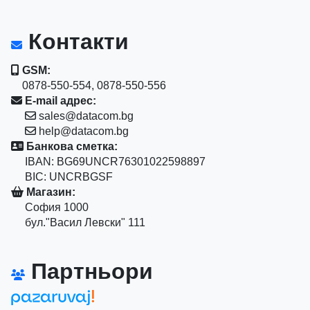
Контакти
GSM:
0878-550-554, 0878-550-556
E-mail адрес:
sales@datacom.bg
help@datacom.bg
Банкова сметка:
IBAN: BG69UNCR76301022598897
BIC: UNCRBGSF
Магазин:
София 1000
бул."Васил Левски" 111
Партньори