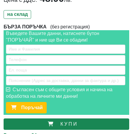
на склад
БЪРЗА ПОРЪЧКА
(без регистрация)
Въведете Вашите данни, натиснете бутон
"ПОРЪЧАЙ" и ние ще Ви се обадим!
Съгласен съм с общите условия и начина на
обработка на личните ми данни!
Поръчай
К У П И