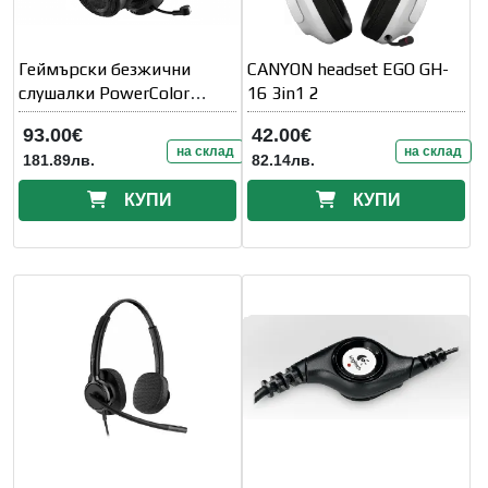
Геймърски безжични
CANYON headset EGO GH-
слушалки PowerColor
16 3in1 2
Alphyn AH10 -
93.00€
42.00€
на склад
на склад
181.89лв.
82.14лв.
КУПИ
КУПИ